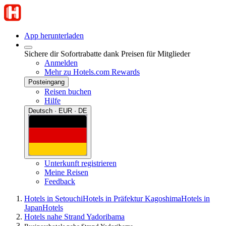
App herunterladen
Sichere dir Sofortrabatte dank Preisen für Mitglieder
Anmelden
Mehr zu Hotels.com Rewards
Posteingang
Reisen buchen
Hilfe
Deutsch · EUR · DE
Unterkunft registrieren
Meine Reisen
Feedback
Hotels in Setouchi
Hotels in Präfektur Kagoshima
Hotels in
Japan
Hotels
Hotels nahe Strand Yadoribama