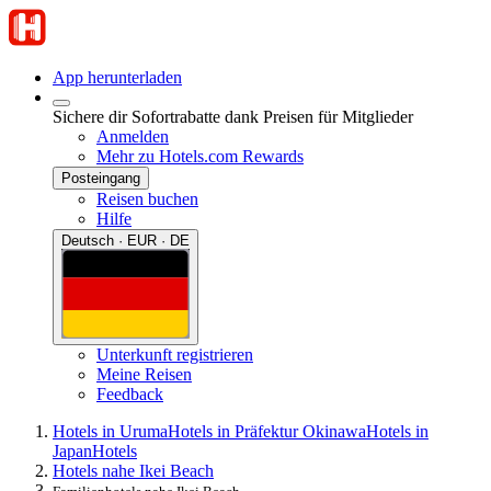
App herunterladen
Sichere dir Sofortrabatte dank Preisen für Mitglieder
Anmelden
Mehr zu Hotels.com Rewards
Posteingang
Reisen buchen
Hilfe
Deutsch · EUR · DE
Unterkunft registrieren
Meine Reisen
Feedback
Hotels in Uruma
Hotels in Präfektur Okinawa
Hotels in
Japan
Hotels
Hotels nahe Ikei Beach