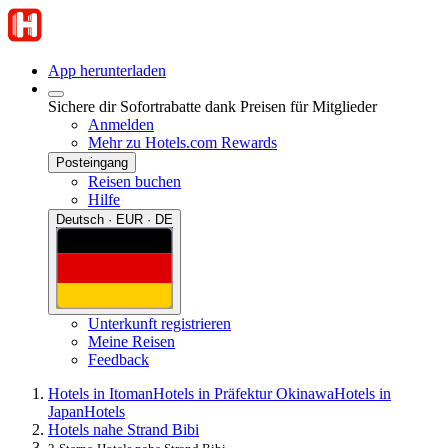
App herunterladen
Sichere dir Sofortrabatte dank Preisen für Mitglieder
Anmelden
Mehr zu Hotels.com Rewards
Posteingang
Reisen buchen
Hilfe
Deutsch · EUR · DE
Unterkunft registrieren
Meine Reisen
Feedback
Hotels in Itoman
Hotels in Präfektur Okinawa
Hotels in
Japan
Hotels
Hotels nahe Strand Bibi