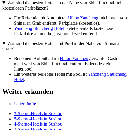
Was sind die besten Hotels in der Nähe von Shinai'an Grab mit
kostenlosen Parkplätzen?
Für Reisende mit Auto bietet
Hilton Yancheng
, nicht weit von
Shinai'an Grab entfernt, Parkplätze (kostenlos).
Yancheng Shuicheng Hotel
bietet ebenfalls kostenlose
Parkplätze an und liegt gar nicht weit entfernt.
Was sind die besten Hotels mit Pool in der Nähe von Shinai'an
Grab?
Bei einem Aufenthalt im
Hilton Yancheng
erwartet Gäste
nicht weit von Shinai'an Grab entfernt Folgendes: ein
Innenpool.
Ein weiteres beliebtes Hotel mit Pool ist
Yancheng Shuicheng
Hotel
.
Weiter erkunden
Unterkünfte
3-Sterne-Hotels in Suzhou
5-Sterne-Hotels in Suzhou
4-Sterne-Hotels in Suzhou
2-Sterne-Hotels in Suzhou