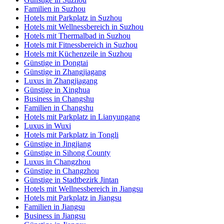
Familien in Suzhou
Hotels mit Parkplatz in Suzhou
Hotels mit Wellnessbereich in Suzhou
Hotels mit Thermalbad in Suzhou
Hotels mit Fitnessbereich in Suzhou
Hotels mit Küchenzeile in Suzhou
Günstige in Dongtai
Günstige in Zhangjiagang
Luxus in Zhangjiagang
Günstige in Xinghua
Business in Changshu
Familien in Changshu
Hotels mit Parkplatz in Lianyungang
Luxus in Wuxi
Hotels mit Parkplatz in Tongli
Günstige in Jingjiang
Günstige in Sihong County
Luxus in Changzhou
Günstige in Changzhou
Günstige in Stadtbezirk Jintan
Hotels mit Wellnessbereich in Jiangsu
Hotels mit Parkplatz in Jiangsu
Familien in Jiangsu
Business in Jiangsu