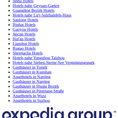
Jinhu Hotels
Hotels nahe Geyuan-Garten
Guangling Bezirk Hotels
Hotels nahe Lu's Salzhandels-Haus
Sanlong Hotels
Binhai Hotels
Gaoyou Hotels
Jincun Hotels
Hai'an Hotels
Lianshui Hotels
Rugao Hotels
Shenjiacha Hotels
Hotels nahe Yangzhou Taizhou
Hotels nahe Sieben-Sterne-See Vergnügungspark
Gasthäuser in Tongli
Gasthäuser in Kunshan
Aparthotels in Nanjing
Gasthäuser in Nanjing
Gasthäuser in Huqiu Bezirk
Gasthäuser in Pingjiang-Straße
Aparthotels in Wuxi
Aparthotels in Suzhou