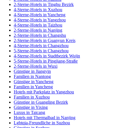
2-Sterne-Hotels in Tinghu Bezirk
4-Sterne-Hotels in Xuzhou
4-Sterne-Hotels in Yancheng
4-Sterne-Hotels in Yangzhou
4-Sterne-Hotels in Taizhou
2-Sterne-Hotels in Nanjing
2-Sterne-Hotels in Changshu
2-Sterne-Hotels in Guanyun Kreis
4-Sterne-Hotels in Changzhou
5-Sterne-Hotels in Changzhou
4-Sterne-Hotels in Stadtbezirk Wujin
5-Sterne-Hotels in Pingjiang-Straße
2-Sterne-Hotels in Wuxi
Günstige in Jiangyin
Familien in Nantong
Günstige in Yancheng
Familien in Yancheng
Hotels mit Parkplatz in Yangzhou
Familien in Xuzhou
Günstige in Guangling Bezirk
Günstige in Yixing
Luxus in Taicang
Hotels mit Thermalbad in Nanjing
Lgbtqia-Freundliche in Suzhou
Günstige in Suzhou