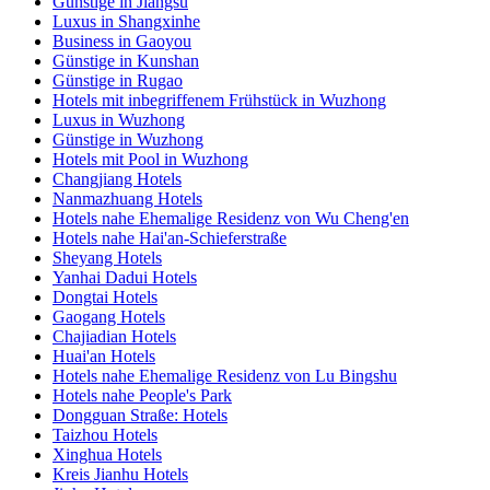
Günstige in Jiangsu
Luxus in Shangxinhe
Business in Gaoyou
Günstige in Kunshan
Günstige in Rugao
Hotels mit inbegriffenem Frühstück in Wuzhong
Luxus in Wuzhong
Günstige in Wuzhong
Hotels mit Pool in Wuzhong
Changjiang Hotels
Nanmazhuang Hotels
Hotels nahe Ehemalige Residenz von Wu Cheng'en
Hotels nahe Hai'an-Schieferstraße
Sheyang Hotels
Yanhai Dadui Hotels
Dongtai Hotels
Gaogang Hotels
Chajiadian Hotels
Huai'an Hotels
Hotels nahe Ehemalige Residenz von Lu Bingshu
Hotels nahe People's Park
Dongguan Straße: Hotels
Taizhou Hotels
Xinghua Hotels
Kreis Jianhu Hotels