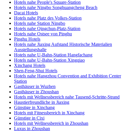
Hotels nahe People's Square-Station
Hotels nahe Ningbo Songhuangcheng Beach
Dacai Hotels
Hotels nahe Platz des Volkes-Station
Hotels nahe Station Ningbo
Hotels nahe Qingchun-Platz-Station
Hotels nahe Ostsee von Pinghu
Pinghu Hotels
Hotels nahe Jiaxing Aufstand Historische Materialien
Ausstellungshalle
Hotels nahe U-Bahn-Station Hangfachang
Hotels nahe U-Bahn-Station Xingqiao
Xinchang Hotels
Shen-Feng-Shui Hotels
Hotels nahe Hangzhou Convention and Exhibition Center
Station
Gasthäuser in Wuzhen
Gasthäuser in Zhoushan
Hotels mit Wellnessbereich nahe Tausend-Schritte-Strand
Haustierfreundliche in Jiaxing
Günstige in Xinchang
Hotels mit Fitnessbereich in Xinchang
Günstige in Cixi
Hotels mit Wellnessbereich in Zhoushan
Luxus in Zhoushan