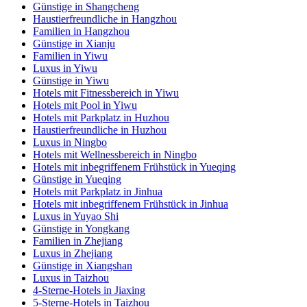
Günstige in Shangcheng
Haustierfreundliche in Hangzhou
Familien in Hangzhou
Günstige in Xianju
Familien in Yiwu
Luxus in Yiwu
Günstige in Yiwu
Hotels mit Fitnessbereich in Yiwu
Hotels mit Pool in Yiwu
Hotels mit Parkplatz in Huzhou
Haustierfreundliche in Huzhou
Luxus in Ningbo
Hotels mit Wellnessbereich in Ningbo
Hotels mit inbegriffenem Frühstück in Yueqing
Günstige in Yueqing
Hotels mit Parkplatz in Jinhua
Hotels mit inbegriffenem Frühstück in Jinhua
Luxus in Yuyao Shi
Günstige in Yongkang
Familien in Zhejiang
Luxus in Zhejiang
Günstige in Xiangshan
Luxus in Taizhou
4-Sterne-Hotels in Jiaxing
5-Sterne-Hotels in Taizhou