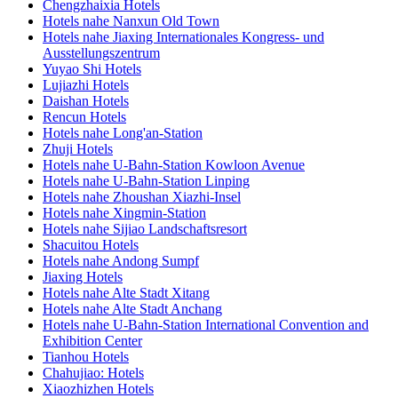
Chengzhaixia Hotels
Hotels nahe Nanxun Old Town
Hotels nahe Jiaxing Internationales Kongress- und
Ausstellungszentrum
Yuyao Shi Hotels
Lujiazhi Hotels
Daishan Hotels
Rencun Hotels
Hotels nahe Long'an-Station
Zhuji Hotels
Hotels nahe U-Bahn-Station Kowloon Avenue
Hotels nahe U-Bahn-Station Linping
Hotels nahe Zhoushan Xiazhi-Insel
Hotels nahe Xingmin-Station
Hotels nahe Sijiao Landschaftsresort
Shacuitou Hotels
Hotels nahe Andong Sumpf
Jiaxing Hotels
Hotels nahe Alte Stadt Xitang
Hotels nahe Alte Stadt Anchang
Hotels nahe U-Bahn-Station International Convention and
Exhibition Center
Tianhou Hotels
Chahujiao: Hotels
Xiaozhizhen Hotels