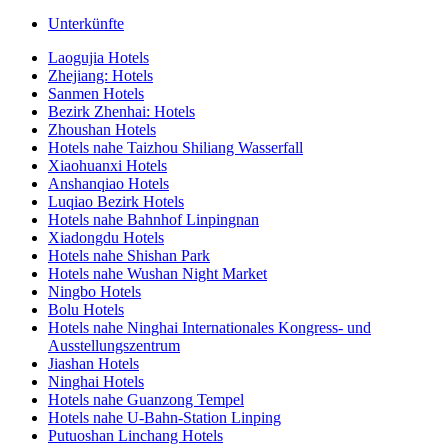
Unterkünfte
Laogujia Hotels
Zhejiang: Hotels
Sanmen Hotels
Bezirk Zhenhai: Hotels
Zhoushan Hotels
Hotels nahe Taizhou Shiliang Wasserfall
Xiaohuanxi Hotels
Anshanqiao Hotels
Luqiao Bezirk Hotels
Hotels nahe Bahnhof Linpingnan
Xiadongdu Hotels
Hotels nahe Shishan Park
Hotels nahe Wushan Night Market
Ningbo Hotels
Bolu Hotels
Hotels nahe Ninghai Internationales Kongress- und
Ausstellungszentrum
Jiashan Hotels
Ninghai Hotels
Hotels nahe Guanzong Tempel
Hotels nahe U-Bahn-Station Linping
Putuoshan Linchang Hotels