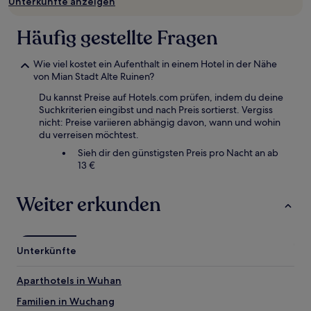
Unterkünfte anzeigen
sich
ändern.
Es
Häufig gestellte Fragen
können
zusätzliche
Wie viel kostet ein Aufenthalt in einem Hotel in der Nähe
Bedingungen
von Mian Stadt Alte Ruinen?
gelten.
Du kannst Preise auf Hotels.com prüfen, indem du deine
Suchkriterien eingibst und nach Preis sortierst. Vergiss
nicht: Preise variieren abhängig davon, wann und wohin
du verreisen möchtest.
Sieh dir den günstigsten Preis pro Nacht an ab
13 €
Weiter erkunden
Unterkünfte
Aparthotels in Wuhan
Familien in Wuchang