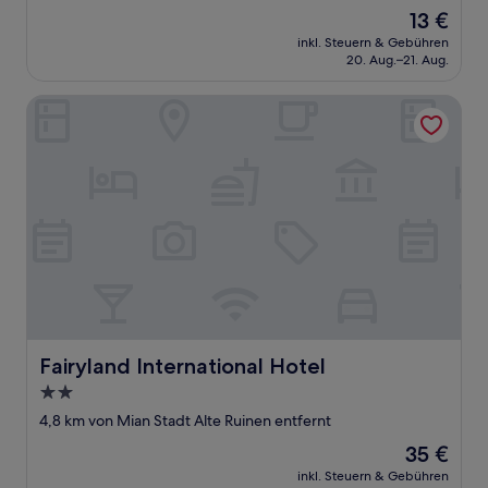
Unterkunft
Der
13 €
Preis
inkl. Steuern & Gebühren
beträgt
20. Aug.–21. Aug.
13 €
Fairyland International Hotel
Fairyland International Hotel
Fairyland International Hotel
2.0-
Sterne-
4,8 km von Mian Stadt Alte Ruinen entfernt
Unterkunft
Der
35 €
Preis
inkl. Steuern & Gebühren