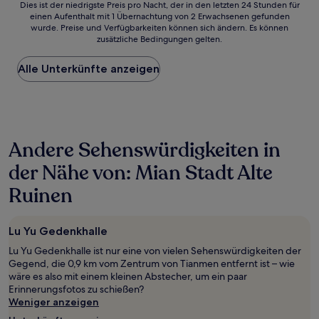
Dies
Dies ist der niedrigste Preis pro Nacht, der in den letzten 24 Stunden für
einen Aufenthalt mit 1 Übernachtung von 2 Erwachsenen gefunden
ist
wurde. Preise und Verfügbarkeiten können sich ändern. Es können
der
zusätzliche Bedingungen gelten.
niedrigste
Preis
Alle Unterkünfte anzeigen
pro
Nacht,
der
in
den
letzten
Andere Sehenswürdigkeiten in
24 Stunden
für
der Nähe von: Mian Stadt Alte
einen
Aufenthalt
Ruinen
mit
1 Übernachtung
von
Lu Yu Gedenkhalle
2 Erwachsenen
gefunden
Lu Yu Gedenkhalle ist nur eine von vielen Sehenswürdigkeiten der
wurde.
Gegend, die 0,9 km vom Zentrum von Tianmen entfernt ist – wie
Preise
wäre es also mit einem kleinen Abstecher, um ein paar
und
Erinnerungsfotos zu schießen?
Verfügbarkeiten
Weniger anzeigen
können