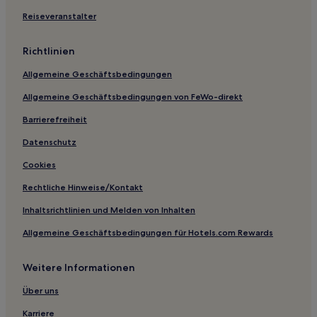
Hotels nahe Wuhu-Station
Reiseveranstalter
Hotels nahe Xiang'e Xisuqu Cemetery of Revolutionary
Martyrs
Richtlinien
Hotels nahe Wuhanbei-Station
Allgemeine Geschäftsbedingungen
Dong Hu Lake: Hotels
Allgemeine Geschäftsbedingungen von FeWo-direkt
Hotels nahe Huazhong University of Science and
Technology
Barrierefreiheit
Hotels nahe U-Bahn-Station Tianhe International Airport
Datenschutz
Shayang Hotels
Cookies
Rechtliche Hinweise/Kontakt
Inhaltsrichtlinien und Melden von Inhalten
Allgemeine Geschäftsbedingungen für Hotels.com Rewards
Weitere Informationen
Über uns
Karriere