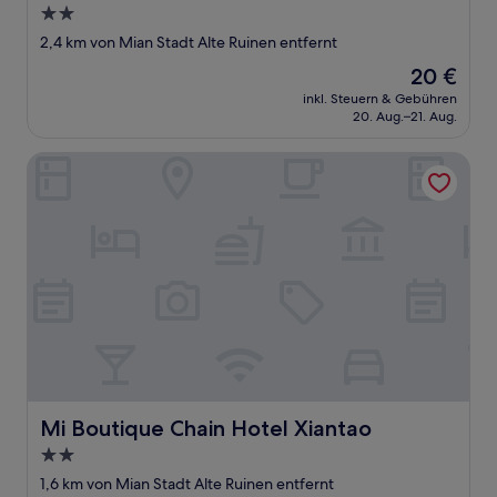
2.0-
Sterne-
2,4 km von Mian Stadt Alte Ruinen entfernt
Unterkunft
Der
20 €
Preis
inkl. Steuern & Gebühren
beträgt
20. Aug.–21. Aug.
20 €
Mi Boutique Chain Hotel Xiantao
Mi Boutique Chain Hotel Xiantao
Mi Boutique Chain Hotel Xiantao
2.0-
Sterne-
1,6 km von Mian Stadt Alte Ruinen entfernt