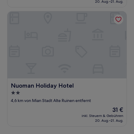
beträgt
20. Aug.–21. Aug.
35 €
Nuoman Holiday Hotel
Nuoman Holiday Hotel
Nuoman Holiday Hotel
2.0-
Sterne-
4,6 km von Mian Stadt Alte Ruinen entfernt
Unterkunft
Der
31 €
Preis
inkl. Steuern & Gebühren
beträgt
20. Aug.–21. Aug.
31 €