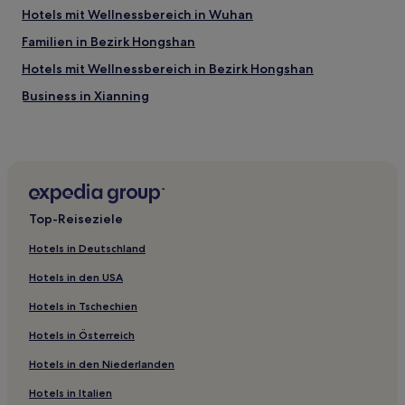
Hotels mit Wellnessbereich in Wuhan
Familien in Bezirk Hongshan
Hotels mit Wellnessbereich in Bezirk Hongshan
Business in Xianning
Business in Yichang
Luxus in Yichang
Hotels nahe Wuhan-Universität
Optics Valley: Hotels
Top-Reiseziele
Wuhan Hotels
Hotels in Deutschland
Jingshan Hotels
Hotels in den USA
Yujiaqiao Hotels
Hotels in Tschechien
Qiaokou Bezirk Hotels
Hotels in Österreich
Hotels nahe Hong-See-Sumpf
Hotels in den Niederlanden
Hotels nahe Straßenbahnhaltestelle Optik-Tal-Welt
Chibi Hotels
Hotels in Italien