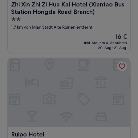
Zhi Xin Zhi Zi Hua Kai Hotel (Xiantao Bus Station Hongd
Zhi Xin Zhi Zi Hua Kai Hotel (Xiantao Bus
Station Hongda Road Branch)
2.0-
Sterne-
1,7 km von Mian Stadt Alte Ruinen entfernt
Unterkunft
Der
16 €
Preis
inkl. Steuern & Gebühren
beträgt
20. Aug.–21. Aug.
16 €
Ruipo Hotel
Ruipo Hotel
Ruipo Hotel