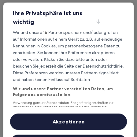
Überprüfe die Preise für diese Daten
Ihre Privatsphäre ist uns
Heute
Morgen
wichtig
6. Aug. - 7. Aug.
7. Aug. - 8. Aug.
Dieses Wochenende
Nächstes Wochenende
Wir und unsere
16
Partner speichern und/ oder greifen
7. Aug. - 9. Aug.
14. Aug. - 16. Aug.
auf Informationen auf einem Gerät zu, z.B. auf eindeutige
Kennungen in Cookies, um personenbezogene Daten zu
Empfohlene Unterkünfte
Preis (aufsteigend)
Ent
verarbeiten. Sie können Ihre Präferenzen akzeptieren
oder verwalten. Klicken Sie dazu bitte unten oder
Deine Ausgangsbasis nahe Mian
besuchen Sie jederzeit die Seite der Datenschutzrichtlinie.
Stadt Alte Ruinen
Diese Präferenzen werden unseren Partnern signalisiert
und haben keinen Einfluss auf Surfdaten.
Wir und unsere Partner verarbeiten Daten, um
Tiancheng International Hotel (Xiantao Mian Street Branch
Folgendes bereitzustellen:
Verwendung genauer Standortdaten. Endgeräteeigenschaften zur
Identifikation aktiv abfragen. Speichern von oder Zugriff auf
Informationen auf einem Endgerät. Personalisierte Werbung und
Inhalte, Messung von Werbeleistung und der Performance von Inhalten,
Zielgruppenforschung sowie Entwicklung und Verbesserung von
Akzeptieren
Angeboten.
Liste der Partner (Lieferanten)