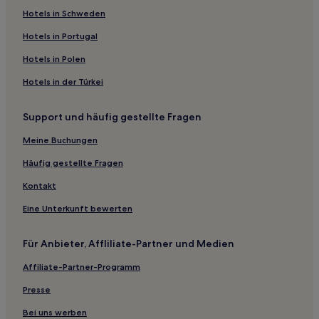
Hotels nahe Botanischer Garten Wuhan
Hotels in Schweden
Tianmen Hotels
Hotels in Portugal
Hotels nahe Chibi Nordbahnhof
Hotels in Polen
Yunmeng Hotels
Hotels in der Türkei
Hotels nahe Central China Normal University
Support und häufig gestellte Fragen
Bezirk Jiangxia: Hotels
Hotels nahe Wuhan Internationales Expo Zentrum
Meine Buchungen
Hotels nahe Station Qiaokou
Häufig gestellte Fragen
Hotels nahe U-Bahn-Station Sanjiao Road
Kontakt
Hotels nahe Yue Fei Stadt Stätte
Eine Unterkunft bewerten
Jiayu Hotels
Für Anbieter, Affliliate-Partner und Medien
Hotels nahe Ostsee in Wuhan
Affiliate-Partner-Programm
Hotels nahe Puqi Stadium
Hotels nahe Wuhan-Universität für Technologie Ost
Presse
Campus
Bei uns werben