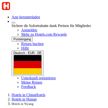
App herunterladen
Sichere dir Sofortrabatte dank Preisen für Mitglieder
Anmelden
Mehr zu Hotels.com Rewards
Posteingang
Reisen buchen
Hilfe
Deutsch · EUR · DE
Unterkunft registrieren
Meine Reisen
Feedback
Hotels in China
Hotels
Hotels in Hunan
Hotels in Yiyang