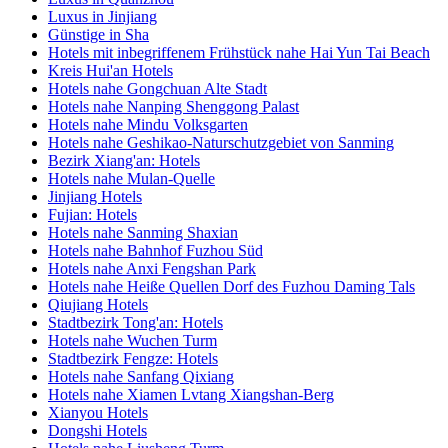
Luxus in Jinjiang
Günstige in Sha
Hotels mit inbegriffenem Frühstück nahe Hai Yun Tai Beach
Kreis Hui'an Hotels
Hotels nahe Gongchuan Alte Stadt
Hotels nahe Nanping Shenggong Palast
Hotels nahe Mindu Volksgarten
Hotels nahe Geshikao-Naturschutzgebiet von Sanming
Bezirk Xiang'an: Hotels
Hotels nahe Mulan-Quelle
Jinjiang Hotels
Fujian: Hotels
Hotels nahe Sanming Shaxian
Hotels nahe Bahnhof Fuzhou Süd
Hotels nahe Anxi Fengshan Park
Hotels nahe Heiße Quellen Dorf des Fuzhou Daming Tals
Qiujiang Hotels
Stadtbezirk Tong'an: Hotels
Hotels nahe Wuchen Turm
Stadtbezirk Fengze: Hotels
Hotels nahe Sanfang Qixiang
Hotels nahe Xiamen Lvtang Xiangshan-Berg
Xianyou Hotels
Dongshi Hotels