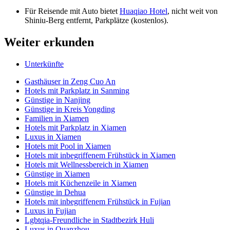
Für Reisende mit Auto bietet
Huaqiao Hotel
, nicht weit von
Shiniu-Berg entfernt, Parkplätze (kostenlos).
Weiter erkunden
Unterkünfte
Gasthäuser in Zeng Cuo An
Hotels mit Parkplatz in Sanming
Günstige in Nanjing
Günstige in Kreis Yongding
Familien in Xiamen
Hotels mit Parkplatz in Xiamen
Luxus in Xiamen
Hotels mit Pool in Xiamen
Hotels mit inbegriffenem Frühstück in Xiamen
Hotels mit Wellnessbereich in Xiamen
Günstige in Xiamen
Hotels mit Küchenzeile in Xiamen
Günstige in Dehua
Hotels mit inbegriffenem Frühstück in Fujian
Luxus in Fujian
Lgbtqia-Freundliche in Stadtbezirk Huli
Luxus in Quanzhou