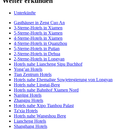
Weiter erkunden
Unterkünfte
Gasthäuser in Zeng Cuo An
3-Sterne-Hotels in Xiamen
5-Sterne-Hotels in Xiamen
4-Sterne-Hotels in Xiamen
4-Sterne-Hotels in Quanzhou
5-Sterne-Hotels in Putian
2-Sterne-Hotels in Dehua
2-Sterne-Hotels in Longyan
Hotels nahe Liancheng Sipu Buchhof
Yong’an Hotels
Tian Zentrum Hotels
Hotels nahe Ehemalige Sowjetregierung von Longyan
Hotels nahe Lingtai-Berg
Hotels nahe Bahnhof Xiamen Nord
Nanjing Hotels
Zhangpu Hotels
Hotels nahe Xipo Tianhou Palast
Ta'xia Hotels
Hotels nahe Wangshou Berg
Liancheng Hotels
Shanghang Hotels