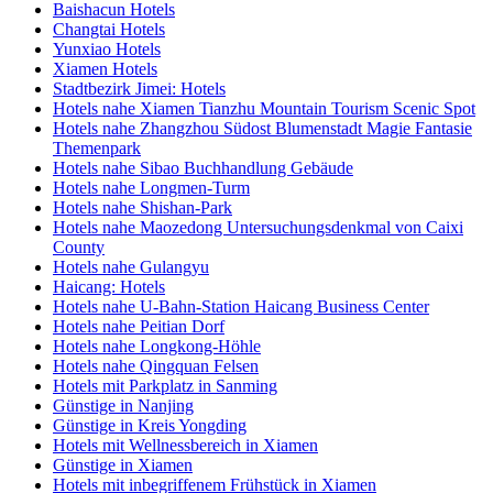
Baishacun Hotels
Changtai Hotels
Yunxiao Hotels
Xiamen Hotels
Stadtbezirk Jimei: Hotels
Hotels nahe Xiamen Tianzhu Mountain Tourism Scenic Spot
Hotels nahe Zhangzhou Südost Blumenstadt Magie Fantasie
Themenpark
Hotels nahe Sibao Buchhandlung Gebäude
Hotels nahe Longmen-Turm
Hotels nahe Shishan-Park
Hotels nahe Maozedong Untersuchungsdenkmal von Caixi
County
Hotels nahe Gulangyu
Haicang: Hotels
Hotels nahe U-Bahn-Station Haicang Business Center
Hotels nahe Peitian Dorf
Hotels nahe Longkong-Höhle
Hotels nahe Qingquan Felsen
Hotels mit Parkplatz in Sanming
Günstige in Nanjing
Günstige in Kreis Yongding
Hotels mit Wellnessbereich in Xiamen
Günstige in Xiamen
Hotels mit inbegriffenem Frühstück in Xiamen