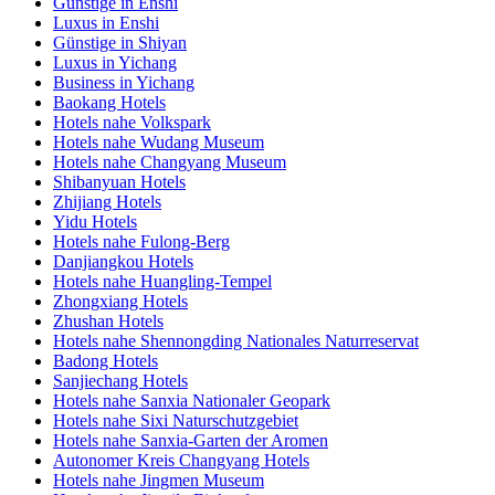
Günstige in Enshi
Luxus in Enshi
Günstige in Shiyan
Luxus in Yichang
Business in Yichang
Baokang Hotels
Hotels nahe Volkspark
Hotels nahe Wudang Museum
Hotels nahe Changyang Museum
Shibanyuan Hotels
Zhijiang Hotels
Yidu Hotels
Hotels nahe Fulong-Berg
Danjiangkou Hotels
Hotels nahe Huangling-Tempel
Zhongxiang Hotels
Zhushan Hotels
Hotels nahe Shennongding Nationales Naturreservat
Badong Hotels
Sanjiechang Hotels
Hotels nahe Sanxia Nationaler Geopark
Hotels nahe Sixi Naturschutzgebiet
Hotels nahe Sanxia-Garten der Aromen
Autonomer Kreis Changyang Hotels
Hotels nahe Jingmen Museum