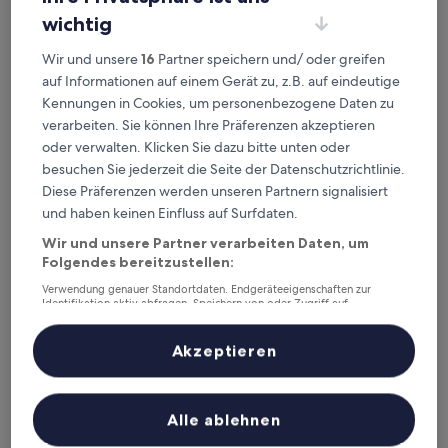
Heute
Morgen
wichtig
6. Aug. - 7. Aug.
7. Aug. - 8. Aug.
Dieses Wochenende
Nächstes Wochenende
Wir und unsere
16
Partner speichern und/ oder greifen
7. Aug. - 9. Aug.
14. Aug. - 16. Aug.
auf Informationen auf einem Gerät zu, z.B. auf eindeutige
Top 5 Hotels in der Nähe von
Kennungen in Cookies, um personenbezogene Daten zu
verarbeiten. Sie können Ihre Präferenzen akzeptieren
Gaoju-Kabinett auf einen Blick
oder verwalten. Klicken Sie dazu bitte unten oder
besuchen Sie jederzeit die Seite der Datenschutzrichtlinie.
Taohuayuan Liu Contract Chun Inn
— 2-Sterne-Hotel in 2 km von
Diese Präferenzen werden unseren Partnern signalisiert
Gaoju-Kabinett entfernt.
und haben keinen Einfluss auf Surfdaten.
Yujingyuan Hotel
— 2-Sterne-Hotel in 11,5 km von Gaoju-
Kabinett entfernt.
Wir und unsere Partner verarbeiten Daten, um
Folgendes bereitzustellen:
Taoyuan Supreme Hotel
— 2-Sterne-Hotel in 13 km von Gaoju-
Kabinett entfernt.
Verwendung genauer Standortdaten. Endgeräteeigenschaften zur
Identifikation aktiv abfragen. Speichern von oder Zugriff auf
Empfohlene Unterkünfte
Preis (aufsteigend)
Ent
Informationen auf einem Endgerät. Personalisierte Werbung und
Inhalte, Messung von Werbeleistung und der Performance von Inhalten,
Zielgruppenforschung sowie Entwicklung und Verbesserung von
Deine Ausgangsbasis nahe
Akzeptieren
Angeboten.
Liste der Partner (Lieferanten)
Gaoju-Kabinett
Alle ablehnen
Taohuayuan Liu Contract Chun Inn