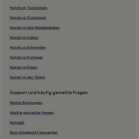
Hotels nahe Dacheng-Berg
Hotels in Tschechien
Hotels nahe Wuxi See
Hotels in Österreich
Hotels nahe Grab Nr. 1 der Chu-Dynastie
Hotels in den Niederlanden
Hotels nahe Huangchenggang Alte Stadt
Hotels nahe Huangluo-Bucht
Hotels in Italien
Bezirk Louxing: Hotels
Hotels in Schweden
Yiyang Hotels
Hotels in Portugal
Hotels nahe Wuliu See
Hotels in Polen
Hotels nahe Longwang-Höhle
Hotels in der Türkei
Hotels nahe Guanzhou Gipfel
Support und häufig gestellte Fragen
Hotels nahe Shejia See Stätte
Kreis Nan Hotels
Meine Buchungen
Hanshou Hotels
Häufig gestellte Fragen
Hotels nahe Xianchi Berg
Kontakt
Wangjiazhai Hotels
Eine Unterkunft bewerten