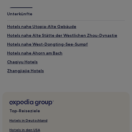
Unterkünfte
Hotels nahe Utopia-Alte Gebäude
Hotels nahe Alte Stätte der Westlichen Zhou-Dynastie
Hotels nahe West-Dongting-See-Sumpf
Hotels nahe Ahorn am Bach
Chaqiyu Hotels
Zhangjiajie Hotels
Hotels nahe Xianren Halle
Hotels nahe Tiangong Berg
Taoyuan Hotels
Linli Hotels
Top-Reiseziele
Hotels nahe Xunqi-Pavillon
Hotels in Deutschland
Xupu Hotels
Hotels in den USA