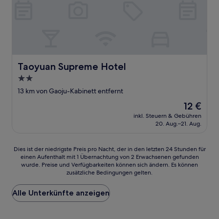
Taoyuan Supreme Hotel
Taoyuan Supreme Hotel
2.0-
Sterne-
13 km von Gaoju-Kabinett entfernt
Unterkunft
Der
12 €
Preis
inkl. Steuern & Gebühren
beträgt
20. Aug.–21. Aug.
12 €
Dies
Dies ist der niedrigste Preis pro Nacht, der in den letzten 24 Stunden für
einen Aufenthalt mit 1 Übernachtung von 2 Erwachsenen gefunden
ist
wurde. Preise und Verfügbarkeiten können sich ändern. Es können
der
zusätzliche Bedingungen gelten.
niedrigste
Preis
Alle Unterkünfte anzeigen
pro
Nacht,
der