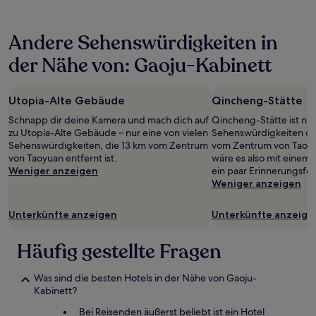
in
den
letzten
Andere Sehenswürdigkeiten in
24 Stunden
für
der Nähe von: Gaoju-Kabinett
einen
Aufenthalt
mit
Utopia-Alte Gebäude
Qincheng-Stätte
1 Übernachtung
von
Schnapp dir deine Kamera und mach dich auf
Qincheng-Stätte ist nur
2 Erwachsenen
zu Utopia-Alte Gebäude – nur eine von vielen
Sehenswürdigkeiten de
gefunden
Sehenswürdigkeiten, die 13 km vom Zentrum
vom Zentrum von Taoyua
wurde.
von Taoyuan entfernt ist.
wäre es also mit einem 
Preise
Weniger anzeigen
ein paar Erinnerungsfot
und
Weniger anzeigen
Verfügbarkeiten
können
Unterkünfte anzeigen
Unterkünfte anzeige
sich
ändern.
Es
Häufig gestellte Fragen
können
zusätzliche
Was sind die besten Hotels in der Nähe von Gaoju-
Bedingungen
Kabinett?
gelten.
Bei Reisenden äußerst beliebt ist ein Hotel