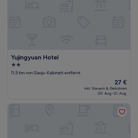
Yujingyuan Hotel
Yujingyuan Hotel
2.0-
Sterne-
11,5 km von Gaoju-Kabinett entfernt
Unterkunft
Der
27 €
Preis
inkl. Steuern & Gebühren
beträgt
20. Aug.–21. Aug.
27 €
Taoyuan Supreme Hotel