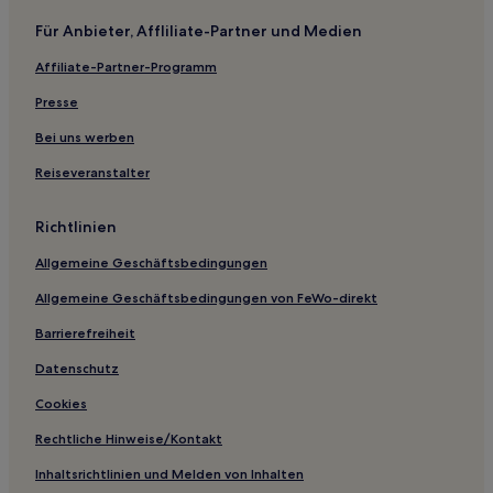
Shimen Hotels
Für Anbieter, Affliliate-Partner und Medien
Hunan: Hotels
Affiliate-Partner-Programm
Hotels nahe Suhu See
Gasthäuser in Fenghuang
Presse
Hostels in Zhangjiajie
Bei uns werben
B&B in Zhangjiajie
Reiseveranstalter
Gasthöfe in Zhangjiajie National Forest Park
Richtlinien
Gasthäuser in Zhangjiajie National Forest Park
Allgemeine Geschäftsbedingungen
Gasthäuser in Xiangxi
Allgemeine Geschäftsbedingungen von FeWo-direkt
Aparthotels in Changsha
Luxus in Kreis Changsha
Barrierefreiheit
Familien in Zhangjiajie
Datenschutz
Haustierfreundliche in Fenghuang
Cookies
Günstige in Yueyang
Rechtliche Hinweise/Kontakt
Business in Xiangxi
Inhaltsrichtlinien und Melden von Inhalten