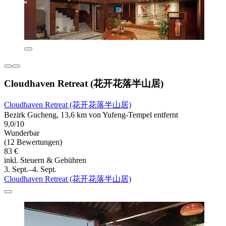
Cloudhaven Retreat (花开花落半山居)
Cloudhaven Retreat (花开花落半山居)
Bezirk Gucheng, 13,6 km von Yufeng-Tempel entfernt
9,0/10
Wunderbar
(12 Bewertungen)
83 €
inkl. Steuern & Gebühren
3. Sept.–4. Sept.
Cloudhaven Retreat (花开花落半山居)