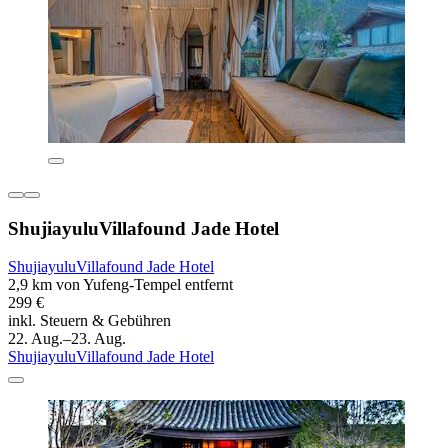
ShujiayuluVillafound Jade Hotel
ShujiayuluVillafound Jade Hotel
2,9 km von Yufeng-Tempel entfernt
299 €
inkl. Steuern & Gebühren
22. Aug.–23. Aug.
ShujiayuluVillafound Jade Hotel