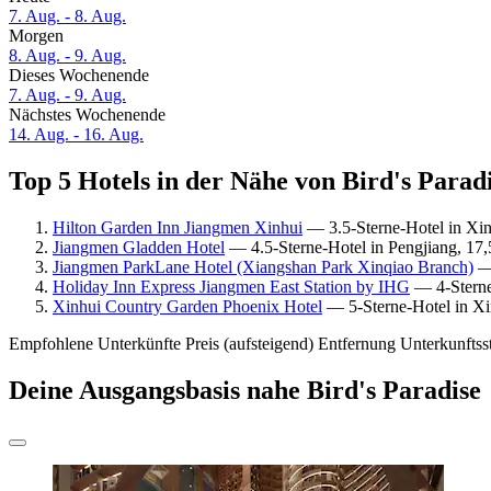
7. Aug. - 8. Aug.
Morgen
8. Aug. - 9. Aug.
Dieses Wochenende
7. Aug. - 9. Aug.
Nächstes Wochenende
14. Aug. - 16. Aug.
Top 5 Hotels in der Nähe von Bird's Paradi
Hilton Garden Inn Jiangmen Xinhui
— 3.5-Sterne-Hotel in Xin
Jiangmen Gladden Hotel
— 4.5-Sterne-Hotel in Pengjiang, 17,
Jiangmen ParkLane Hotel (Xiangshan Park Xinqiao Branch)
— 
Holiday Inn Express Jiangmen East Station by IHG
— 4-Sterne-
Xinhui Country Garden Phoenix Hotel
— 5-Sterne-Hotel in Xin
Empfohlene Unterkünfte
Preis (aufsteigend)
Entfernung
Unterkunftss
Deine Ausgangsbasis nahe Bird's Paradise