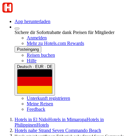
App herunterladen
Sichere dir Sofortrabatte dank Preisen für Mitglieder
Anmelden
Mehr zu Hotels.com Rewards
Posteingang
Reisen buchen
Hilfe
Deutsch · EUR · DE
Unterkunft registrieren
Meine Reisen
Feedback
Hotels in El Nido
Hotels in Mimaropa
Hotels in
Philippinen
Hotels
Hotels nahe Strand Seven Commando Beach