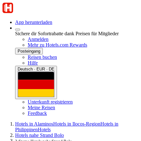
App herunterladen
Sichere dir Sofortrabatte dank Preisen für Mitglieder
Anmelden
Mehr zu Hotels.com Rewards
Posteingang
Reisen buchen
Hilfe
Deutsch · EUR · DE
Unterkunft registrieren
Meine Reisen
Feedback
Hotels in Alaminos
Hotels in Ilocos-Region
Hotels in
Philippinen
Hotels
Hotels nahe Strand Bolo