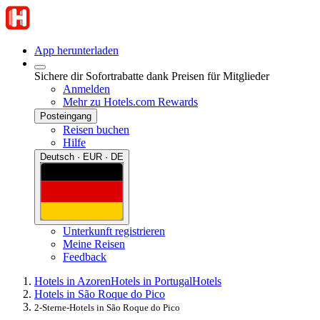
App herunterladen
Sichere dir Sofortrabatte dank Preisen für Mitglieder
Anmelden
Mehr zu Hotels.com Rewards
Posteingang
Reisen buchen
Hilfe
Deutsch · EUR · DE
Unterkunft registrieren
Meine Reisen
Feedback
Hotels in Azoren
Hotels in Portugal
Hotels
Hotels in São Roque do Pico
2-Sterne-Hotels in São Roque do Pico