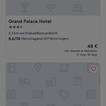
Grand Palace Hotel
Grand Palace Hotel
3.5-
Sterne-
2,3 km von Krokodilfarm entfernt
Unterkunft
8.6
8,6/10
Hervorragend
(207 Bewertungen)
von
Der
48 €
10,
Preis
Hervorragend,
inkl. Steuern & Gebühren
beträgt
17. Aug.–18. Aug.
(207
48 €
Bewertungen)
Santorini Hotel