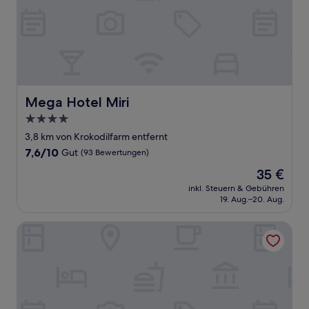
Mega Hotel Miri
Mega Hotel Miri
4.0-
Sterne-
3,8 km von Krokodilfarm entfernt
Unterkunft
7.6
7,6/10
Gut
(93 Bewertungen)
von
Der
35 €
10,
Preis
Gut,
inkl. Steuern & Gebühren
beträgt
19. Aug.–20. Aug.
(93
35 €
Bewertungen)
Somerset Hotel