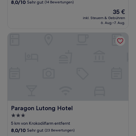
Unterkunft
8.0
8,0/10
Sehr gut
(14 Bewertungen)
von
Der
35 €
10,
Preis
Sehr
inkl. Steuern & Gebühren
beträgt
6. Aug.–7. Aug.
gut,
35 €
(14
Bewertungen)
Paragon Lutong Hotel
Paragon Lutong Hotel
Paragon Lutong Hotel
3.0-
Sterne-
5 km von Krokodilfarm entfernt
Unterkunft
8.0
8,0/10
Sehr gut
(23 Bewertungen)
von