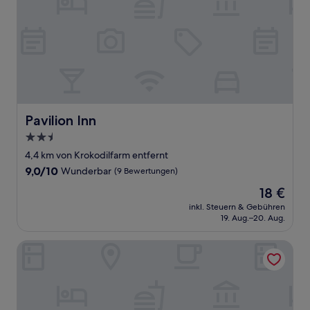
Pavilion Inn
Pavilion Inn
2.5-
Sterne-
4,4 km von Krokodilfarm entfernt
Unterkunft
9.0
9,0/10
Wunderbar
(9 Bewertungen)
von
Der
18 €
10,
Preis
Wunderbar,
inkl. Steuern & Gebühren
beträgt
19. Aug.–20. Aug.
(9
18 €
Bewertungen)
Mega Hotel Miri