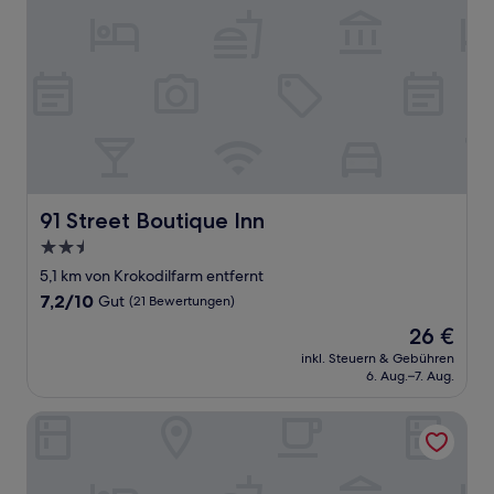
91 Street Boutique Inn
91 Street Boutique Inn
2.5-
Sterne-
5,1 km von Krokodilfarm entfernt
Unterkunft
7.2
7,2/10
Gut
(21 Bewertungen)
von
Der
26 €
10,
Preis
Gut,
inkl. Steuern & Gebühren
beträgt
6. Aug.–7. Aug.
(21
26 €
Bewertungen)
Pavilion Inn