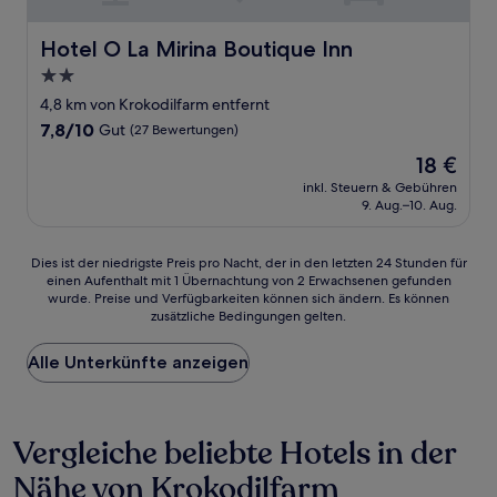
Hotel O La Mirina Boutique Inn
Hotel O La Mirina Boutique Inn
2.0-
Sterne-
4,8 km von Krokodilfarm entfernt
Unterkunft
7.8
7,8/10
Gut
(27 Bewertungen)
von
Der
18 €
10,
Preis
Gut,
inkl. Steuern & Gebühren
beträgt
9. Aug.–10. Aug.
(27
18 €
Bewertungen)
Dies
Dies ist der niedrigste Preis pro Nacht, der in den letzten 24 Stunden für
einen Aufenthalt mit 1 Übernachtung von 2 Erwachsenen gefunden
ist
wurde. Preise und Verfügbarkeiten können sich ändern. Es können
der
zusätzliche Bedingungen gelten.
niedrigste
Preis
Alle Unterkünfte anzeigen
pro
Nacht,
der
in
Vergleiche beliebte Hotels in der
den
letzten
Nähe von Krokodilfarm
24 Stunden