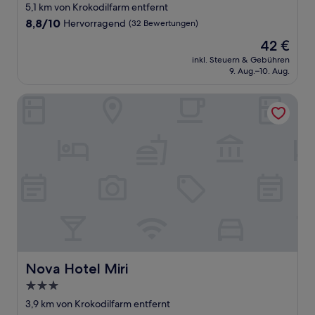
Sterne-
5,1 km von Krokodilfarm entfernt
Unterkunft
8.8
8,8/10
Hervorragend
(32 Bewertungen)
von
Der
42 €
10,
Preis
Hervorragend,
inkl. Steuern & Gebühren
beträgt
9. Aug.–10. Aug.
(32
42 €
Bewertungen)
Nova Hotel Miri
Nova Hotel Miri
Nova Hotel Miri
3.0-
Sterne-
3,9 km von Krokodilfarm entfernt