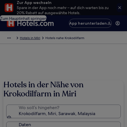
Zur App wechseln
Spare in der App noch mehr – auf dich warten bis zu
20% Rabatt auf ausgewählte Hotels.
Zum Hauptinhalt springen
App herunterladen
Hotels in Miri
Hotels nahe Krokodilfarm
Hotels in der Nähe von
Krokodilfarm in Miri
Wo soll’s hingehen?
Krokodilfarm, Miri, Sarawak, Malaysia
Daten