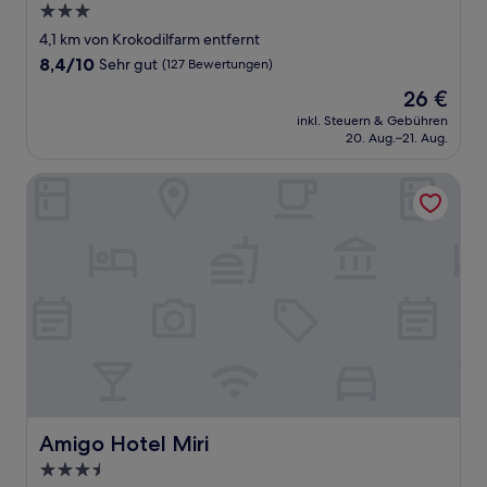
3.0-
Sterne-
4,1 km von Krokodilfarm entfernt
Unterkunft
8.4
8,4/10
Sehr gut
(127 Bewertungen)
von
Der
26 €
10,
Preis
Sehr
inkl. Steuern & Gebühren
beträgt
20. Aug.–21. Aug.
gut,
26 €
(127
Bewertungen)
Amigo Hotel Miri
Amigo Hotel Miri
Amigo Hotel Miri
3.5-