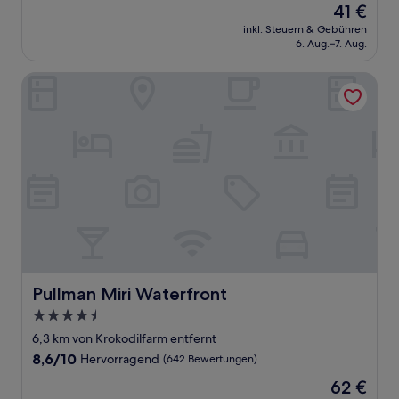
Der
41 €
10,
Preis
Sehr
inkl. Steuern & Gebühren
beträgt
6. Aug.–7. Aug.
gut,
41 €
(23
Bewertungen)
Pullman Miri Waterfront
Pullman Miri Waterfront
Pullman Miri Waterfront
4.5-
Sterne-
6,3 km von Krokodilfarm entfernt
Unterkunft
8.6
8,6/10
Hervorragend
(642 Bewertungen)
von
Der
62 €
10,