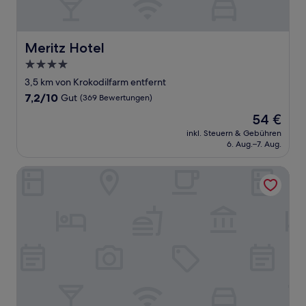
Meritz Hotel
Meritz Hotel
4.0-
Sterne-
3,5 km von Krokodilfarm entfernt
Unterkunft
7.2
7,2/10
Gut
(369 Bewertungen)
von
Der
54 €
10,
Preis
Gut,
inkl. Steuern & Gebühren
beträgt
6. Aug.–7. Aug.
(369
54 €
Bewertungen)
Hotel O La Mirina Boutique Inn