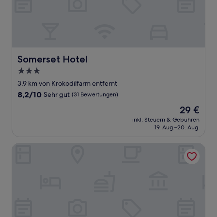
Somerset Hotel
Somerset Hotel
3.0-
Sterne-
3,9 km von Krokodilfarm entfernt
Unterkunft
8.2
8,2/10
Sehr gut
(31 Bewertungen)
von
Der
29 €
10,
Preis
Sehr
inkl. Steuern & Gebühren
beträgt
19. Aug.–20. Aug.
gut,
29 €
(31
Bewertungen)
Kingsley Hotel