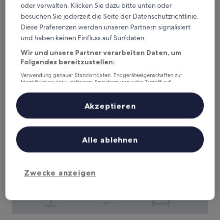
oder verwalten. Klicken Sie dazu bitte unten oder
besuchen Sie jederzeit die Seite der Datenschutzrichtlinie.
Mercure Miri City Centre
Mercure Miri City Centre
Diese Präferenzen werden unseren Partnern signalisiert
4.0-
und haben keinen Einfluss auf Surfdaten.
Sterne-
3,8 km von Krokodilfarm entfernt
Unterkunft
Wir und unsere Partner verarbeiten Daten, um
9.2
9,2/10
Wunderbar
(52 Bewertungen)
Folgendes bereitzustellen:
von
Der
64 €
10,
Verwendung genauer Standortdaten. Endgeräteeigenschaften zur
Preis
Wunderbar,
inkl. Steuern & Gebühren
Identifikation aktiv abfragen. Speichern von oder Zugriff auf
beträgt
15. Aug.–16. Aug.
(52
Informationen auf einem Endgerät. Personalisierte Werbung und
64 €
Inhalte, Messung von Werbeleistung und der Performance von Inhalten,
Bewertungen)
Zielgruppenforschung sowie Entwicklung und Verbesserung von
Akzeptieren
Ano Hotel
Angeboten.
Liste der Partner (Lieferanten)
Alle ablehnen
Zwecke anzeigen