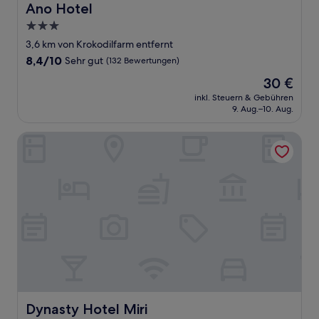
Ano Hotel
Ano Hotel
3.0-
Sterne-
3,6 km von Krokodilfarm entfernt
Unterkunft
8.4
8,4/10
Sehr gut
(132 Bewertungen)
von
Der
30 €
10,
Preis
Sehr
inkl. Steuern & Gebühren
beträgt
9. Aug.–10. Aug.
gut,
30 €
(132
Bewertungen)
Dynasty Hotel Miri
Dynasty Hotel Miri
Dynasty Hotel Miri