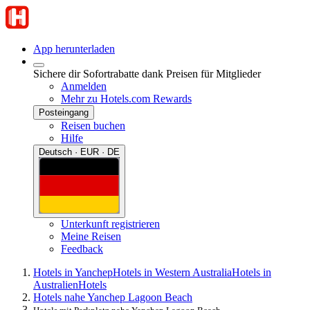
App herunterladen
Sichere dir Sofortrabatte dank Preisen für Mitglieder
Anmelden
Mehr zu Hotels.com Rewards
Posteingang
Reisen buchen
Hilfe
Deutsch · EUR · DE
Unterkunft registrieren
Meine Reisen
Feedback
Hotels in Yanchep
Hotels in Western Australia
Hotels in
Australien
Hotels
Hotels nahe Yanchep Lagoon Beach