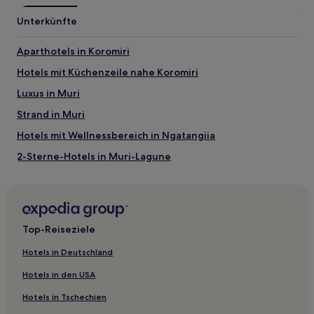
Sehenswürdigkeiten nahe Muri-Lagune
Unterkünfte
Muri Beach
Koromiri
Aparthotels in Koromiri
Avana Harbour
Tikioki Beach
Hotels mit Küchenzeile nahe Koromiri
Tikioki Marine Sanctuary (Naturschutzgebiet)
Luxus in Muri
Aktivitäten nahe Muri-Lagune
Strand in Muri
Te Vara Nui Village
Hotels mit Wellnessbereich in Ngatangiia
Nachtmärkte von Muri
Cook Islands Library and Museum
2-Sterne-Hotels in Muri-Lagune
Rarotonga Golf Club
Black Rock
4-Sterne-Hotels in Muri-Lagune
Hotels nahe Koromiri
Areiti Tapere: Hotels
Top-Reiseziele
Hotels nahe Koteka Winery
Hotels in Deutschland
Hotels nahe Muri Beach
Hotels in den USA
Hotels nahe Muri-Lagune
Hotels in Tschechien