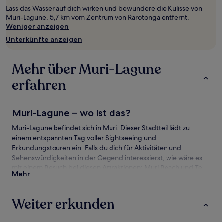
von
Lass das Wasser auf dich wirken und bewundere die Kulisse von
2 Erwachsenen
Muri-Lagune, 5,7 km vom Zentrum von Rarotonga entfernt.
gefunden
Weniger anzeigen
wurde.
Preise
Unterkünfte anzeigen
und
Verfügbarkeiten
können
Mehr über Muri-Lagune
sich
ändern.
erfahren
Es
können
zusätzliche
Muri-Lagune – wo ist das?
Bedingungen
gelten.
Muri-Lagune befindet sich in Muri. Dieser Stadtteil lädt zu
einem entspannten Tag voller Sightseeing und
Erkundungstouren ein. Falls du dich für Aktivitäten und
Sehenswürdigkeiten in der Gegend interessierst, wie wäre es
mit einem Besuch bei diesen Attraktionen: Muri Beach und Te
Mehr
Vara Nui Village?
Sehenswürdigkeiten und Aktivitäten nahe
Weiter erkunden
Muri-Lagune