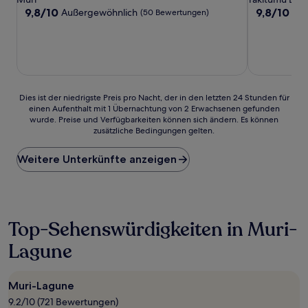
Unterkunft
Unterkunft
9.8
9.8
9,8/10
9,8/10
Außergewöhnlich
Auß
(50 Bewertungen)
von
von
10,
10,
Außergewöhnlich,
Außergewöh
(50
(81
Bewertungen)
Bewertunge
Dies
Dies ist der niedrigste Preis pro Nacht, der in den letzten 24 Stunden für
einen Aufenthalt mit 1 Übernachtung von 2 Erwachsenen gefunden
ist
wurde. Preise und Verfügbarkeiten können sich ändern. Es können
der
zusätzliche Bedingungen gelten.
niedrigste
Preis
Weitere Unterkünfte anzeigen
pro
Nacht,
der
in
den
letzten
Top-Sehenswürdigkeiten in Muri-
24 Stunden
Lagune
für
einen
Aufenthalt
mit
Muri-Lagune
1 Übernachtung
9.2/10 (721 Bewertungen)