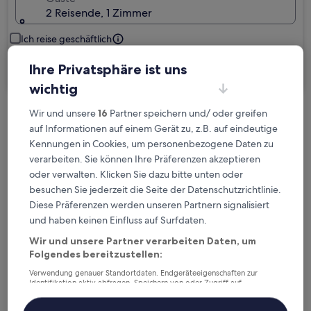
2 Reisende, 1 Zimmer
Ich reise geschäftlich
Ihre Privatsphäre ist uns
Suchen
wichtig
Wir und unsere
16
Partner speichern und/ oder greifen
Kostenlose Stornierung bei
auf Informationen auf einem Gerät zu, z.B. auf eindeutige
Planänderungen
Kennungen in Cookies, um personenbezogene Daten zu
verarbeiten. Sie können Ihre Präferenzen akzeptieren
Verdiene Prämien für jede
oder verwalten. Klicken Sie dazu bitte unten oder
wahrgenommene Übernachtung
besuchen Sie jederzeit die Seite der Datenschutzrichtlinie.
Diese Präferenzen werden unseren Partnern signalisiert
und haben keinen Einfluss auf Surfdaten.
Mehr sparen mit Preisen für Mitglieder
Wir und unsere Partner verarbeiten Daten, um
Folgendes bereitzustellen:
Verwendung genauer Standortdaten. Endgeräteeigenschaften zur
Überprüfe die Preise für diese Daten
Identifikation aktiv abfragen. Speichern von oder Zugriff auf
Informationen auf einem Endgerät. Personalisierte Werbung und
Inhalte, Messung von Werbeleistung und der Performance von Inhalten,