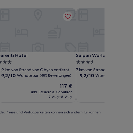
erenti Hotel
Saipan World Resort
erenti Hotel
Saipan World Resort
erenti Hotel
Saipan World Resort
.0-
3.5-
terne-
Sterne-
1,9 km von Strand von Obyan entfernt
7 km von Strand von Obyan en
nterkunft
Unterkunft
9.2
9.2
9,2/10
9,2/10
Wunderbar
Wunderbar
(485 Bewertungen)
(369 Bew
von
von
Der
117 €
10,
10,
Preis
Wunderbar,
Wunderbar,
inkl. Steuern & Gebühren
beträgt
(485
(369
7. Aug.–8. Aug.
117 €
Bewertungen)
Bewertungen)
rde. Preise und Verfügbarkeiten können sich ändern. Es können