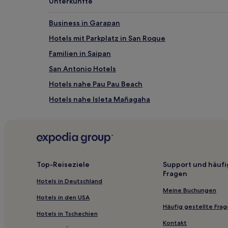
Unterkünfte
zusätzliche
Bedingungen
gelten.
Business in Garapan
Hotels mit Parkplatz in San Roque
Familien in Saipan
San Antonio Hotels
Hotels nahe Pau Pau Beach
Hotels nahe Isleta Mañagaha
Top-Reiseziele
Support und häufi
Fragen
Hotels in Deutschland
Meine Buchungen
Hotels in den USA
Häufig gestellte Fra
Hotels in Tschechien
Kontakt