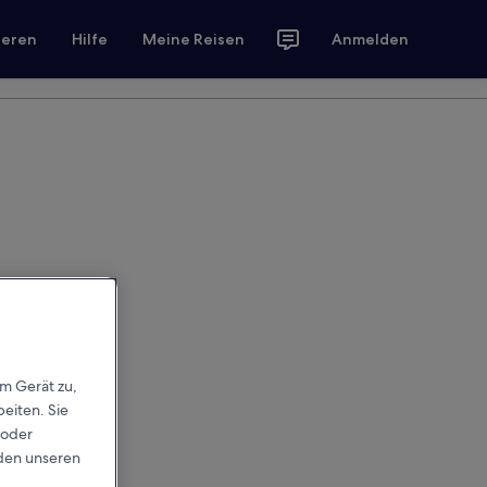
ieren
Hilfe
Meine Reisen
Anmelden
em Gerät zu,
eiten. Sie
 oder
rden unseren