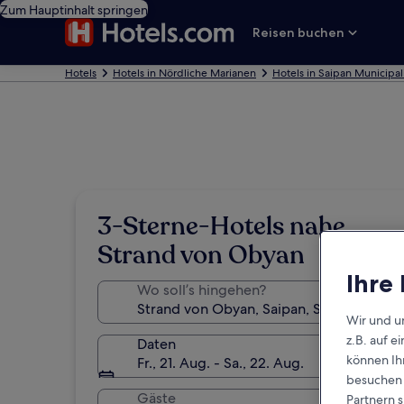
Zum Hauptinhalt springen
Reisen buchen
Hotels
Hotels in Nördliche Marianen
Hotels in Saipan Municipal
3-Sterne-Hotels nahe
Strand von Obyan
Ihre
Wo soll’s hingehen?
Wir und u
z.B. auf 
Daten
können Ihr
Fr., 21. Aug. - Sa., 22. Aug.
besuchen S
Gäste
Partnern s