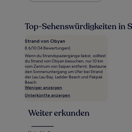
Preis
pro
Nacht,
der
in
Top-Sehenswürdigkeiten in 
den
letzten
24 Stunden
Strand von Obyan
für
8.6/10 (14 Bewertungen)
einen
Aufenthalt
Wenn du Strandspaziergänge liebst, solltest
mit
du Strand von Obyan besuchen, nur 10 km
1 Übernachtung
vom Zentrum von Saipan entfernt. Bestaune
von
den Sonnenuntergang um Ufer bei Strand
2 Erwachsenen
der Lau Lau Bay, Ladder Beach und Pakpak
gefunden
Beach.
wurde.
Weniger anzeigen
Preise
Unterkünfte anzeigen
und
Verfügbarkeiten
können
Weiter erkunden
sich
ändern.
Es
können