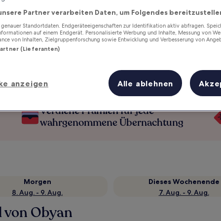
unsere Partner verarbeiten Daten, um Folgendes bereitzustelle
enauer Standortdaten. Endgeräteeigenschaften zur Identifikation aktiv abfragen. Spei
Informationen auf einem Endgerät. Personalisierte Werbung und Inhalte, Messung von We
ance von Inhalten, Zielgruppenforschung sowie Entwicklung und Verbesserung von Ange
Partner (Lieferanten)
ke anzeigen
Alle ablehnen
Akze
Verdiene Prämien für jede
wahrgenommene Übernachtung
Morgen
Dieses Wochenende
8. Aug. - 9. Aug.
7. Aug. - 9. Aug.
d von Obyan