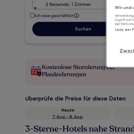
2 Reisende, 1 Zimmer
Wir und 
Ich reise geschäftlich
Verwendung g
Zugriff auf 
der Perform
Suchen
Liste der 
Zwec
Kostenlose Stornierung bei
Planänderungen
Überprüfe die Preise für diese Daten
Heute
7. Aug. - 8. Aug.
3-Sterne-Hotels nahe Stran