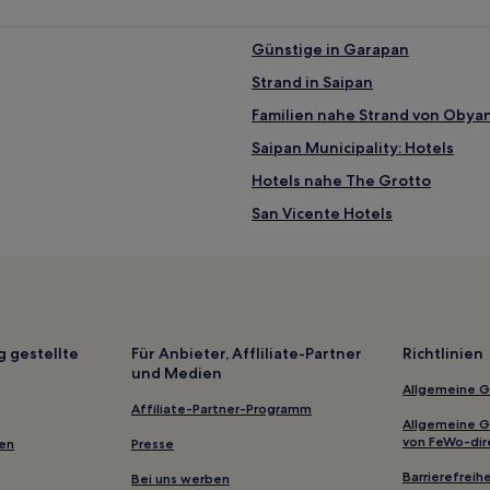
Günstige in Garapan
Strand in Saipan
Familien nahe Strand von Obya
Saipan Municipality: Hotels
Hotels nahe The Grotto
San Vicente Hotels
g gestellte
Für Anbieter, Affliliate-Partner
Richtlinien
und Medien
Allgemeine 
Affiliate-Partner-Programm
Allgemeine 
von FeWo-dir
gen
Presse
Barrierefreihe
Bei uns werben