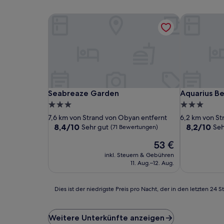
Seabreaze Garden
Aquarius B
Seabreaze Garden
Aquarius B
Seabreaze Garden
Aquarius B
3.0-
3.0-
Sterne-
Sterne-
7,6 km von Strand von Obyan entfernt
6,2 km von St
Unterkunft
Unterkunft
8.4
8.2
8,4/10
8,2/10
Sehr gut
Seh
(71 Bewertungen)
von
von
Der
53 €
10,
10,
Preis
Sehr
Sehr
inkl. Steuern & Gebühren
beträgt
gut,
gut,
11. Aug.–12. Aug.
53 €
(71
(214
Bewertungen)
Bewertunge
Dies
Dies ist der niedrigste Preis pro Nacht, der in den letzten 
ist
der
niedrigste
Weitere Unterkünfte anzeigen