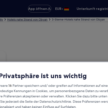
•
App öffnen
EUR
Unterkunft registr
ity
Hotels nahe Strand von Obyan
3-Sterne-Hotels nahe Strand von Obyan
 Privatsphäre ist uns wichtig
nsere
16
Partner speichern und/ oder greifen auf Informationen auf ein
eindeutige Kennungen in Cookies, um personenbezogene Daten zu verarb
e Präferenzen akzeptieren oder verwalten. Klicken Sie dazu bitte unten
ie jederzeit die Seite der Datenschutzrichtlinie. Diese Präferenzen we
ignalisiert und haben keinen Einfluss auf Surfdaten.