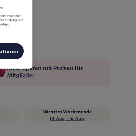
n:
chern von oder
rbeleistung und
boten.
ptieren
Mehr sparen mit Preisen für
Mitglieder
Nächstes Wochenende
14. Aug. - 16. Aug.