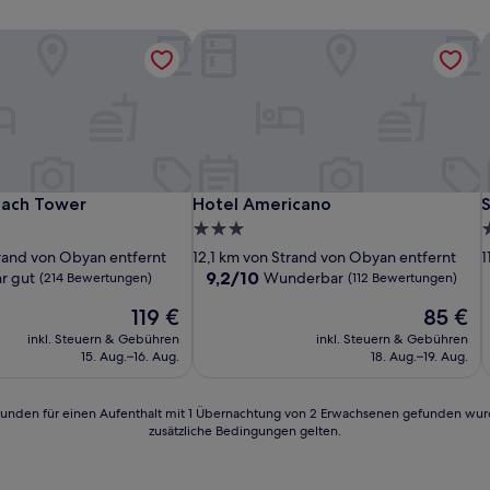
each Tower
Hotel Americano
S
each Tower
Hotel Americano
S
each Tower
Hotel Americano
S
3.0-
3
Sterne-
S
rand von Obyan entfernt
12,1 km von Strand von Obyan entfernt
1
Unterkunft
U
9.2
9,2/10
r gut
Wunderbar
(214 Bewertungen)
(112 Bewertungen)
von
Der
Der
119 €
85 €
10,
Preis
Preis
Wunderbar,
inkl. Steuern & Gebühren
inkl. Steuern & Gebühren
beträgt
beträgt
(112
15. Aug.–16. Aug.
18. Aug.–19. Aug.
119 €
85 €
Bewertungen)
n)
24 Stunden für einen Aufenthalt mit 1 Übernachtung von 2 Erwachsenen gefunden wu
zusätzliche Bedingungen gelten.