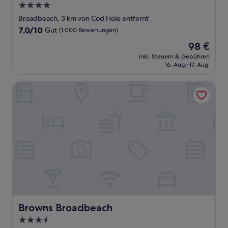
4.0-
Sterne-
Broadbeach, 3 km von Cod Hole entfernt
Unterkunft
7.0
7,0/10
Gut
(1.000 Bewertungen)
von
Der
98 €
10,
Preis
Gut,
inkl. Steuern & Gebühren
beträgt
16. Aug.–17. Aug.
(1.000
98 €
Bewertungen)
Browns Broadbeach
Browns Broadbeach
Browns Broadbeach
3.5-