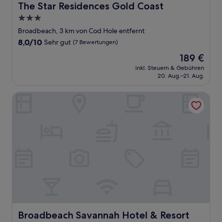
The Star Residences Gold Coast
The Star Residences Gold Coast
3.0-
Sterne-
Broadbeach, 3 km von Cod Hole entfernt
Unterkunft
8.0
8,0/10
Sehr gut
(7 Bewertungen)
von
Der
189 €
10,
Preis
Sehr
inkl. Steuern & Gebühren
beträgt
20. Aug.–21. Aug.
gut,
189 €
(7
Bewertungen)
Broadbeach Savannah Hotel & Resort
Broadbeach Savannah Hotel & Resort
Broadbeach Savannah Hotel & Resort