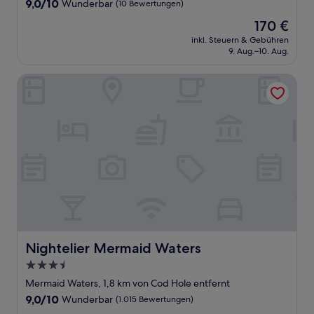
9.0
9,0/10
Wunderbar
(10 Bewertungen)
von
Der
170 €
10,
Preis
Wunderbar,
inkl. Steuern & Gebühren
beträgt
9. Aug.–10. Aug.
(10
170 €
Bewertungen)
Nightelier Mermaid Waters
Nightelier Mermaid Waters
Nightelier Mermaid Waters
3.5-
Sterne-
Mermaid Waters, 1,8 km von Cod Hole entfernt
Unterkunft
9.0
9,0/10
Wunderbar
(1.015 Bewertungen)
von