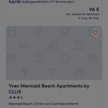
Unterkunft
9.6
9,6/10
Außergewöhnlich
(477 Bewertungen)
von
Der
96 €
10,
Preis
Außergewöhnlich,
inkl. Steuern & Gebühren
beträgt
17. Aug.–18. Aug.
(477
96 €
Bewertungen)
Yves Mermaid Beach Apartments by CLLIX
Yves Mermaid Beach Apartments by CLLIX
Yves Mermaid Beach Apartments by
CLLIX
3.5-
Sterne-
Mermaid Beach, 2,9 km von Cod Hole entfernt
Unterkunft