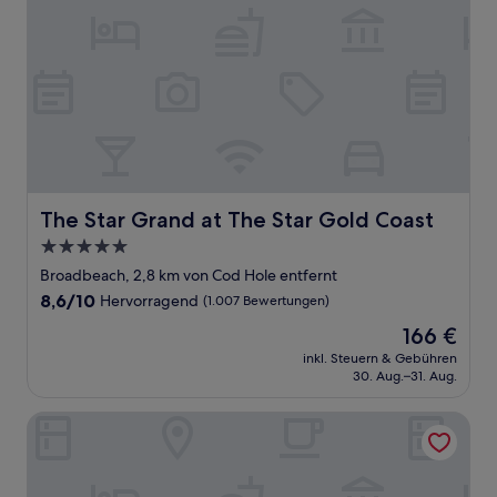
The Star Grand at The Star Gold Coast
The Star Grand at The Star Gold Coast
5.0-
Sterne-
Broadbeach, 2,8 km von Cod Hole entfernt
Unterkunft
8.6
8,6/10
Hervorragend
(1.007 Bewertungen)
von
Der
166 €
10,
Preis
Hervorragend,
inkl. Steuern & Gebühren
beträgt
30. Aug.–31. Aug.
(1.007
166 €
Bewertungen)
Nobby Beach Holiday Village