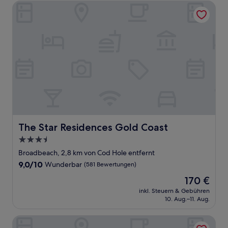
The Star Residences Gold Coast
The Star Residences Gold Coast
The Star Residences Gold Coast
3.5-
Sterne-
Broadbeach, 2,8 km von Cod Hole entfernt
Unterkunft
9.0
9,0/10
Wunderbar
(581 Bewertungen)
von
Der
170 €
10,
Preis
Wunderbar,
inkl. Steuern & Gebühren
beträgt
10. Aug.–11. Aug.
(581
170 €
Bewertungen)
Signature Waterfront Apartments