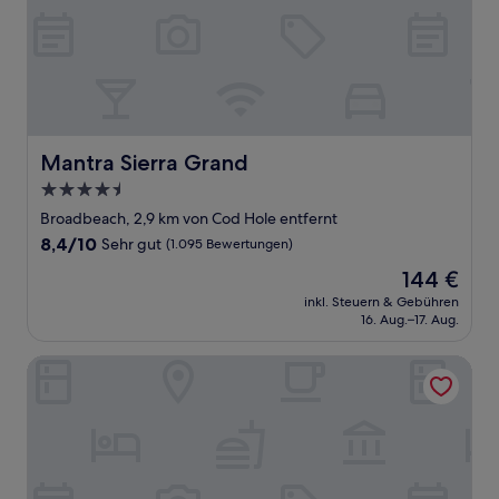
Mantra Sierra Grand
Mantra Sierra Grand
4.5-
Sterne-
Broadbeach, 2,9 km von Cod Hole entfernt
Unterkunft
8.4
8,4/10
Sehr gut
(1.095 Bewertungen)
von
Der
144 €
10,
Preis
Sehr
inkl. Steuern & Gebühren
beträgt
16. Aug.–17. Aug.
gut,
144 €
(1.095
Bewertungen)
Tropicana Motel