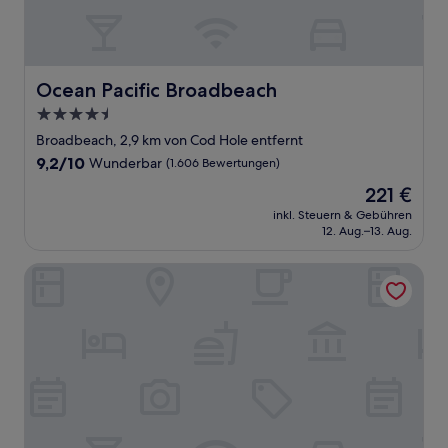
Ocean Pacific Broadbeach
Ocean Pacific Broadbeach
4.5-
Sterne-
Broadbeach, 2,9 km von Cod Hole entfernt
Unterkunft
9.2
9,2/10
Wunderbar
(1.606 Bewertungen)
von
Der
221 €
10,
Preis
Wunderbar,
inkl. Steuern & Gebühren
beträgt
12. Aug.–13. Aug.
(1.606
221 €
Bewertungen)
Mantra Broadbeach on the Park