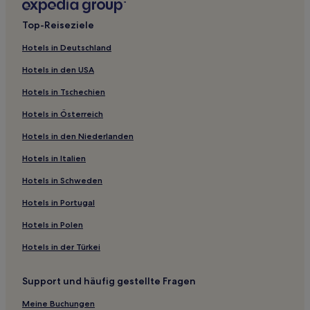
Currumbin Waters: Hotels
Top-Reiseziele
Hotels nahe S-Bahn-Station Broadbeach South
Hotels in Deutschland
Pacific Pines: Hotels
Hotels in den USA
Hotels nahe Surfers Paradise Beachfront Markets
Hotels in Tschechien
Hotels nahe Tugun Hill Conservation Reserve
Hotels in Österreich
Reedy Creek: Hotels
Hotels in den Niederlanden
Hotels nahe Palm Beach Pirate Schatzinsel Spielplatz
Hotels nahe Palm Beach Parklands
Hotels in Italien
Hotels nahe Sea World
Hotels in Schweden
Merrimac: Hotels
Hotels in Portugal
Mermaid Beach: Hotels
Hotels in Polen
Hotels nahe The Pines Elanora
Hotels in der Türkei
Hotels nahe Spirit of Gold Coast
Support und häufig gestellte Fragen
Hotels nahe David Fleay Wildlife Park
Nerang: Hotels
Meine Buchungen