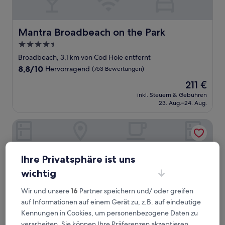
Mantra Broadbeach on the Park
Mantra Broadbeach on the Park
4.5-
Sterne-
Broadbeach, 3,1 km von Cod Hole entfernt
Unterkunft
8.8
8,8/10
Hervorragend
(763 Bewertungen)
von
Der
211 €
10,
Preis
Hervorragend,
inkl. Steuern & Gebühren
beträgt
23. Aug.–24. Aug.
(763
211 €
Bewertungen)
Turtle Beach Resort
Ihre Privatsphäre ist uns
wichtig
Wir und unsere
16
Partner speichern und/ oder greifen
auf Informationen auf einem Gerät zu, z.B. auf eindeutige
Kennungen in Cookies, um personenbezogene Daten zu
verarbeiten. Sie können Ihre Präferenzen akzeptieren