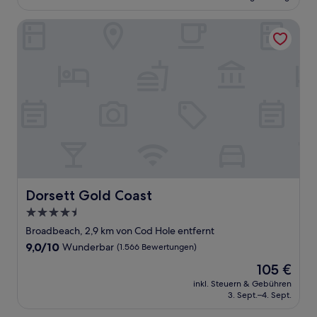
170 €
Bewertungen)
Dorsett Gold Coast
Dorsett Gold Coast
Dorsett Gold Coast
4.5-
Sterne-
Broadbeach, 2,9 km von Cod Hole entfernt
Unterkunft
9.0
9,0/10
Wunderbar
(1.566 Bewertungen)
von
Der
105 €
10,
Preis
Wunderbar,
inkl. Steuern & Gebühren
beträgt
3. Sept.–4. Sept.
(1.566
105 €
Bewertungen)