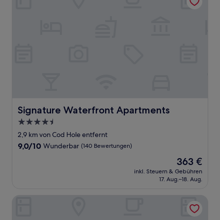
Signature Waterfront Apartments
Signature Waterfront Apartments
4.5-
Sterne-
2,9 km von Cod Hole entfernt
Unterkunft
9.0
9,0/10
Wunderbar
(140 Bewertungen)
von
Der
363 €
10,
Preis
Wunderbar,
inkl. Steuern & Gebühren
beträgt
17. Aug.–18. Aug.
(140
363 €
Bewertungen)
The Star Grand at The Star Gold Coast