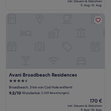
Außergewöhnlich,
inkl. Steuern & Gebühren
beträgt
11. Aug.–12. Aug.
(1.926
205 €
Bewertungen)
Avani Broadbeach Residences
Avani Broadbeach Residences
Avani Broadbeach Residences
4.5-
Sterne-
Broadbeach, 3 km von Cod Hole entfernt
Unterkunft
9.2
9,2/10
Wunderbar
(1.235 Bewertungen)
von
Der
170 €
10,
Preis
Wunderbar,
inkl. Steuern & Gebühren
beträgt
9. Aug.–10. Aug.
(1.235