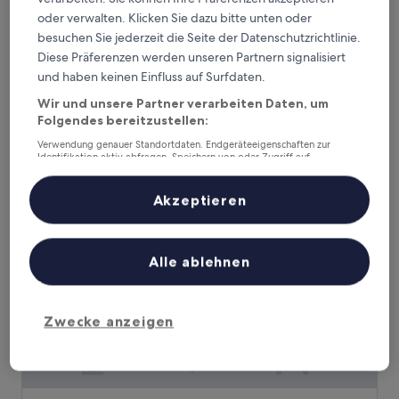
oder verwalten. Klicken Sie dazu bitte unten oder
Turtle Beach Resort
Turtle Beach Resort
besuchen Sie jederzeit die Seite der Datenschutzrichtlinie.
4.0-
Diese Präferenzen werden unseren Partnern signalisiert
Sterne-
und haben keinen Einfluss auf Surfdaten.
Mermaid Beach, 2,7 km von Cod Hole entfernt
Unterkunft
8.6
8,6/10
Hervorragend
(1.002 Bewertungen)
Wir und unsere Partner verarbeiten Daten, um
von
Folgendes bereitzustellen:
Der
238 €
10,
Preis
Hervorragend,
inkl. Steuern & Gebühren
Verwendung genauer Standortdaten. Endgeräteeigenschaften zur
beträgt
Identifikation aktiv abfragen. Speichern von oder Zugriff auf
7. Aug.–8. Aug.
(1.002
Informationen auf einem Endgerät. Personalisierte Werbung und
238 €
Bewertungen)
Inhalte, Messung von Werbeleistung und der Performance von Inhalten,
The Star Residences Gold Coast
Zielgruppenforschung sowie Entwicklung und Verbesserung von
Akzeptieren
Angeboten.
Liste der Partner (Lieferanten)
Alle ablehnen
Zwecke anzeigen