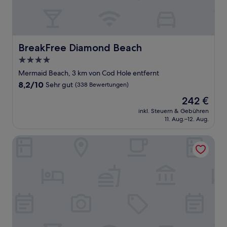
BreakFree Diamond Beach
BreakFree Diamond Beach
4.0-
Sterne-
Mermaid Beach, 3 km von Cod Hole entfernt
Unterkunft
8.2
8,2/10
Sehr gut
(338 Bewertungen)
von
Der
242 €
10,
Preis
Sehr
inkl. Steuern & Gebühren
beträgt
11. Aug.–12. Aug.
gut,
242 €
(338
Bewertungen)
Camden Motor Inn