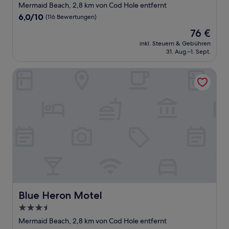
Sterne-
Mermaid Beach, 2,8 km von Cod Hole entfernt
Unterkunft
6.0
6,0/10
(116 Bewertungen)
von
Der
76 €
10,
Preis
(116
inkl. Steuern & Gebühren
beträgt
31. Aug.–1. Sept.
Bewertungen)
76 €
Blue Heron Motel
Blue Heron Motel
Blue Heron Motel
3.5-
Sterne-
Mermaid Beach, 2,8 km von Cod Hole entfernt