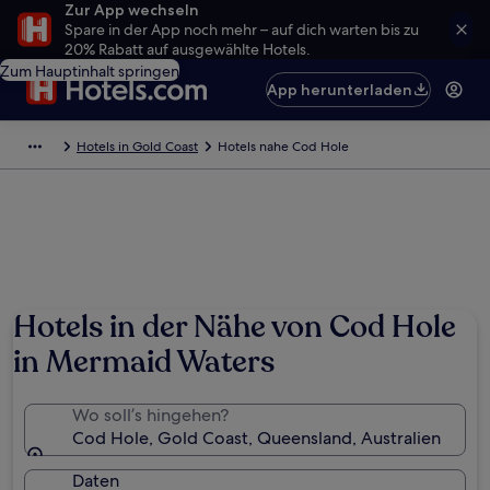
Zur App wechseln
Spare in der App noch mehr – auf dich warten bis zu
20% Rabatt auf ausgewählte Hotels.
Zum Hauptinhalt springen
App herunterladen
Hotels in Gold Coast
Hotels nahe Cod Hole
Hotels in der Nähe von Cod Hole
in Mermaid Waters
Wo soll’s hingehen?
Cod Hole, Gold Coast, Queensland, Australien
Daten