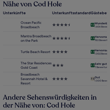
Nähe von Cod Hole
24 Stunden
für
einen
Unterkünfte
Unterkunftsstandard
Gästebew
Aufenthalt
mit
Ocean Pacific
Wunderba
1 Übernachtung
4.5-
9.2
Broadbeach
1.606 Bewer
von
Sterne-
2 Erwachsenen
Unterkunft
Mantra Broadbeach
Hervorrag
gefunden
4.5-
8.8
on the Park
763 Bewertu
wurde.
Sterne-
Preise
Unterkunft
Hervorrag
und
Turtle Beach Resort
4.0-
8.6
1.002 Bewer
Verfügbarkeiten
Sterne-
können
Unterkunft
The Star Residences
Sehr gut
sich
3.0-
8.0
Gold Coast
7 Bewertung
ändern.
Sterne-
Es
Unterkunft
Broadbeach
Gut
können
Savannah Hotel &
4.0-
7.0
1.000 Bewer
zusätzliche
Resort
Sterne-
Bedingungen
Unterkunft
gelten.
Andere Sehenswürdigkeiten in
der Nähe von: Cod Hole