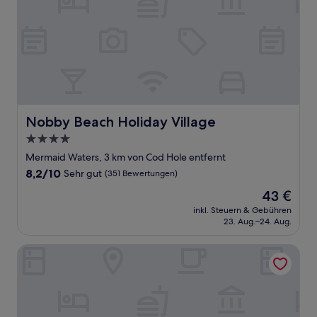
Nobby Beach Holiday Village
Nobby Beach Holiday Village
4.0-
Sterne-
Mermaid Waters, 3 km von Cod Hole entfernt
Unterkunft
8.2
8,2/10
Sehr gut
(351 Bewertungen)
von
Der
43 €
10,
Preis
Sehr
inkl. Steuern & Gebühren
beträgt
23. Aug.–24. Aug.
gut,
43 €
(351
Bewertungen)
Mantra Sierra Grand