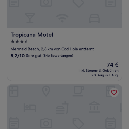
Tropicana Motel
Tropicana Motel
3.5-
Sterne-
Mermaid Beach, 2,8 km von Cod Hole entfernt
Unterkunft
8.2
8,2/10
Sehr gut
(846 Bewertungen)
von
Der
74 €
10,
Preis
Sehr
inkl. Steuern & Gebühren
beträgt
20. Aug.–21. Aug.
gut,
74 €
(846
Bewertungen)
BreakFree Diamond Beach