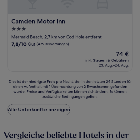
Camden Motor Inn
Camden Motor Inn
3.0-
Sterne-
Mermaid Beach, 2,7 km von Cod Hole entfernt
Unterkunft
7.8
7,8/10
Gut
(476 Bewertungen)
von
Der
74 €
10,
Preis
Gut,
inkl. Steuern & Gebühren
beträgt
23. Aug.–24. Aug.
(476
74 €
Bewertungen)
Dies
Dies ist der niedrigste Preis pro Nacht, der in den letzten 24 Stunden für
einen Aufenthalt mit 1 Übernachtung von 2 Erwachsenen gefunden
ist
wurde. Preise und Verfügbarkeiten können sich ändern. Es können
der
zusätzliche Bedingungen gelten.
niedrigste
Preis
Alle Unterkünfte anzeigen
pro
Nacht,
der
in
Vergleiche beliebte Hotels in der
den
letzten