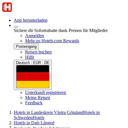
App herunterladen
Sichere dir Sofortrabatte dank Preisen für Mitglieder
Anmelden
Mehr zu Hotels.com Rewards
Posteingang
Reisen buchen
Hilfe
Deutsch · EUR · DE
Unterkunft registrieren
Meine Reisen
Feedback
Hotels in Landeskreis Västra Götaland
Hotels in
Schweden
Hotels
Hotels in Dals Långed