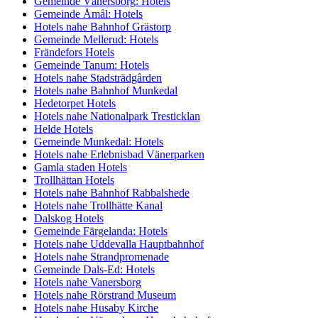
Gemeinde Vänersborg: Hotels
Gemeinde Åmål: Hotels
Hotels nahe Bahnhof Grästorp
Gemeinde Mellerud: Hotels
Frändefors Hotels
Gemeinde Tanum: Hotels
Hotels nahe Stadsträdgården
Hotels nahe Bahnhof Munkedal
Hedetorpet Hotels
Hotels nahe Nationalpark Tresticklan
Helde Hotels
Gemeinde Munkedal: Hotels
Hotels nahe Erlebnisbad Vänerparken
Gamla staden Hotels
Trollhättan Hotels
Hotels nahe Bahnhof Rabbalshede
Hotels nahe Trollhätte Kanal
Dalskog Hotels
Gemeinde Färgelanda: Hotels
Hotels nahe Uddevalla Hauptbahnhof
Hotels nahe Strandpromenade
Gemeinde Dals-Ed: Hotels
Hotels nahe Vanersborg
Hotels nahe Rörstrand Museum
Hotels nahe Husaby Kirche