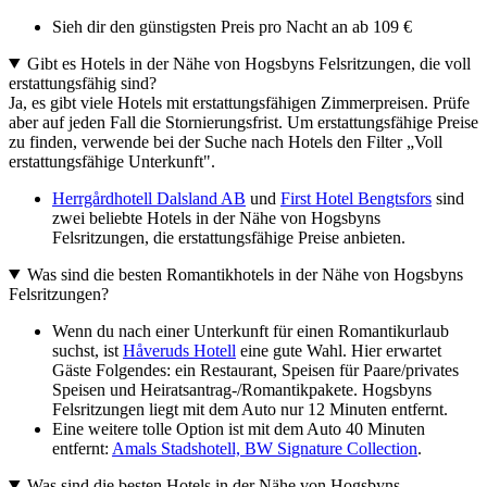
Sieh dir den günstigsten Preis pro Nacht an ab 109 €
Gibt es Hotels in der Nähe von Hogsbyns Felsritzungen, die voll
erstattungsfähig sind?
Ja, es gibt viele Hotels mit erstattungsfähigen Zimmerpreisen. Prüfe
aber auf jeden Fall die Stornierungsfrist. Um erstattungsfähige Preise
zu finden, verwende bei der Suche nach Hotels den Filter „Voll
erstattungsfähige Unterkunft".
Herrgårdhotell Dalsland AB
und
First Hotel Bengtsfors
sind
zwei beliebte Hotels in der Nähe von Hogsbyns
Felsritzungen, die erstattungsfähige Preise anbieten.
Was sind die besten Romantikhotels in der Nähe von Hogsbyns
Felsritzungen?
Wenn du nach einer Unterkunft für einen Romantikurlaub
suchst, ist
Håveruds Hotell
eine gute Wahl. Hier erwartet
Gäste Folgendes: ein Restaurant, Speisen für Paare/privates
Speisen und Heiratsantrag-/Romantikpakete. Hogsbyns
Felsritzungen liegt mit dem Auto nur 12 Minuten entfernt.
Eine weitere tolle Option ist mit dem Auto 40 Minuten
entfernt:
Amals Stadshotell, BW Signature Collection
.
Was sind die besten Hotels in der Nähe von Hogsbyns