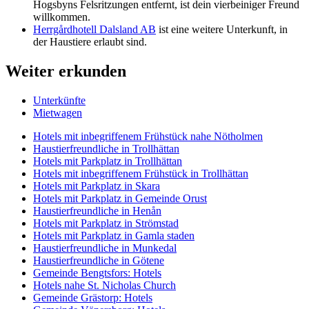
Hogsbyns Felsritzungen entfernt, ist dein vierbeiniger Freund
willkommen.
Herrgårdhotell Dalsland AB
ist eine weitere Unterkunft, in
der Haustiere erlaubt sind.
Weiter erkunden
Unterkünfte
Mietwagen
Hotels mit inbegriffenem Frühstück nahe Nötholmen
Haustierfreundliche in Trollhättan
Hotels mit Parkplatz in Trollhättan
Hotels mit inbegriffenem Frühstück in Trollhättan
Hotels mit Parkplatz in Skara
Hotels mit Parkplatz in Gemeinde Orust
Haustierfreundliche in Henån
Hotels mit Parkplatz in Strömstad
Hotels mit Parkplatz in Gamla staden
Haustierfreundliche in Munkedal
Haustierfreundliche in Götene
Gemeinde Bengtsfors: Hotels
Hotels nahe St. Nicholas Church
Gemeinde Grästorp: Hotels