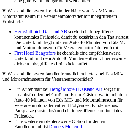
eine gute Wahl und gar nicht weit entfernt.
Was sind die besten Hotels in der Nähe von Eds MC- und
Motorradmuseum für Veteranenmotorräder mit inbegriffenem
Frühstück?
Herrgårdhotell Dalsland AB
serviert ein inbegriffenes
kontinentales Frühstück, damit du gestärkt in den Tag startest.
Die Unterkunft liegt mit dem Auto 40 Minuten von Eds MC-
und Motorradmuseum für Veteranenmotorräder entfernt.
First Hotel Bengtsfors
ist ebenfalls eine empfehlenswerte
Unterkunft mit dem Auto 40 Minuten entfernt. Hier erwartet
dich ein inbegriffenes Frühstücksbuffet.
Was sind die besten familienfreundlichen Hotels bei Eds MC-
und Motorradmuseum für Veteranenmotorräder?
Ein Aufenthalt bei
Herrgårdhotell Dalsland AB
sorgt für
Urlaubsfreuden bei Groß und Klein. Gäste erwartet mit dem
Auto 40 Minuten von Eds MC- und Motorradmuseum für
Veteranenmotorräder entfernt Folgendes: Kindermenüs,
Parkplätze (kostenlos) und ein inbegriffenes kontinentales
Frühstück.
Eine weitere empfehlenswerte Option für deinen
Familienurlaub ist
Dinners Mellerud
.