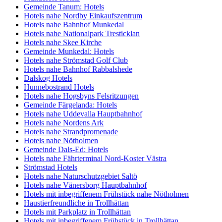
Gemeinde Tanum: Hotels
Hotels nahe Nordby Einkaufszentrum
Hotels nahe Bahnhof Munkedal
Hotels nahe Nationalpark Tresticklan
Hotels nahe Skee Kirche
Gemeinde Munkedal: Hotels
Hotels nahe Strömstad Golf Club
Hotels nahe Bahnhof Rabbalshede
Dalskog Hotels
Hunnebostrand Hotels
Hotels nahe Hogsbyns Felsritzungen
Gemeinde Färgelanda: Hotels
Hotels nahe Uddevalla Hauptbahnhof
Hotels nahe Nordens Ark
Hotels nahe Strandpromenade
Hotels nahe Nötholmen
Gemeinde Dals-Ed: Hotels
Hotels nahe Fährterminal Nord-Koster Västra
Strömstad Hotels
Hotels nahe Naturschutzgebiet Saltö
Hotels nahe Vänersborg Hauptbahnhof
Hotels mit inbegriffenem Frühstück nahe Nötholmen
Haustierfreundliche in Trollhättan
Hotels mit Parkplatz in Trollhättan
Hotels mit inbegriffenem Frühstück in Trollhättan