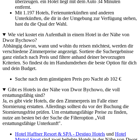
überzeugen. ein Hotel liegt mit dem Auto 34 Minuten
entfernt.
Mit 1.197 Hotels, Ferienunterkünften und anderen
Unterkünften, die dir in der Umgebung zur Verfügung stehen,
hast du die Qual der Wahl.
Wie viel kostet ein Aufenthalt in einem Hotel in der Nähe von
Dwor Bychowo?
Abhängig davon, wann und wohin du reisen möchtest, werden dir
verschiedene Zimmerpreise angezeigt. Sortiere die Suchergebnisse
ganz einfach nach Preis und filtere anhand deiner bevorzugten
Kriterien. So findest du im Handumdrehen die beste Option für dich
und dein Budget.
Suche nach dem günstigsten Preis pro Nacht ab 102 €
Gibt es Hotels in der Nähe von Dwor Bychowo, die voll
erstattungsfähig sind?
Ja, es gibt viele Hotels, die den Zimmerpreis im Falle einer
Stornierung erstatten. Allerdings solltest du vor der Buchung die
Stornierungsfrist prüfen. Um erstattungsfähige Preise zu finden,
nutze am besten bei der Suche die Filteroption „Voll
erstattungsfähige Unterkunft".
Hotel Haffner Resort & SPA - Destigo Hotels
und
Hotel
Mistral Sport
sind zwei beliebte Hotels in der Nähe von Dwor