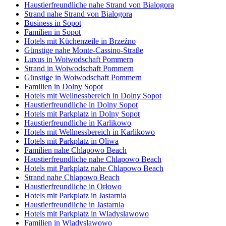
Haustierfreundliche nahe Strand von Bialogora
Strand nahe Strand von Bialogora
Business in Sopot
Familien in Sopot
Hotels mit Küchenzeile in Brzeźno
Günstige nahe Monte-Cassino-Straße
Luxus in Woiwodschaft Pommern
Strand in Woiwodschaft Pommern
Günstige in Woiwodschaft Pommern
Familien in Dolny Sopot
Hotels mit Wellnessbereich in Dolny Sopot
Haustierfreundliche in Dolny Sopot
Hotels mit Parkplatz in Dolny Sopot
Haustierfreundliche in Karlikowo
Hotels mit Wellnessbereich in Karlikowo
Hotels mit Parkplatz in Oliwa
Familien nahe Chlapowo Beach
Haustierfreundliche nahe Chlapowo Beach
Hotels mit Parkplatz nahe Chlapowo Beach
Strand nahe Chlapowo Beach
Haustierfreundliche in Orłowo
Hotels mit Parkplatz in Jastarnia
Haustierfreundliche in Jastarnia
Hotels mit Parkplatz in Wladyslawowo
Familien in Wladyslawowo