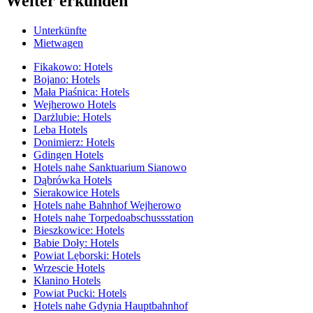
Weiter erkunden
Unterkünfte
Mietwagen
Fikakowo: Hotels
Bojano: Hotels
Mała Piaśnica: Hotels
Wejherowo Hotels
Darżlubie: Hotels
Leba Hotels
Donimierz: Hotels
Gdingen Hotels
Hotels nahe Sanktuarium Sianowo
Dąbrówka Hotels
Sierakowice Hotels
Hotels nahe Bahnhof Wejherowo
Hotels nahe Torpedoabschussstation
Bieszkowice: Hotels
Babie Doły: Hotels
Powiat Lęborski: Hotels
Wrzescie Hotels
Kłanino Hotels
Powiat Pucki: Hotels
Hotels nahe Gdynia Hauptbahnhof