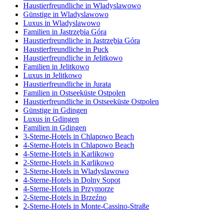
Haustierfreundliche in Wladyslawowo
Günstige in Wladyslawowo
Luxus in Wladyslawowo
Familien in Jastrzębia Góra
Haustierfreundliche in Jastrzębia Góra
Haustierfreundliche in Puck
Haustierfreundliche in Jelitkowo
Familien in Jelitkowo
Luxus in Jelitkowo
Haustierfreundliche in Jurata
Familien in Ostseeküste Ostpolen
Haustierfreundliche in Ostseeküste Ostpolen
Günstige in Gdingen
Luxus in Gdingen
Familien in Gdingen
3-Sterne-Hotels in Chlapowo Beach
4-Sterne-Hotels in Chlapowo Beach
4-Sterne-Hotels in Karlikowo
2-Sterne-Hotels in Karlikowo
3-Sterne-Hotels in Wladyslawowo
4-Sterne-Hotels in Dolny Sopot
4-Sterne-Hotels in Przymorze
2-Sterne-Hotels in Brzeźno
2-Sterne-Hotels in Monte-Cassino-Straße