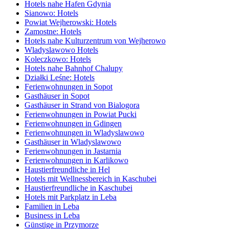
Hotels nahe Hafen Gdynia
Sianowo: Hotels
Powiat Wejherowski: Hotels
Zamostne: Hotels
Hotels nahe Kulturzentrum von Wejherowo
Wladyslawowo Hotels
Koleczkowo: Hotels
Hotels nahe Bahnhof Chalupy
Działki Leśne: Hotels
Ferienwohnungen in Sopot
Gasthäuser in Sopot
Gasthäuser in Strand von Bialogora
Ferienwohnungen in Powiat Pucki
Ferienwohnungen in Gdingen
Ferienwohnungen in Wladyslawowo
Gasthäuser in Wladyslawowo
Ferienwohnungen in Jastarnia
Ferienwohnungen in Karlikowo
Haustierfreundliche in Hel
Hotels mit Wellnessbereich in Kaschubei
Haustierfreundliche in Kaschubei
Hotels mit Parkplatz in Leba
Familien in Leba
Business in Leba
Günstige in Przymorze