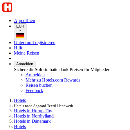
App öffnen
EUR
•
Unterkunft registrieren
Hilfe
Meine Reisen
Anmelden
Sichere dir Sofortrabatte dank Preisen für Mitglieder
Anmelden
Mehr zu Hotels.com Rewards
Reisen buchen
Feedback
Hotels
Hotels nahe Aagaard Textil Handwerk
Hotels in Hurup Thy
Hotels in Nordjylland
Hotels in Dänemark
Hotels