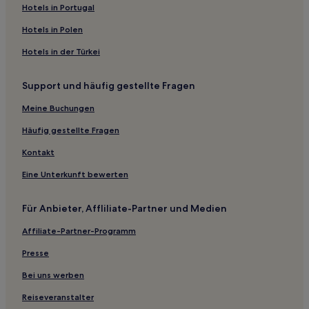
Hotels nahe Kirche von Højby
Hotels in Portugal
Hotels nahe Lensbaron G.F. Zytphen Adeler
Hotels in Polen
Hotels nahe Rita Mortensen
Hotels in der Türkei
Kyndeløse Hotels
Support und häufig gestellte Fragen
Hotels nahe Ulkerup Dorf
Nykøbing Hotels
Meine Buchungen
Klint: Hotels
Häufig gestellte Fragen
Hotels nahe Tue Keramik Galerie
Kontakt
Hotels nahe Räucherei Sjællands Odde
Eine Unterkunft bewerten
Hotels nahe Raklev Kirke
Für Anbieter, Affliliate-Partner und Medien
Kalundborg Kommune: Hotels
Affiliate-Partner-Programm
Hotels nahe Rørvig Kirche
Hotels nahe Frederik der Siebte
Presse
Hotels nahe Faarevejle Kirche
Bei uns werben
Odsherred Kommune: Hotels
Reiseveranstalter