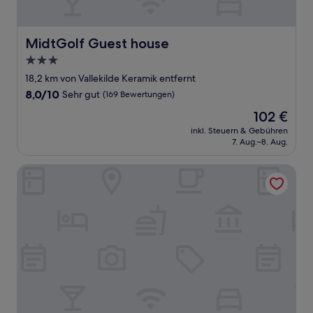
MidtGolf Guest house
MidtGolf Guest house
3.0-
Sterne-
18,2 km von Vallekilde Keramik entfernt
Unterkunft
8.0
8,0/10
Sehr gut
(169 Bewertungen)
von
Der
102 €
10,
Preis
Sehr
inkl. Steuern & Gebühren
beträgt
7. Aug.–8. Aug.
gut,
102 €
(169
Bewertungen)
Hørby Færgekro