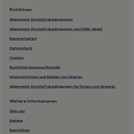
Hotels nahe Huset i Asnaes
Richtlinien
Hotels nahe Bahnhof Nykøbing Sjælland Nyled
Allgemeine Geschäftsbedingungen
Kongstrup Hotels
Allgemeine Geschäftsbedingungen von FeWo-direkt
Barrierefreiheit
Datenschutz
Cookies
Rechtliche Hinweise/Kontakt
Inhaltsrichtlinien und Melden von Inhalten
Allgemeine Geschäftsbedingungen für Hotels.com Rewards
Weitere Informationen
Über uns
Karriere
Reiseführer