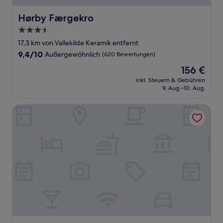
Hørby Færgekro
Hørby Færgekro
3.5-
Sterne-
17,3 km von Vallekilde Keramik entfernt
Unterkunft
9.4
9,4/10
Außergewöhnlich
(620 Bewertungen)
von
Der
156 €
10,
Preis
Außergewöhnlich,
inkl. Steuern & Gebühren
beträgt
9. Aug.–10. Aug.
(620
156 €
Bewertungen)
Skortskær Bondegårdsferie