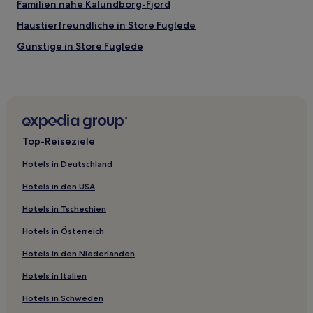
Familien nahe Kalundborg-Fjord
Haustierfreundliche in Store Fuglede
Günstige in Store Fuglede
Haustierfreundliche in Højby
Hotels nahe Odsherreds Kunstmuseum
Hotels nahe Tengslemark Strand
Kalundborg Hotels
Top-Reiseziele
Holbæk Kommune: Hotels
Hotels in Deutschland
Kirke Hyllinge Hotels
Hotels in den USA
Hotels nahe Bahnhof Kalundborg Ost
Hotels in Tschechien
Hotels nahe Odden Kirche
Hotels in Österreich
Hotels nahe Strandpark Holbæk
Hotels in den Niederlanden
Hotels nahe Sommerland Sjælland
Hotels nahe Bahnhof Højby Sj.
Hotels in Italien
Hotels nahe Bahnhof Asnæs
Hotels in Schweden