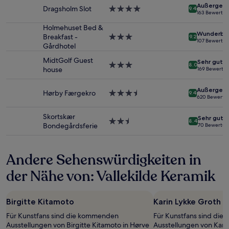
Außergewö
1 Übernachtung
Dragsholm Slot
4.0-
9.4
163 Bewertu
von
Sterne-
2 Erwachsenen
Unterkunft
Holmehuset Bed &
Wunderba
gefunden
Breakfast -
3.0-
9.2
107 Bewertu
wurde.
Gårdhotel
Sterne-
Preise
Unterkunft
MidtGolf Guest
Sehr gut
und
3.0-
8.0
house
169 Bewertu
Verfügbarkeiten
Sterne-
können
Unterkunft
Außergewö
sich
Hørby Færgekro
3.5-
9.4
620 Bewertu
ändern.
Sterne-
Es
Unterkunft
Skortskær
Sehr gut
können
2.5-
8.4
Bondegårdsferie
70 Bewertu
zusätzliche
Sterne-
Bedingungen
Unterkunft
gelten.
Andere Sehenswürdigkeiten in
der Nähe von: Vallekilde Keramik
Birgitte Kitamoto
Karin Lykke Groth
Für Kunstfans sind die kommenden
Für Kunstfans sind di
Ausstellungen von Birgitte Kitamoto in Hørve
Ausstellungen von Karin