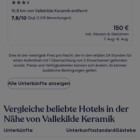
3.5-
Sterne-
16,8 km von Vallekilde Keramik entfernt
Unterkunft
7.8
7,8/10
Gut
(1.015 Bewertungen)
von
Der
150 €
10,
Preis
Gut,
inkl. Steuern & Gebühren
beträgt
7. Aug.–8. Aug.
(1.015
150 €
Bewertungen)
Dies
Dies ist der niedrigste Preis pro Nacht, der in den letzten 24 Stunden für
einen Aufenthalt mit 1 Übernachtung von 2 Erwachsenen gefunden
ist
wurde. Preise und Verfügbarkeiten können sich ändern. Es können
der
zusätzliche Bedingungen gelten.
niedrigste
Preis
Alle Unterkünfte anzeigen
pro
Nacht,
der
in
Vergleiche beliebte Hotels in der
den
letzten
Nähe von Vallekilde Keramik
24 Stunden
für
einen
Unterkünfte
Unterkunftsstandard
Gästebew
Aufenthalt
mit