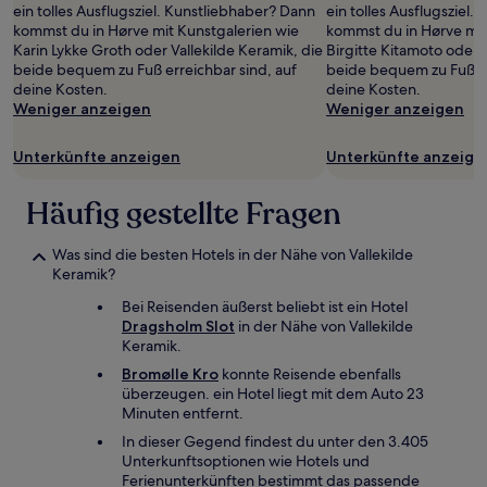
ein tolles Ausflugsziel. Kunstliebhaber? Dann
ein tolles Ausflugsziel
kommst du in Hørve mit Kunstgalerien wie
kommst du in Hørve mit
Karin Lykke Groth oder Vallekilde Keramik, die
Birgitte Kitamoto oder V
beide bequem zu Fuß erreichbar sind, auf
beide bequem zu Fuß er
deine Kosten.
deine Kosten.
Weniger anzeigen
Weniger anzeigen
Unterkünfte anzeigen
Unterkünfte anzeige
Häufig gestellte Fragen
Was sind die besten Hotels in der Nähe von Vallekilde
Keramik?
Bei Reisenden äußerst beliebt ist ein Hotel
Dragsholm Slot
in der Nähe von Vallekilde
Keramik.
Bromølle Kro
konnte Reisende ebenfalls
überzeugen. ein Hotel liegt mit dem Auto 23
Minuten entfernt.
In dieser Gegend findest du unter den 3.405
Unterkunftsoptionen wie Hotels und
Ferienunterkünften bestimmt das passende