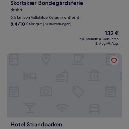
Skortskær Bondegårdsferie
Skortskær Bondegårdsferie
2.5-
Sterne-
6,5 km von Vallekilde Keramik entfernt
Unterkunft
8.4
8,4/10
Sehr gut
(70 Bewertungen)
von
Der
132 €
10,
Preis
Sehr
inkl. Steuern & Gebühren
beträgt
8. Aug.–9. Aug.
gut,
132 €
(70
Bewertungen)
Hotel Strandparken
Hotel Strandparken
Hotel Strandparken