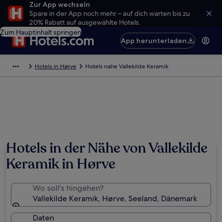
Zur App wechseln
Spare in der App noch mehr – auf dich warten bis zu
20% Rabatt auf ausgewählte Hotels.
Zum Hauptinhalt springen
App herunterladen
Hotels in Hørve
Hotels nahe Vallekilde Keramik
Hotels in der Nähe von Vallekilde
Keramik in Hørve
Wo soll’s hingehen?
Vallekilde Keramik, Hørve, Seeland, Dänemark
Daten