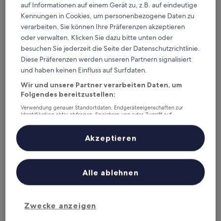
auf Informationen auf einem Gerät zu, z.B. auf eindeutige
Kennungen in Cookies, um personenbezogene Daten zu
verarbeiten. Sie können Ihre Präferenzen akzeptieren
oder verwalten. Klicken Sie dazu bitte unten oder
Dragsholm Slot
Dragsholm Slot
besuchen Sie jederzeit die Seite der Datenschutzrichtlinie.
4.0-
Diese Präferenzen werden unseren Partnern signalisiert
Sterne-
3,9 km von Vallekilde Keramik entfernt
und haben keinen Einfluss auf Surfdaten.
Unterkunft
9.4
9,4/10
Außergewöhnlich
(163 Bewertungen)
Wir und unsere Partner verarbeiten Daten, um
von
Der
Folgendes bereitzustellen:
160 €
10,
Preis
Außergewöhnlich,
inkl. Steuern & Gebühren
Verwendung genauer Standortdaten. Endgeräteeigenschaften zur
beträgt
23. Aug.–24. Aug.
(163
Identifikation aktiv abfragen. Speichern von oder Zugriff auf
160 €
Informationen auf einem Endgerät. Personalisierte Werbung und
Bewertungen)
Inhalte, Messung von Werbeleistung und der Performance von Inhalten,
Holmehuset Bed & Breakfast - Gårdhotel
Zielgruppenforschung sowie Entwicklung und Verbesserung von
Akzeptieren
Angeboten.
Liste der Partner (Lieferanten)
Alle ablehnen
Zwecke anzeigen