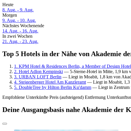
Heute
8. Aug. - 9. Aug.
Morgen
9. Aug. - 10. Aug.
Nächstes Wochenende
14. Aug. - 16. Aug.
In zwei Wochen
21. Aug. - 23. Aug.
Top 5 Hotels in der Nähe von Akademie de
1. KPM Hotel & Residences Berlin, a Member of Design Hote
2. Hotel Adlon Kempinski
— 5-Sterne-Hotel in Mitte, 1,9 km 
3. URBAN LOFT Berlin
— Liegt in Moabit, 1,8 km von Akad
4. Steigenberger Hotel Am Kanzleramt
— Liegt in Moabit, 1,3
5. DoubleTree by Hilton Berlin Ku'damm
— Liegt in Zentrum 
Empfohlene Unterkünfte
Preis (aufsteigend)
Entfernung
Unterkunftss
Deine Ausgangsbasis nahe Akademie der K