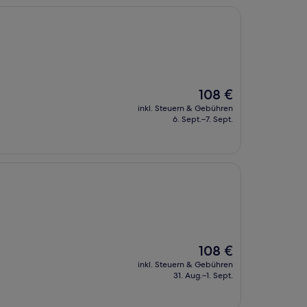
Der
108 €
Preis
inkl. Steuern & Gebühren
beträgt
6. Sept.–7. Sept.
108 €
Der
108 €
Preis
inkl. Steuern & Gebühren
beträgt
31. Aug.–1. Sept.
108 €