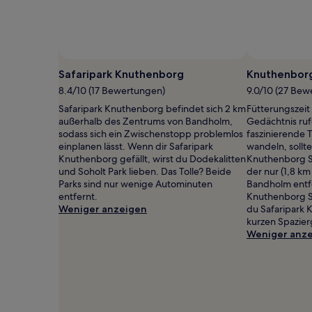
Foto von Michael Cardow
Öffentliches
Foto
Safaripark Knuthenborg
Knuthenborg
von
8.4/10 (17 Bewertungen)
9.0/10 (27 Bew
Michael
Safaripark Knuthenborg befindet sich 2 km
Fütterungszeit
Cardow
außerhalb des Zentrums von Bandholm,
Gedächtnis ruf
sodass sich ein Zwischenstopp problemlos
faszinierende 
einplanen lässt. Wenn dir Safaripark
wandeln, sollt
Knuthenborg gefällt, wirst du Dodekalitten
Knuthenborg Sa
und Soholt Park lieben. Das Tolle? Beide
der nur (1,8 k
Parks sind nur wenige Autominuten
Bandholm entfe
entfernt.
Knuthenborg Saf
Weniger anzeigen
du Safaripark 
kurzen Spazier
Weniger anz