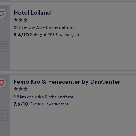
Hotel Lolland
Hotel Lolland
3.0-
Sterne-
10,7 km von Asko Kirche entfernt
Unterkunft
8.4
8,4/10
Sehr gut
(413 Bewertungen)
von
10,
Sehr
gut,
(413
Bewertungen)
Femo Kro & Feriecenter by DanCenter
Femo Kro & Feriecenter by DanCenter
3.0-
Sterne-
9,8 km von Asko Kirche entfernt
Unterkunft
7.6
7,6/10
Gut
(23 Bewertungen)
von
10,
Gut,
(23
Bewertungen)