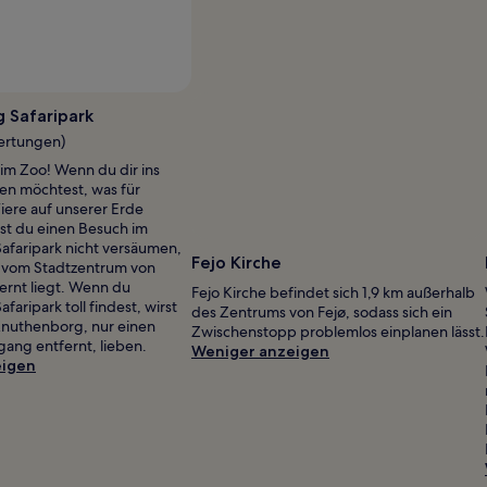
Foto von Michael Cardow
Öffentliches
Foto
 Safaripark
von
ertungen)
Michael
 im Zoo! Wenn du dir ins
Cardow
en möchtest, was für
Tiere auf unserer Erde
est du einen Besuch im
faripark nicht versäumen,
Fejo Kirche
m vom Stadtzentrum von
rnt liegt. Wenn du
Fejo Kirche befindet sich 1,9 km außerhalb
aripark toll findest, wirst
des Zentrums von Fejø, sodass sich ein
Knuthenborg, nur einen
Zwischenstopp problemlos einplanen lässt.
gang entfernt, lieben.
Weniger anzeigen
eigen