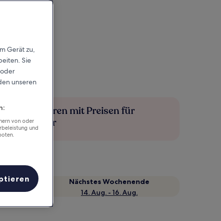
em Gerät zu,
eiten. Sie
 oder
rden unseren
n:
Mehr sparen mit Preisen für
Mitglieder
chern von oder
rbeleistung und
boten.
ptieren
Nächstes Wochenende
14. Aug. - 16. Aug.