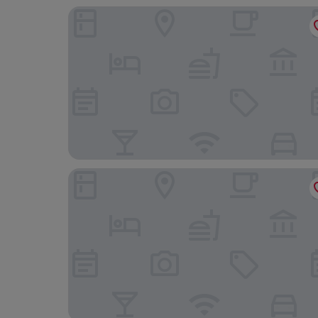
Milling Hotel Søpark
Hotel Saxkjøbing