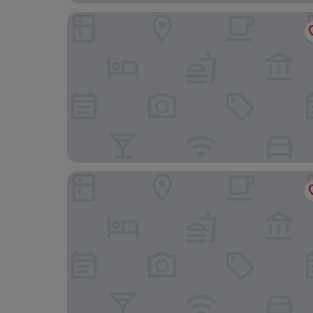
Hotel Lolland
Femo Kro & Feriecenter by DanCenter