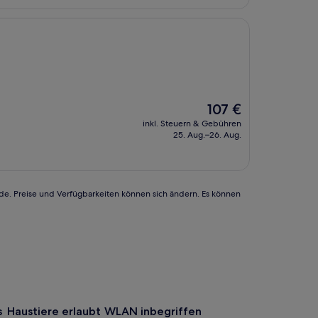
Der
107 €
Preis
inkl. Steuern & Gebühren
beträgt
25. Aug.–26. Aug.
107 €
rde. Preise und Verfügbarkeiten können sich ändern. Es können
s
Haustiere erlaubt
WLAN inbegriffen