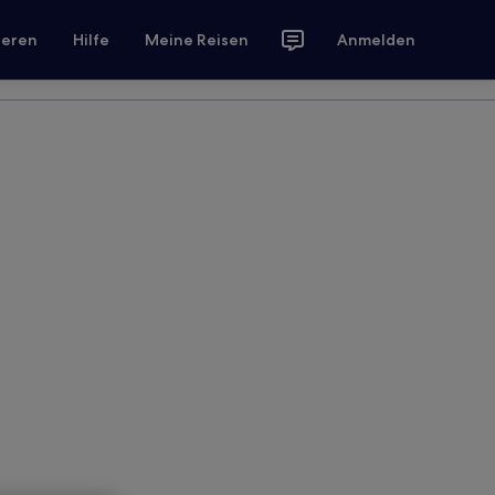
ieren
Hilfe
Meine Reisen
Anmelden