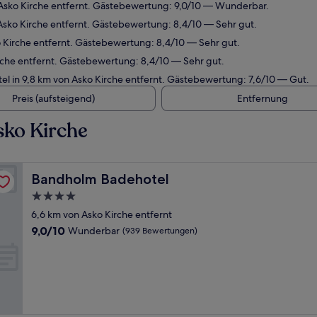
Asko Kirche entfernt. Gästebewertung: 9,0/10 — Wunderbar.
Asko Kirche entfernt. Gästebewertung: 8,4/10 — Sehr gut.
o Kirche entfernt. Gästebewertung: 8,4/10 — Sehr gut.
rche entfernt. Gästebewertung: 8,4/10 — Sehr gut.
l in 9,8 km von Asko Kirche entfernt. Gästebewertung: 7,6/10 — Gut.
Preis (aufsteigend)
Entfernung
sko Kirche
Bandholm Badehotel
Bandholm Badehotel
4.0-
Sterne-
6,6 km von Asko Kirche entfernt
Unterkunft
9.0
9,0/10
Wunderbar
(939 Bewertungen)
von
10,
Wunderbar,
(939
Bewertungen)