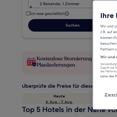
2 Reisende, 1 Zimmer
Ihre
Ich reise geschäftlich
Suchen
Wir und u
z.B. auf 
können Ihr
besuchen S
Partnern s
Wir und 
Kostenlose Stornierung bei
Planänderungen
Verwendung g
Zugriff auf 
der Perform
Liste der 
Überprüfe die Preise für diese Daten
Zwec
Heute
6. Aug. - 7. Aug.
Top 5 Hotels in der Nähe vo