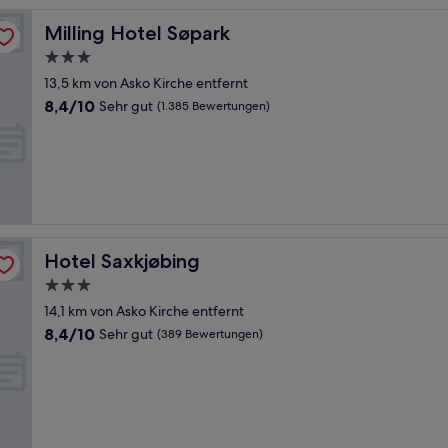
Milling Hotel Søpark
Milling Hotel Søpark
3.0-
Sterne-
13,5 km von Asko Kirche entfernt
Unterkunft
8.4
8,4/10
Sehr gut
(1.385 Bewertungen)
von
10,
Sehr
gut,
(1.385
Bewertungen)
Hotel Saxkjøbing
Hotel Saxkjøbing
3.0-
Sterne-
14,1 km von Asko Kirche entfernt
Unterkunft
8.4
8,4/10
Sehr gut
(389 Bewertungen)
von
10,
Sehr
gut,
(389
Bewertungen)