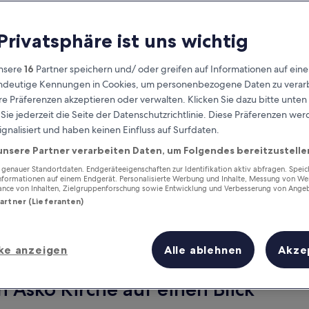
 Privatsphäre ist uns wichtig
nsere
16
Partner speichern und/ oder greifen auf Informationen auf ein
eindeutige Kennungen in Cookies, um personenbezogene Daten zu verarb
e Präferenzen akzeptieren oder verwalten. Klicken Sie dazu bitte unten
ie jederzeit die Seite der Datenschutzrichtlinie. Diese Präferenzen we
ignalisiert und haben keinen Einfluss auf Surfdaten.
unsere Partner verarbeiten Daten, um Folgendes bereitzustelle
Verdiene Prämien für jede
wahrgenommene Übernachtung
enauer Standortdaten. Endgeräteeigenschaften zur Identifikation aktiv abfragen. Spei
Informationen auf einem Endgerät. Personalisierte Werbung und Inhalte, Messung von We
ance von Inhalten, Zielgruppenforschung sowie Entwicklung und Verbesserung von Ange
Partner (Lieferanten)
ke anzeigen
Alle ablehnen
Akze
Morgen
Dieses Wochenende
7. Aug. - 8. Aug.
7. Aug. - 9. Aug.
n Asko Kirche auf einen Blick