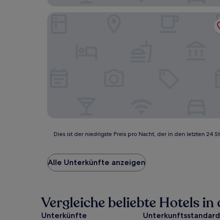
Pederstrup Bed and Breakfast
Dies
Dies ist der niedrigste Preis pro Nacht, der in den letzten 
ist
der
niedrigste
Alle Unterkünfte anzeigen
Preis
pro
Nacht,
der
Vergleiche beliebte Hotels i
in
den
Unterkünfte
Unterkunftsstandard