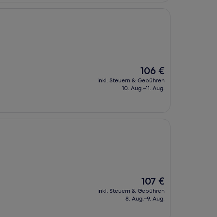
Der
106 €
Preis
inkl. Steuern & Gebühren
beträgt
10. Aug.–11. Aug.
106 €
Der
107 €
Preis
inkl. Steuern & Gebühren
beträgt
8. Aug.–9. Aug.
107 €