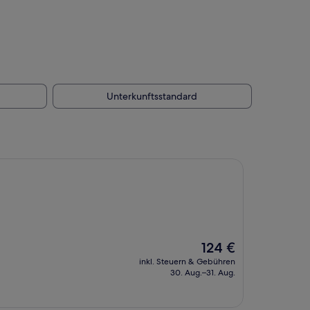
Unterkunftsstandard
Der
124 €
Preis
inkl. Steuern & Gebühren
beträgt
30. Aug.–31. Aug.
124 €