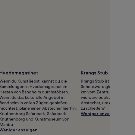
Hvedemagasinet
Krangs Stub
Wenn du Kunst liebst, kannst du die
Krangs Stub ist nur eine von 
Sammlungen in Hvedemagasinet im
Sehenswürdigkeiten der Geg
Herzen von Bandholm durchstöbern.
km vom Zentrum von Maribo e
Wenn du das kulturelle Angebot in
wie wäre es also mit einem k
Bandholm in vollen Zügen genießen
Abstecher, um ein paar Erin
möchtest, plane einen Abstecher hierhin:
zu schießen?
Knuthenborg Safaripark, Safaripark
Weniger anzeigen
Knuthenborg und Kunstmuseum von
Maribo.
Weniger anzeigen