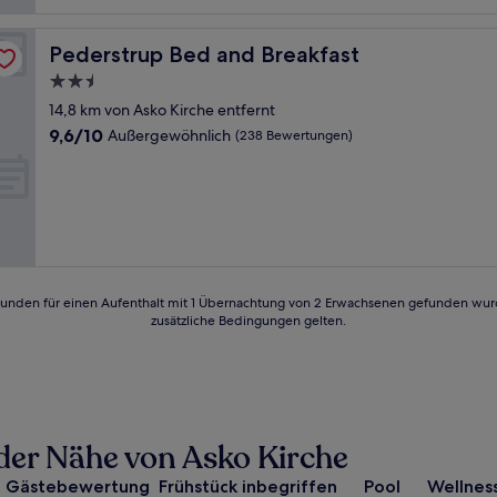
Pederstrup Bed and Breakfast
Pederstrup Bed and Breakfast
2.5-
Sterne-
14,8 km von Asko Kirche entfernt
Unterkunft
9.6
9,6/10
Außergewöhnlich
(238 Bewertungen)
von
10,
Außergewöhnlich,
(238
Bewertungen)
24 Stunden für einen Aufenthalt mit 1 Übernachtung von 2 Erwachsenen gefunden wu
zusätzliche Bedingungen gelten.
n der Nähe von Asko Kirche
Gästebewertung
Frühstück inbegriffen
Pool
Wellnes