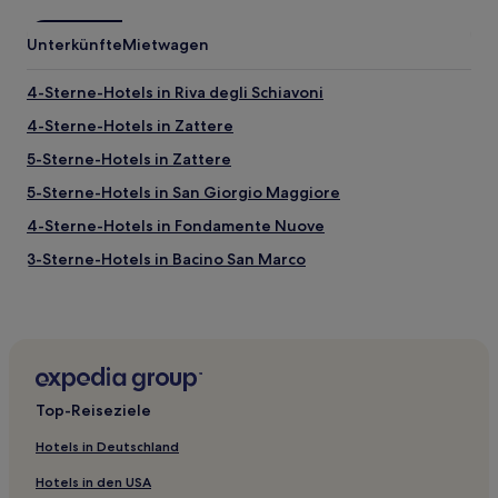
Unterkünfte
Mietwagen
4-Sterne-Hotels in Riva degli Schiavoni
4-Sterne-Hotels in Zattere
5-Sterne-Hotels in Zattere
5-Sterne-Hotels in San Giorgio Maggiore
4-Sterne-Hotels in Fondamente Nuove
3-Sterne-Hotels in Bacino San Marco
Venedig Provinz: Hotels
Hotels nahe Brücke der Fäuste
Hotels nahe Kirche von San Polo
Hotels nahe Venedig Marina
Top-Reiseziele
Hotels nahe Palazzo Barbarigo della Terrazza
Hotels in Deutschland
Hotels nahe Markusdom
Hotels in den USA
Hotels nahe Galerie S. Eufemia