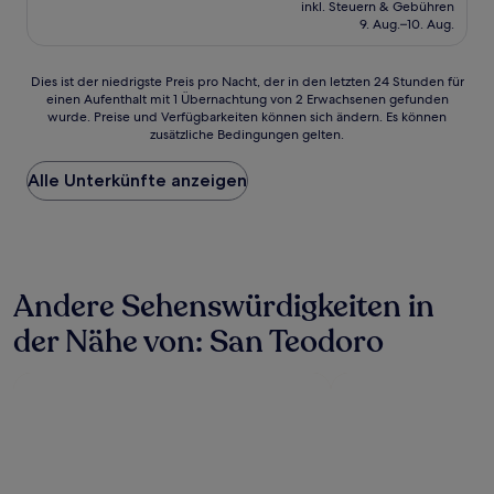
Preis
Hervorragend,
inkl. Steuern & Gebühren
beträgt
9. Aug.–10. Aug.
(872
86 €
Bewertungen)
Dies
Dies ist der niedrigste Preis pro Nacht, der in den letzten 24 Stunden für
einen Aufenthalt mit 1 Übernachtung von 2 Erwachsenen gefunden
ist
wurde. Preise und Verfügbarkeiten können sich ändern. Es können
der
zusätzliche Bedingungen gelten.
niedrigste
Preis
Alle Unterkünfte anzeigen
pro
Nacht,
der
in
den
letzten
Andere Sehenswürdigkeiten in
24 Stunden
für
der Nähe von: San Teodoro
einen
Aufenthalt
mit
1 Übernachtung
von
2 Erwachsenen
gefunden
wurde.