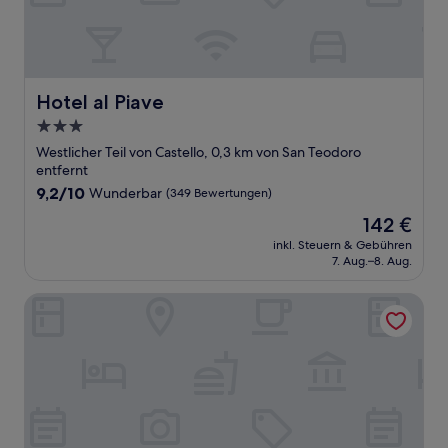
Hotel al Piave
Hotel al Piave
3.0-
Sterne-
Westlicher Teil von Castello, 0,3 km von San Teodoro
Unterkunft
entfernt
9.2
9,2/10
Wunderbar
(349 Bewertungen)
von
Der
142 €
10,
Preis
Wunderbar,
inkl. Steuern & Gebühren
beträgt
7. Aug.–8. Aug.
(349
142 €
Bewertungen)
Luxury Venetian Rooms