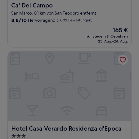
Ca' Del Campo
Ca' Del Campo
San Marco, 0,1 km von San Teodoro entfernt
8.8
8,8/10
Hervorragend
(1.002 Bewertungen)
von
Der
165 €
10,
Preis
Hervorragend,
inkl. Steuern & Gebühren
beträgt
23. Aug.–24. Aug.
(1.002
165 €
Bewertungen)
Hotel Casa Verardo Residenza d'Epoca
Hotel Casa Verardo Residenza d'Epoca
Hotel Casa Verardo Residenza d'Epoca
3.0-