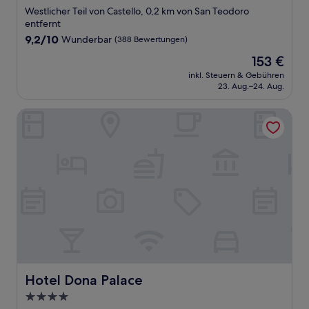
Sterne-
Westlicher Teil von Castello, 0,2 km von San Teodoro
Unterkunft
entfernt
9.2
9,2/10
Wunderbar
(388 Bewertungen)
von
Der
153 €
10,
Preis
Wunderbar,
inkl. Steuern & Gebühren
beträgt
23. Aug.–24. Aug.
(388
153 €
Bewertungen)
Hotel Dona Palace
Hotel Dona Palace
Hotel Dona Palace
4.0-