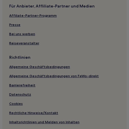
Weinrebe
Für Anbieter, Affliliate-Partner und Medien
Veneto: Hotels
Affiliate-Partner-Programm
Hotels nahe Giardini Papadopoli
Presse
Hotels nahe Palazzo Fortuny
Bei uns werben
Hotels nahe Vaporetto-Haltestelle Salute
Reiseveranstalter
La Giudecca: Hotels
Venedig Hotels
Richtlinien
Ferienwohnungen in Zattere
Allgemeine Geschäftsbedingungen
Gasthäuser in Zattere
Allgemeine Geschäftsbedingungen von FeWo-direkt
B&B in Zattere
Barrierefreiheit
Gasthäuser in Mestre
Datenschutz
Gasthäuser in Via Garibaldi
Cookies
B&B in Bacino San Marco
Rechtliche Hinweise/Kontakt
Gasthöfe in Riva degli Schiavoni
Inhaltsrichtlinien und Melden von Inhalten
B&B in Venedig Provinz