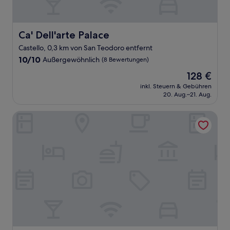
Ca' Dell'arte Palace
Ca' Dell'arte Palace
Castello, 0,3 km von San Teodoro entfernt
10.0
10/10
Außergewöhnlich
(8 Bewertungen)
von
Der
128 €
10,
Preis
Außergewöhnlich,
inkl. Steuern & Gebühren
beträgt
20. Aug.–21. Aug.
(8
128 €
Bewertungen)
Rosa Salva Hotel