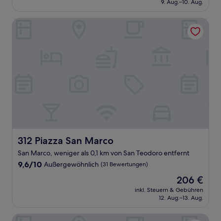
beträgt
9. Aug.–10. Aug.
(1.008
199 €
Bewertungen)
312 Piazza San Marco
312 Piazza San Marco
312 Piazza San Marco
San Marco, weniger als 0,1 km von San Teodoro entfernt
9.6
9,6/10
Außergewöhnlich
(31 Bewertungen)
von
Der
206 €
10,
Preis
Außergewöhnlich,
inkl. Steuern & Gebühren
beträgt
12. Aug.–13. Aug.
(31
206 €
Bewertungen)
Hotel Bella Venezia