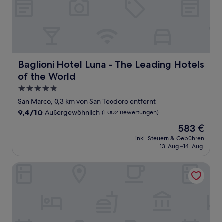
Baglioni Hotel Luna - The Leading Hotels of the World
Baglioni Hotel Luna - The Leading Hotels
of the World
5.0-
Sterne-
San Marco, 0,3 km von San Teodoro entfernt
Unterkunft
9.4
9,4/10
Außergewöhnlich
(1.002 Bewertungen)
von
Der
583 €
10,
Preis
Außergewöhnlich,
inkl. Steuern & Gebühren
beträgt
13. Aug.–14. Aug.
(1.002
583 €
Bewertungen)
Aqua Palace Hotel