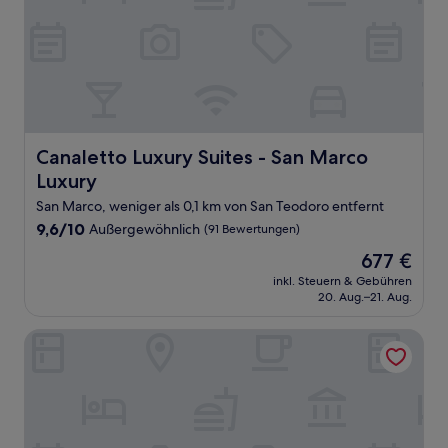
Canaletto Luxury Suites - San Marco Luxury
Canaletto Luxury Suites - San Marco
Luxury
San Marco, weniger als 0,1 km von San Teodoro entfernt
9.6
9,6/10
Außergewöhnlich
(91 Bewertungen)
von
Der
677 €
10,
Preis
Außergewöhnlich,
inkl. Steuern & Gebühren
beträgt
20. Aug.–21. Aug.
(91
677 €
Bewertungen)
Baglioni Hotel Luna - The Leading Hotels of the World