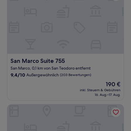
San Marco Suite 755
San Marco Suite 755
San Marco, 0,1 km von San Teodoro entfernt
9.4
9,4/10
Außergewöhnlich
(203 Bewertungen)
von
Der
190 €
10,
Preis
Außergewöhnlich,
inkl. Steuern & Gebühren
beträgt
16. Aug.–17. Aug.
(203
190 €
Bewertungen)
Canaletto Luxury Suites - San Marco Luxury