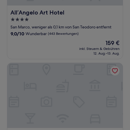
All’Angelo Art Hotel
All’Angelo Art Hotel
4.0-
Sterne-
San Marco, weniger als 0,1 km von San Teodoro entfernt
Unterkunft
9.0
9,0/10
Wunderbar
(443 Bewertungen)
von
Der
159 €
10,
Preis
Wunderbar,
inkl. Steuern & Gebühren
beträgt
12. Aug.–13. Aug.
(443
159 €
Bewertungen)
Ca' Del Campo