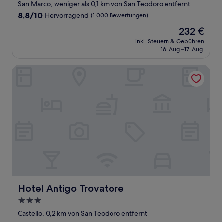
Sterne-
San Marco, weniger als 0,1 km von San Teodoro entfernt
Unterkunft
8.8
8,8/10
Hervorragend
(1.000 Bewertungen)
von
Der
232 €
10,
Preis
Hervorragend,
inkl. Steuern & Gebühren
beträgt
16. Aug.–17. Aug.
(1.000
232 €
Bewertungen)
Hotel Antigo Trovatore
Hotel Antigo Trovatore
Hotel Antigo Trovatore
3.0-
Sterne-
Castello, 0,2 km von San Teodoro entfernt
Unterkunft