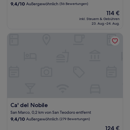
9.4
9,4/10
Außergewöhnlich
(56 Bewertungen)
von
Der
114 €
10,
Preis
Außergewöhnlich,
inkl. Steuern & Gebühren
beträgt
23. Aug.–24. Aug.
(56
114 €
Bewertungen)
Ca' del Nobile
Ca' del Nobile
Ca' del Nobile
San Marco, 0,2 km von San Teodoro entfernt
9.4
9,4/10
Außergewöhnlich
(279 Bewertungen)
von
Der
124 €
10,