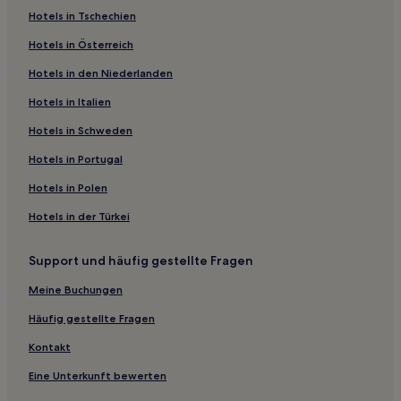
Hotels in Tschechien
Hotels nahe Campanile di San Giorgio
Hotels in Österreich
Hotels nahe Punta della Dogana
Hotels in den Niederlanden
Hotels nahe Mulino Stucky
Hotels nahe Rialto-Markt
Hotels in Italien
Hotels nahe Kirche Le Zitelle
Hotels in Schweden
Hotels nahe Kirche San Giacomo di Rialto
Hotels in Portugal
Hotels nahe Santa Maria dei Carmini
Hotels in Polen
Hotels nahe Il Gobbo
Hotels in der Türkei
Hotels nahe Teatro Rossini
Support und häufig gestellte Fragen
Hotels nahe Wind von Venedig
Hotels nahe Ca' Rezzonico
Meine Buchungen
Hotels nahe Ikona Galerie
Häufig gestellte Fragen
Hotels nahe Basilika der Heiligen Johannes und Paulus
Kontakt
Sant'elena: Hotels
Eine Unterkunft bewerten
Hotels nahe Kirche des Heiligen Franziskus von der