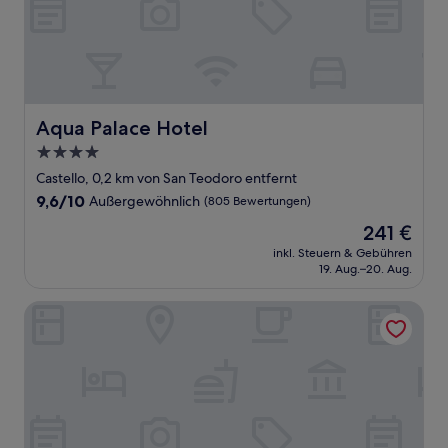
Aqua Palace Hotel
Aqua Palace Hotel
4.0-
Sterne-
Castello, 0,2 km von San Teodoro entfernt
Unterkunft
9.6
9,6/10
Außergewöhnlich
(805 Bewertungen)
von
Der
241 €
10,
Preis
Außergewöhnlich,
inkl. Steuern & Gebühren
beträgt
19. Aug.–20. Aug.
(805
241 €
Bewertungen)
Hotel al Piave