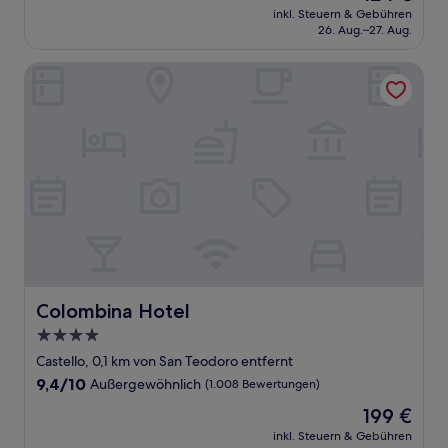
Preis
Außergewöhnlich,
inkl. Steuern & Gebühren
beträgt
26. Aug.–27. Aug.
(279
124 €
Bewertungen)
Colombina Hotel
Colombina Hotel
Colombina Hotel
4.0-
Sterne-
Castello, 0,1 km von San Teodoro entfernt
Unterkunft
9.4
9,4/10
Außergewöhnlich
(1.008 Bewertungen)
von
Der
199 €
10,
Preis
Außergewöhnlich,
inkl. Steuern & Gebühren