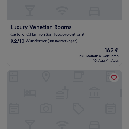
Luxury Venetian Rooms
Luxury Venetian Rooms
Castello, 0,1 km von San Teodoro entfernt
9.2
9,2/10
Wunderbar
(155 Bewertungen)
von
Der
162 €
10,
Preis
Wunderbar,
inkl. Steuern & Gebühren
beträgt
10. Aug.–11. Aug.
(155
162 €
Bewertungen)
All’Angelo Art Hotel