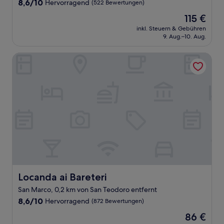
8.6
8,6/10
Hervorragend
(522 Bewertungen)
von
Der
115 €
10,
Preis
Hervorragend,
inkl. Steuern & Gebühren
beträgt
9. Aug.–10. Aug.
(522
115 €
Bewertungen)
Locanda ai Bareteri
Locanda ai Bareteri
Locanda ai Bareteri
San Marco, 0,2 km von San Teodoro entfernt
8.6
8,6/10
Hervorragend
(872 Bewertungen)
von
Der
86 €
10,