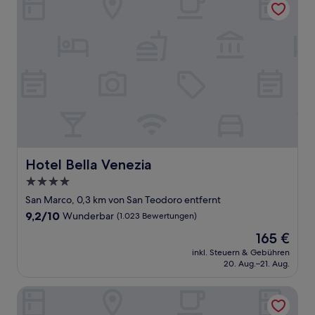
Hotel Bella Venezia
Hotel Bella Venezia
4.0-
Sterne-
San Marco, 0,3 km von San Teodoro entfernt
Unterkunft
9.2
9,2/10
Wunderbar
(1.023 Bewertungen)
von
Der
165 €
10,
Preis
Wunderbar,
inkl. Steuern & Gebühren
beträgt
20. Aug.–21. Aug.
(1.023
165 €
Bewertungen)
San Marco Suite 755