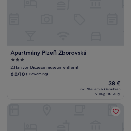
Apartmány Plzeň Zborovská
Apartmány Plzeň Zborovská
3.0-
Sterne-
2,1 km von Diözesanmuseum entfernt
Unterkunft
6.0
6,0/10
(1 Bewertung)
von
Der
38 €
10,
Preis
(1
inkl. Steuern & Gebühren
beträgt
9. Aug.–10. Aug.
Bewertung)
38 €
Apartmany a Hostel Plzen Rolnicke namesti