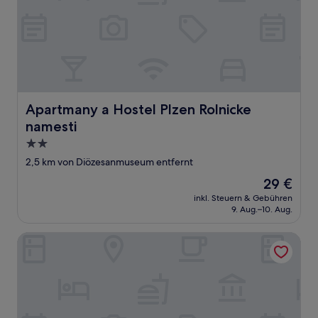
Apartmany a Hostel Plzen Rolnicke namesti
Apartmany a Hostel Plzen Rolnicke
namesti
2.0-
Sterne-
2,5 km von Diözesanmuseum entfernt
Unterkunft
Der
29 €
Preis
inkl. Steuern & Gebühren
beträgt
9. Aug.–10. Aug.
29 €
Wellness Hotel Republika 24