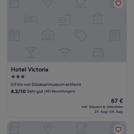
Hotel Victoria
Hotel Victoria
3.0-
Sterne-
0,9 km von Diözesanmuseum entfernt
Unterkunft
8.2
8,2/10
Sehr gut
(451 Bewertungen)
von
Der
87 €
10,
Preis
Sehr
inkl. Steuern & Gebühren
beträgt
23. Aug.–24. Aug.
gut,
87 €
(451
Bewertungen)
Hotel Roudna