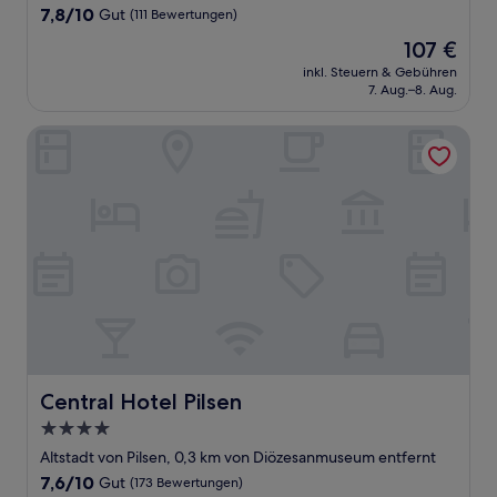
Unterkunft
7.8
7,8/10
Gut
(111 Bewertungen)
von
Der
107 €
10,
Preis
Gut,
inkl. Steuern & Gebühren
beträgt
7. Aug.–8. Aug.
(111
107 €
Bewertungen)
Central Hotel Pilsen
Central Hotel Pilsen
Central Hotel Pilsen
4.0-
Sterne-
Altstadt von Pilsen, 0,3 km von Diözesanmuseum entfernt
Unterkunft
7.6
7,6/10
Gut
(173 Bewertungen)