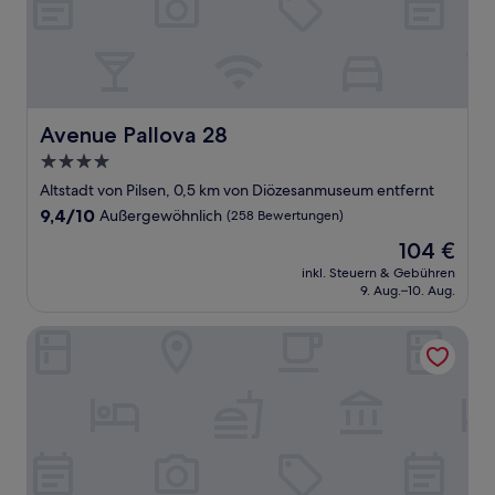
Avenue Pallova 28
Avenue Pallova 28
4.0-
Sterne-
Altstadt von Pilsen, 0,5 km von Diözesanmuseum entfernt
Unterkunft
9.4
9,4/10
Außergewöhnlich
(258 Bewertungen)
von
Der
104 €
10,
Preis
Außergewöhnlich,
inkl. Steuern & Gebühren
beträgt
9. Aug.–10. Aug.
(258
104 €
Bewertungen)
Courtyard By Marriott Pilsen