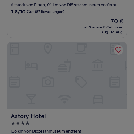
Sterne-
Altstadt von Pilsen, 0,1 km von Diözesanmuseum entfernt
Unterkunft
7.8
7,8/10
Gut
(87 Bewertungen)
von
Der
70 €
10,
Preis
Gut,
inkl. Steuern & Gebühren
beträgt
11. Aug.–12. Aug.
(87
70 €
Bewertungen)
Astory Hotel
Astory Hotel
Astory Hotel
4.0-
Sterne-
0,6 km von Diözesanmuseum entfernt