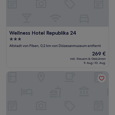
Wellness Hotel Republika 24
Wellness Hotel Republika 24
3.0-
Sterne-
Altstadt von Pilsen, 0,2 km von Diözesanmuseum entfernt
Unterkunft
Der
269 €
Preis
inkl. Steuern & Gebühren
beträgt
9. Aug.–10. Aug.
269 €
PRIMAVERA Hotel & Congress centre