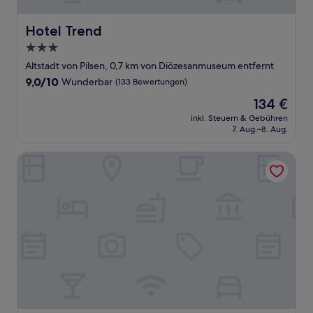
Hotel Trend
Hotel Trend
3.0-
Sterne-
Altstadt von Pilsen, 0,7 km von Diözesanmuseum entfernt
Unterkunft
9.0
9,0/10
Wunderbar
(133 Bewertungen)
von
Der
134 €
10,
Preis
Wunderbar,
inkl. Steuern & Gebühren
beträgt
7. Aug.–8. Aug.
(133
134 €
Bewertungen)
Apartsee Wellness Plzeň