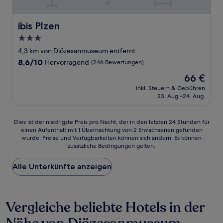
ibis Plzen
ibis Plzen
3.0-
Sterne-
4,3 km von Diözesanmuseum entfernt
Unterkunft
8.6
8,6/10
Hervorragend
(246 Bewertungen)
von
Der
66 €
10,
Preis
Hervorragend,
inkl. Steuern & Gebühren
beträgt
23. Aug.–24. Aug.
(246
66 €
Bewertungen)
Dies
Dies ist der niedrigste Preis pro Nacht, der in den letzten 24 Stunden für
einen Aufenthalt mit 1 Übernachtung von 2 Erwachsenen gefunden
ist
wurde. Preise und Verfügbarkeiten können sich ändern. Es können
der
zusätzliche Bedingungen gelten.
niedrigste
Preis
Alle Unterkünfte anzeigen
pro
Nacht,
der
in
Vergleiche beliebte Hotels in der
den
letzten
24 Stunden