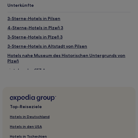
Unterkünfte
3-Sterne-Hotels in Pilsen
4-Sterne-Hotels in Plzeň 3
3-Sterne-Hotels in Plzeň 3
3-Sterne-Hotels in Altstadt von Pilsen
Hotels nahe Museum des Historischen Untergrunds von
Plzeň
Hotels nahe CEZ Arena
Hotels nahe Große Synagoge
Hotels nahe Lochotín Park
Hotels nahe Patton-Denkmal Pilsen
Top-Reiseziele
Hotels nahe Unterirdisches Plzeň
Hotels nahe Renaissance-Rathaus
Hotels in Deutschland
Hotels nahe Perner-Haus
Hotels in den USA
Hotels nahe Haus Nr. 83 in der Prager Straße
Hotels in Tschechien