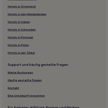
Hotels nahe Brauereimuseum
Hotels in Österreich
Hotels nahe Škoda Museum Pilsen
Hotels in den Niederlanden
Hotels nahe St.-Bartholomäus-Kirche
Hotels in Italien
Božkov Hotels
Hotels in Schweden
Hotels nahe Puppenmuseum
Hotels in Portugal
Hotels nahe Altes Rathaus
Hotels in Polen
Okres Plzeň-město: Hotels
Hotels in der Türkei
Hotels nahe Haus U Salzmannu
Hotels nahe Platz der Republik
Support und häufig gestellte Fragen
Hotels nahe Museum von Westböhmen
Meine Buchungen
Hotels nahe Josef Kajetan Tyl Theater
Häufig gestellte Fragen
Hotels nahe Pilsner Urquell Brauerei
Kontakt
Hotels nahe Bahnhof Plzen hlavní nádraží
Eine Unterkunft bewerten
Hotels nahe Westböhmisches Museum
Hotels nahe Stadtpalast zur Goldenen Sonne
Für Anbieter, Affliliate-Partner und Medien