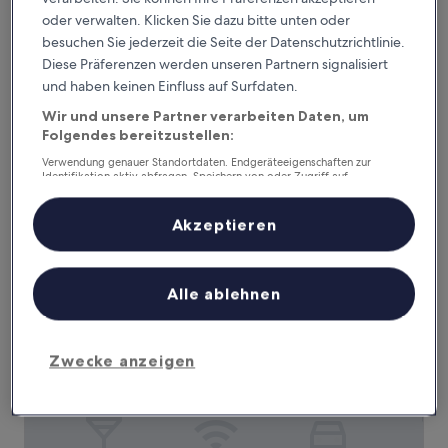
oder verwalten. Klicken Sie dazu bitte unten oder
besuchen Sie jederzeit die Seite der Datenschutzrichtlinie.
Diese Präferenzen werden unseren Partnern signalisiert
Boutique Hotel Rango
Boutique Hotel Rango
und haben keinen Einfluss auf Surfdaten.
4.0-
Sterne-
Wir und unsere Partner verarbeiten Daten, um
Altstadt von Pilsen, 0,3 km von Diözesanmuseum entfernt
Folgendes bereitzustellen:
Unterkunft
9.0
9,0/10
Wunderbar
(113 Bewertungen)
von
Verwendung genauer Standortdaten. Endgeräteeigenschaften zur
Der
123 €
10,
Identifikation aktiv abfragen. Speichern von oder Zugriff auf
Preis
Informationen auf einem Endgerät. Personalisierte Werbung und
Wunderbar,
inkl. Steuern & Gebühren
Inhalte, Messung von Werbeleistung und der Performance von Inhalten,
beträgt
9. Aug.–10. Aug.
(113
Zielgruppenforschung sowie Entwicklung und Verbesserung von
Akzeptieren
123 €
Bewertungen)
Angeboten.
Hotel Trend
Liste der Partner (Lieferanten)
Alle ablehnen
Zwecke anzeigen