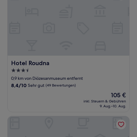
Hotel Roudna
Hotel Roudna
3.5-
Sterne-
0,9 km von Diözesanmuseum entfernt
Unterkunft
8.4
8,4/10
Sehr gut
(49 Bewertungen)
von
Der
105 €
10,
Preis
Sehr
inkl. Steuern & Gebühren
beträgt
9. Aug.–10. Aug.
gut,
105 €
(49
Bewertungen)
Apartmány Plzeň Zborovská