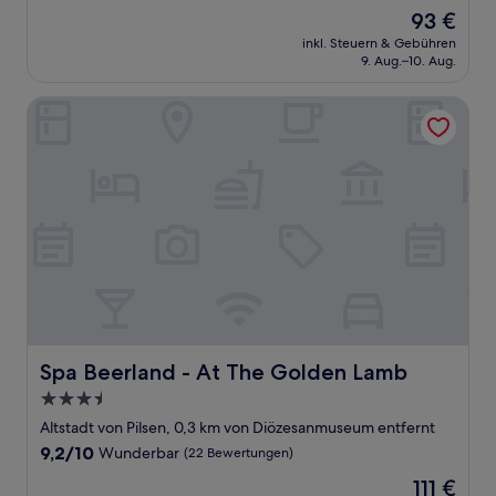
von
Der
93 €
10,
Preis
Gut,
inkl. Steuern & Gebühren
beträgt
9. Aug.–10. Aug.
(173
93 €
Bewertungen)
Spa Beerland - At The Golden Lamb
Spa Beerland - At The Golden Lamb
Spa Beerland - At The Golden Lamb
3.5-
Sterne-
Altstadt von Pilsen, 0,3 km von Diözesanmuseum entfernt
Unterkunft
9.2
9,2/10
Wunderbar
(22 Bewertungen)
von
Der
111 €
10,