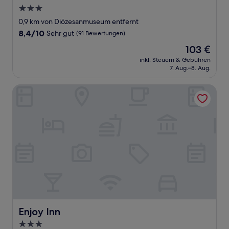
3.0-
Sterne-
0,9 km von Diözesanmuseum entfernt
Unterkunft
8.4
8,4/10
Sehr gut
(91 Bewertungen)
von
Der
103 €
10,
Preis
Sehr
inkl. Steuern & Gebühren
beträgt
7. Aug.–8. Aug.
gut,
103 €
(91
Bewertungen)
Enjoy Inn
Enjoy Inn
Enjoy Inn
3.0-