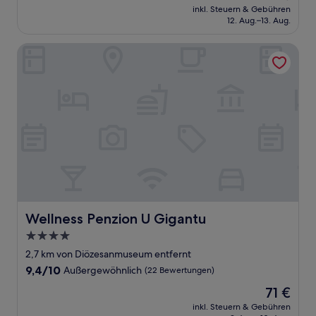
Preis
Wunderbar,
inkl. Steuern & Gebühren
beträgt
12. Aug.–13. Aug.
(22
111 €
Bewertungen)
Wellness Penzion U Gigantu
Wellness Penzion U Gigantu
Wellness Penzion U Gigantu
4.0-
Sterne-
2,7 km von Diözesanmuseum entfernt
Unterkunft
9.4
9,4/10
Außergewöhnlich
(22 Bewertungen)
von
Der
71 €
10,
Preis
Außergewöhnlich,
inkl. Steuern & Gebühren
beträgt