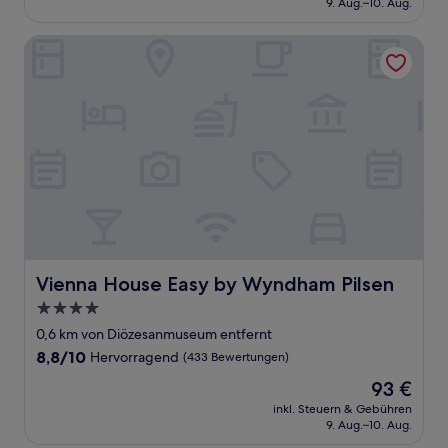
9. Aug.–10. Aug.
(22
71 €
Bewertungen)
Vienna House Easy by Wyndham Pilsen
Vienna House Easy by Wyndham Pilsen
Vienna House Easy by Wyndham Pilsen
4.0-
Sterne-
0,6 km von Diözesanmuseum entfernt
Unterkunft
8.8
8,8/10
Hervorragend
(433 Bewertungen)
von
Der
93 €
10,
Preis
Hervorragend,
inkl. Steuern & Gebühren
beträgt
9. Aug.–10. Aug.
(433
93 €
Bewertungen)