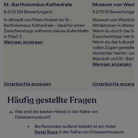
St.-Bartholomäus-Kathedrale
Museum von West
8.6/10 (54 Bewertungen)
9.2/10 (5 Bewertungen)
In Altstadt von Pilsen findest du St.-
Museum von Westböhmen
Bartholomäus-Kathedrale – ideal für einen
Attraktionen in Altstadt 
Zwischenstopp während deines Aufenthalts
Wenn du durch die Gegen
in Plzeň 3.
Zwischenstopp hier be
Weniger anzeigen
Wenn du das kulturelle 
vollen Zügen genießen 
Abstecher hierhin: Locho
Republik und St.-Barth
Weniger anzeigen
Unterkünfte anzeigen
Unterkünfte anzeige
Häufig gestellte Fragen
Was sind die besten Hotels in der Nähe von
Diözesanmuseum?
Bei Reisenden äußerst beliebt ist ein Hotel
Hotel Rous
in der Nähe von Diözesanmuseum.