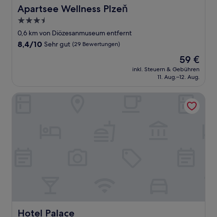
Apartsee Wellness Plzeň
Apartsee Wellness Plzeň
3.5-
Sterne-
0,6 km von Diözesanmuseum entfernt
Unterkunft
8.4
8,4/10
Sehr gut
(29 Bewertungen)
von
Der
59 €
10,
Preis
Sehr
inkl. Steuern & Gebühren
beträgt
11. Aug.–12. Aug.
gut,
59 €
(29
Bewertungen)
Hotel Palace
Hotel Palace
Hotel Palace