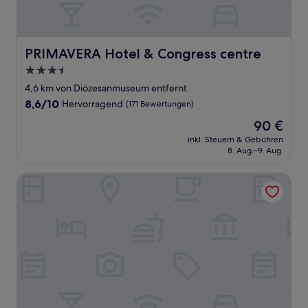
PRIMAVERA Hotel & Congress centre
PRIMAVERA Hotel & Congress centre
3.5-
Sterne-
4,6 km von Diözesanmuseum entfernt
Unterkunft
8.6
8,6/10
Hervorragend
(171 Bewertungen)
von
Der
90 €
10,
Preis
Hervorragend,
inkl. Steuern & Gebühren
beträgt
8. Aug.–9. Aug.
(171
90 €
Bewertungen)
ibis Plzen