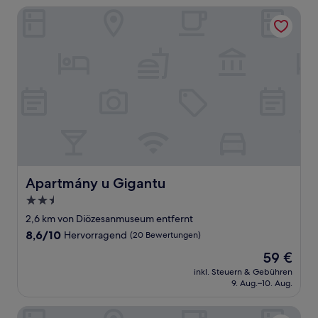
Apartmány u Gigantu
Apartmány u Gigantu
Apartmány u Gigantu
2.5-
Sterne-
2,6 km von Diözesanmuseum entfernt
Unterkunft
8.6
8,6/10
Hervorragend
(20 Bewertungen)
von
Der
59 €
10,
Preis
Hervorragend,
inkl. Steuern & Gebühren
beträgt
9. Aug.–10. Aug.
(20
59 €
Bewertungen)
Hotel Victoria