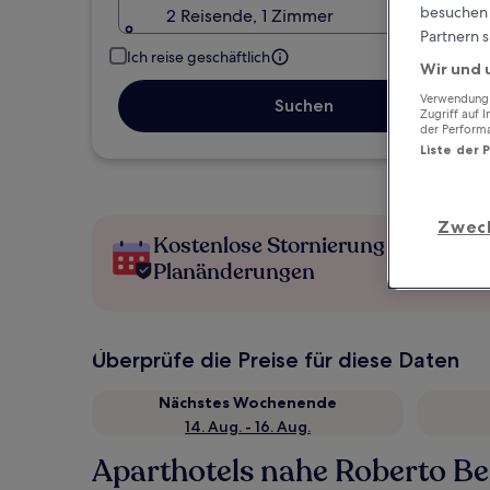
besuchen S
2 Reisende, 1 Zimmer
Partnern s
Ich reise geschäftlich
Wir und 
Verwendung g
Suchen
Zugriff auf 
der Perform
Liste der 
Zwec
Kostenlose Stornierung bei
Planänderungen
Überprüfe die Preise für diese Daten
Nächstes Wochenende
14. Aug. - 16. Aug.
Aparthotels nahe Roberto B