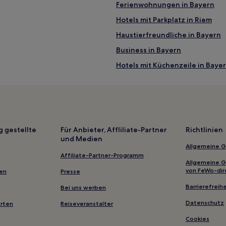
Ferienwohnungen in Bayern
vom Zentrum von Aschheim entfernt
Hotels mit Parkplatz in Riem
Haustierfreundliche in Bayern
Business in Bayern
Hotels mit Küchenzeile in Baye
Hotels mit inbegriffenem Frühs
Familien nahe Roberto Beach
Luxus nahe Roberto Beach
Hotels mit Parkplatz in Neuperl
g gestellte
Für Anbieter, Affliliate-Partner
Richtlinien
und Medien
Hotels mit Parkplatz in Perlach
Allgemeine 
Lgbtqia-Freundliche nahe Leop
Affiliate-Partner-Programm
Allgemeine 
Boutique- nahe Leopoldstraße
von FeWo-dir
gen
Presse
Familien in Feldkirchen
Barrierefreihe
Bei uns werben
Hotels mit Parkplatz in Schwab
Datenschutz
erten
Reiseveranstalter
Familien in Berg am Laim
Cookies