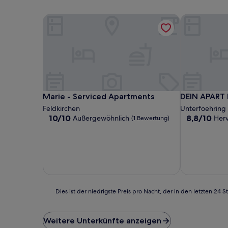
Marie - Serviced Apartments
DEIN APART
Marie - Serviced Apartments
DEIN APART
Marie - Serviced Apartments
DEIN APART
Feldkirchen
Unterfoehring
10.0
8.8
10/10
8,8/10
Außergewöhnlich
Her
(1 Bewertung)
von
von
10,
10,
Außergewöhnlich,
Hervorragen
(1
(299
Bewertung)
Bewertunge
Dies
Dies ist der niedrigste Preis pro Nacht, der in den letzten 
ist
der
niedrigste
Weitere Unterkünfte anzeigen
Preis