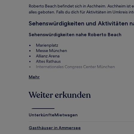
zusätzliche
Bedingungen
Roberto Beach befindet sich in Aschheim. Aschheim ist ein
gelten.
alles geboten. Falls du dich für Aktivitäten im Umkreis i
Sehenswürdigkeiten und Aktivitäten 
Sehenswürdigkeiten nahe Roberto Beach
Marienplatz
Messe München
Allianz Arena
Altes Rathaus
Internationales Congress Center München
Aktivitäten nahe Roberto Beach
Mehr
BMW Welt
Theresienwiese
Weiter erkunden
Galopprennbahn München Riem
Einkaufszentrum Riem Arcaden
Einkaufszentrum Parsdorf City
Unterkünfte
Mietwagen
Roberto Beach: Anreise
Gasthäuser in Ammersee
Flüge nach Aschheim