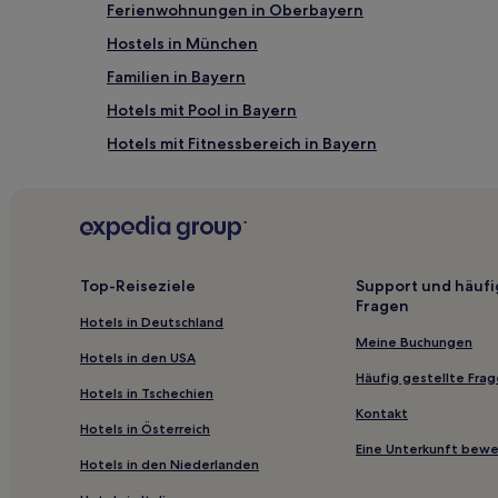
Ferienwohnungen in Oberbayern
Flughafen Franz Josef Strauß Intl. (MUC), 20,9 km 
Hostels in München
Familien in Bayern
Hotels mit Pool in Bayern
Hotels mit Fitnessbereich in Bayern
Hotels mit Wellnessbereich in Bayern
Hotels mit Parkplatz in Bayern
Günstige nahe Roberto Beach
Haustierfreundliche nahe Roberto Beach
Top-Reiseziele
Support und häufi
Fragen
Haustierfreundliche in Neuperlach
Hotels in Deutschland
Familien nahe Leopoldstraße
Meine Buchungen
Hotels in den USA
Hotels mit Wellnessbereich nahe Leopoldstraße
Häufig gestellte Fra
Hotels in Tschechien
Haustierfreundliche in Feldkirchen
Kontakt
Hotels in Österreich
Haustierfreundliche in Dornach
Eine Unterkunft bew
Hotels in den Niederlanden
Hotels mit Fitnessbereich in Berg am Laim