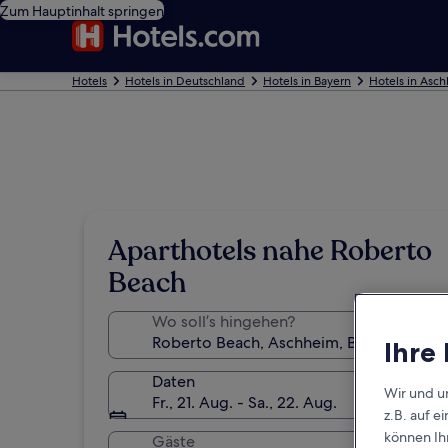
Zum Hauptinhalt springen
Hotels
Hotels in Deutschland
Hotels in Bayern
Hotels in Asc
Aparthotels nahe Roberto
Beach
Wo soll’s hingehen?
Ihre
Daten
Wir und u
Fr., 21. Aug. - Sa., 22. Aug.
z.B. auf 
können Ihr
Gäste