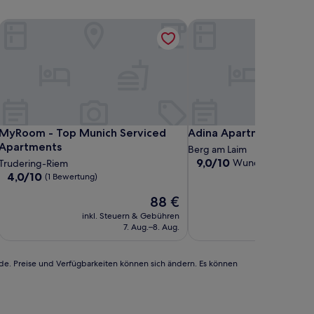
MyRoom - Top Munich Serviced Apartments
Adina Apartment Hotel 
MyRoom - Top Munich Serviced Apartments
Adina Apartment Hotel 
MyRoom - Top Munich Serviced
Adina Apartment Hotel
Apartments
Berg am Laim
9.0
9,0/10
Wunderbar
Trudering-Riem
(649 B
von
4.0
4,0/10
(1 Bewertung)
10,
von
Der
Wunderbar,
88 €
10,
Preis
(649
(1
inkl. Steuern & Gebühren
inkl. Steu
beträgt
Bewertungen)
Bewertung)
7. Aug.–8. Aug.
9
88 €
rde. Preise und Verfügbarkeiten können sich ändern. Es können