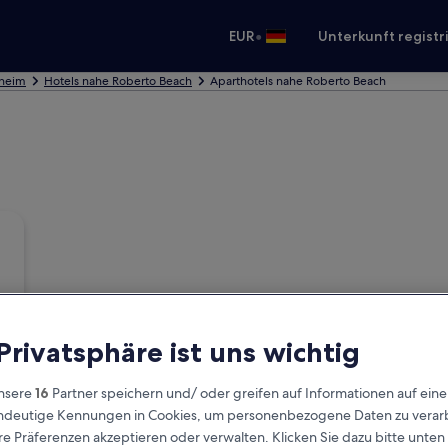
•
EUR
Unterkunft registr
hheim
Hotels nahe Roberto Beach
Aparthotels nahe Roberto Beach
 Privatsphäre ist uns wichtig
nsere
16
Partner speichern und/ oder greifen auf Informationen auf ein
eindeutige Kennungen in Cookies, um personenbezogene Daten zu verarb
e Präferenzen akzeptieren oder verwalten. Klicken Sie dazu bitte unten