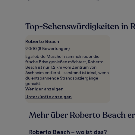
pro
Nacht,
der
in
Top-Sehenswürdigkeiten in 
den
letzten
24 Stunden
Roberto Beach
für
9.0/10 (8 Bewertungen)
einen
Aufenthalt
Egal ob du Muscheln sammeln oder die
mit
frische Brise genießen möchtest, Roberto
1 Übernachtung
Beach ist nur 1,2 km vom Zentrum von
von
Aschheim entfernt. Isarstrand ist ideal, wenn
2 Erwachsenen
du entspannende Strandspaziergänge
gefunden
genießt.
wurde.
Weniger anzeigen
Preise
Unterkünfte anzeigen
und
Verfügbarkeiten
können
Mehr über Roberto Beach e
sich
ändern.
Es
können
Roberto Beach – wo ist das?