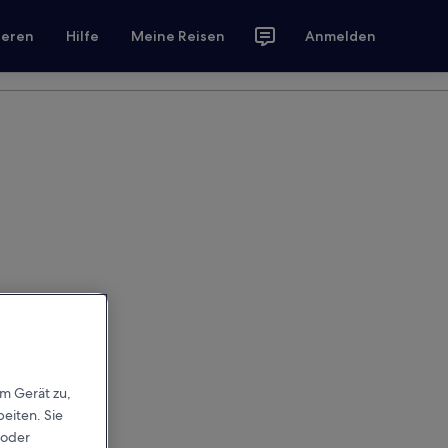
ieren
Hilfe
Meine Reisen
Anmelden
em Gerät zu,
eiten. Sie
 oder