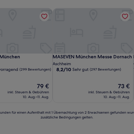
 München
MASEVEN München Messe Dornach
 München
MASEVEN München Messe Dornach
 München
MASEVEN München Messe Dornach
Aschheim
8.2
8,2/10
vorragend
Sehr gut
(299 Bewertungen)
(297 Bewertungen)
von
10,
d,
Der
Sehr
Der
79 €
73 €
Preis
gut,
Preis
inkl. Steuern & Gebühren
inkl. Steuern & Gebühren
n)
beträgt
(297
beträgt
10. Aug.–11. Aug.
10. Aug.–11. Aug.
79 €
Bewertungen)
73 €
24 Stunden für einen Aufenthalt mit 1 Übernachtung von 2 Erwachsenen gefunden wu
zusätzliche Bedingungen gelten.