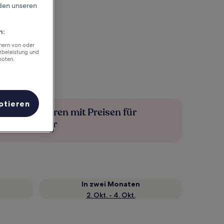
rden unseren
n:
chern von oder
rbeleistung und
boten.
ptieren
Mehr sparen mit Preisen für
Mitglieder
In zwei Monaten
2. Okt. - 4. Okt.