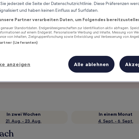
ie jederzeit die Seite der Datenschutzrichtlinie. Diese Präferenzen we
ignalisiert und haben keinen Einfluss auf Surfdaten.
unsere Partner verarbeiten Daten, um Folgendes bereitzustelle
enauer Standortdaten. Endgeräteeigenschaften zur Identifikation aktiv abfragen. Spei
Informationen auf einem Endgerät. Personalisierte Werbung und Inhalte, Messung von We
ance von Inhalten, Zielgruppenforschung sowie Entwicklung und Verbesserung von Ange
Partner (Lieferanten)
ke anzeigen
Alle ablehnen
Akze
Verdiene Prämien für jede
wahrgenommene Übernachtung
In zwei Wochen
In einem Monat
21. Aug. - 23. Aug.
4. Sept. - 6. Sept.
each