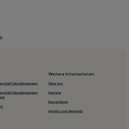
rn
tück in Bayern
ach
Weitere Informationen
Geschäftsbedingungen
Über uns
oldstraße
Geschäftsbedingungen
Karriere
ekt
Reiseführer
it
Hotels.com Rewards
ing-West