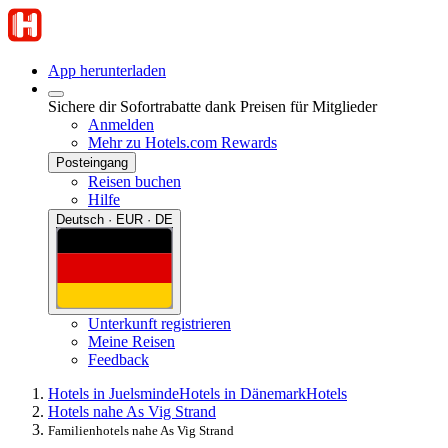
App herunterladen
Sichere dir Sofortrabatte dank Preisen für Mitglieder
Anmelden
Mehr zu Hotels.com Rewards
Posteingang
Reisen buchen
Hilfe
Deutsch · EUR · DE
Unterkunft registrieren
Meine Reisen
Feedback
Hotels in Juelsminde
Hotels in Dänemark
Hotels
Hotels nahe As Vig Strand
Familienhotels nahe As Vig Strand