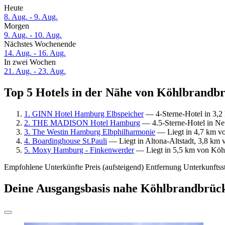
Heute
8. Aug. - 9. Aug.
Morgen
9. Aug. - 10. Aug.
Nächstes Wochenende
14. Aug. - 16. Aug.
In zwei Wochen
21. Aug. - 23. Aug.
Top 5 Hotels in der Nähe von Köhlbrandbr
1. GINN Hotel Hamburg Elbspeicher
— 4-Sterne-Hotel in 3,2
2. THE MADISON Hotel Hamburg
— 4.5-Sterne-Hotel in Ne
3. The Westin Hamburg Elbphilharmonie
— Liegt in 4,7 km vo
4. Boardinghouse St.Pauli
— Liegt in Altona-Altstadt, 3,8 km
5. Moxy Hamburg - Finkenwerder
— Liegt in 5,5 km von Köhl
Empfohlene Unterkünfte
Preis (aufsteigend)
Entfernung
Unterkunftss
Deine Ausgangsbasis nahe Köhlbrandbrüc