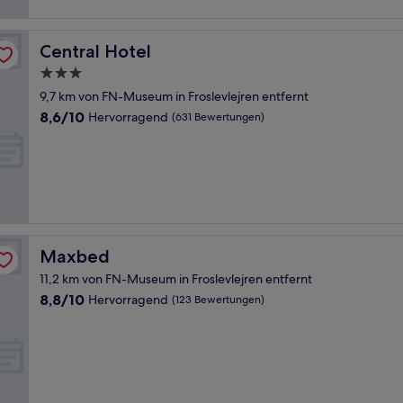
Central Hotel
Central Hotel
3.0-
Sterne-
9,7 km von FN-Museum in Froslevlejren entfernt
Unterkunft
8.6
8,6/10
Hervorragend
(631 Bewertungen)
von
10,
Hervorragend,
(631
Bewertungen)
Maxbed
Maxbed
11,2 km von FN-Museum in Froslevlejren entfernt
8.8
8,8/10
Hervorragend
(123 Bewertungen)
von
10,
Hervorragend,
(123
Bewertungen)