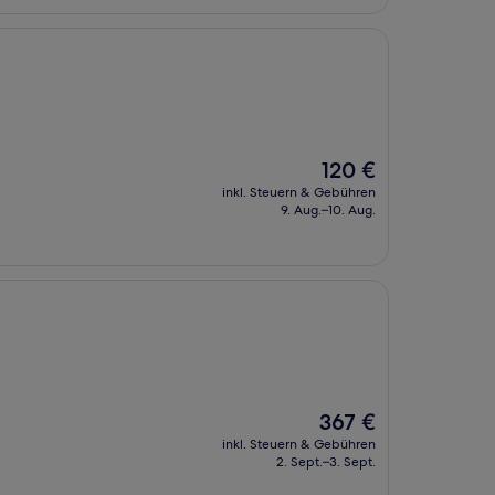
Der
120 €
Preis
inkl. Steuern & Gebühren
beträgt
9. Aug.–10. Aug.
120 €
Der
367 €
Preis
inkl. Steuern & Gebühren
beträgt
2. Sept.–3. Sept.
367 €