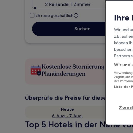
2 Reisende, 1 Zimmer
Ihre
Ich reise geschäftlich
Suchen
Wir und u
z.B. auf 
können Ihr
besuchen S
Partnern s
Wir und 
Kostenlose Stornierung bei
Planänderungen
Verwendung g
Zugriff auf 
der Perform
Liste der 
Überprüfe die Preise für diese Daten
Zwec
Heute
6. Aug. - 7. Aug.
Top 5 Hotels in der Nähe vo