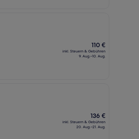
Der
110 €
Preis
inkl. Steuern & Gebühren
beträgt
9. Aug.–10. Aug.
110 €
Der
136 €
Preis
inkl. Steuern & Gebühren
beträgt
20. Aug.–21. Aug.
136 €