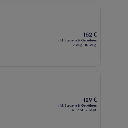
Der
162 €
Preis
inkl. Steuern & Gebühren
beträgt
9. Aug.–10. Aug.
162 €
Der
129 €
Preis
inkl. Steuern & Gebühren
beträgt
6. Sept.–7. Sept.
129 €