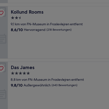
Kollund Rooms
Kollund Rooms
2.5-
Sterne-
9,1 km von FN-Museum in Froslevlejren entfernt
Unterkunft
8.6
8,6/10
Hervorragend
(218 Bewertungen)
von
10,
Hervorragend,
(218
Bewertungen)
Das James
Das James
5.0-
Sterne-
8,8 km von FN-Museum in Froslevlejren entfernt
Unterkunft
9.8
9,8/10
Außergewöhnlich
(643 Bewertungen)
von
10,
Außergewöhnlich,
(643
Bewertungen)