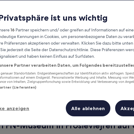
 Privatsphäre ist uns wichtig
nsere
16
Partner speichern und/ oder greifen auf Informationen auf ein
eindeutige Kennungen in Cookies, um personenbezogene Daten zu verarb
e Präferenzen akzeptieren oder verwalten. Klicken Sie dazu bitte unten
ie jederzeit die Seite der Datenschutzrichtlinie. Diese Präferenzen we
ignalisiert und haben keinen Einfluss auf Surfdaten.
unsere Partner verarbeiten Daten, um Folgendes bereitzustelle
Verdiene Prämien für jede
wahrgenommene Übernachtung
enauer Standortdaten. Endgeräteeigenschaften zur Identifikation aktiv abfragen. Spei
Informationen auf einem Endgerät. Personalisierte Werbung und Inhalte, Messung von We
ance von Inhalten, Zielgruppenforschung sowie Entwicklung und Verbesserung von Ange
Partner (Lieferanten)
ke anzeigen
Alle ablehnen
Akze
Morgen
Dieses Wochenende
7. Aug. - 8. Aug.
7. Aug. - 9. Aug.
n FN-Museum in Froslevlejren auf 