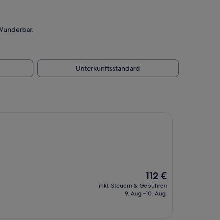
 Wunderbar.
Unterkunftsstandard
Der
112 €
Preis
inkl. Steuern & Gebühren
beträgt
9. Aug.–10. Aug.
112 €