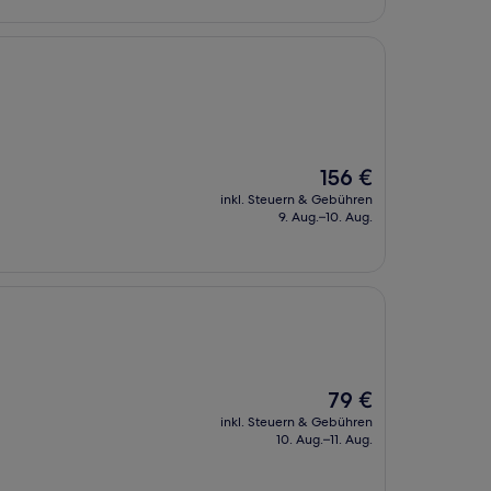
Der
156 €
Preis
inkl. Steuern & Gebühren
beträgt
9. Aug.–10. Aug.
156 €
Der
79 €
Preis
inkl. Steuern & Gebühren
beträgt
10. Aug.–11. Aug.
79 €