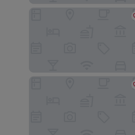
Kollund Rooms
Das James