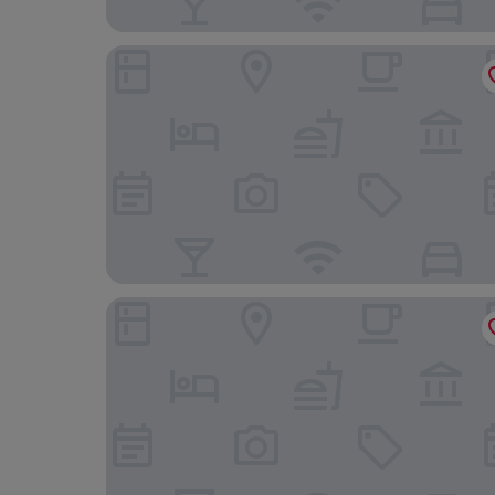
Limehome Flensburg Holm
Hotel Seeblick am Sankelmarker See