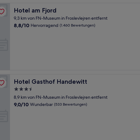
Hotel am Fjord
Hotel am Fjord
9,3 km von FN-Museum in Froslevlejren entfernt
8.8
8,8/10
Hervorragend
(1.460 Bewertungen)
von
10,
Hervorragend,
(1.460
Bewertungen)
Hotel Gasthof Handewitt
Hotel Gasthof Handewitt
3.5-
Sterne-
8,9 km von FN-Museum in Froslevlejren entfernt
Unterkunft
9.0
9,0/10
Wunderbar
(533 Bewertungen)
von
10,
Wunderbar,
(533
Bewertungen)