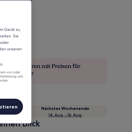
em Gerät zu,
eiten. Sie
 oder
rden unseren
n:
Mehr sparen mit Preisen für
Mitglieder
chern von oder
rbeleistung und
boten.
ptieren
Nächstes Wochenende
14. Aug. - 16. Aug.
einen Blick