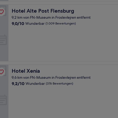
Hotel Alte Post Flensburg
Hotel Alte Post Flensburg
9,2 km von FN-Museum in Froslevlejren entfernt
9.0
9,0/10
Wunderbar
(1.009 Bewertungen)
von
10,
Wunderbar,
(1.009
Bewertungen)
Hotel Xenia
Hotel Xenia
9,6 km von FN-Museum in Froslevlejren entfernt
9.2
9,2/10
Wunderbar
(376 Bewertungen)
von
10,
Wunderbar,
(376
Bewertungen)