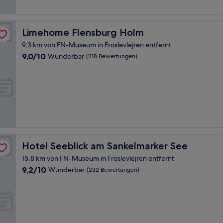
Limehome Flensburg Holm
Limehome Flensburg Holm
9,3 km von FN-Museum in Froslevlejren entfernt
9.0
9,0/10
Wunderbar
(218 Bewertungen)
von
10,
Wunderbar,
(218
Bewertungen)
Hotel Seeblick am Sankelmarker See
Hotel Seeblick am Sankelmarker See
15,8 km von FN-Museum in Froslevlejren entfernt
9.2
9,2/10
Wunderbar
(232 Bewertungen)
von
10,
Wunderbar,
(232
Bewertungen)