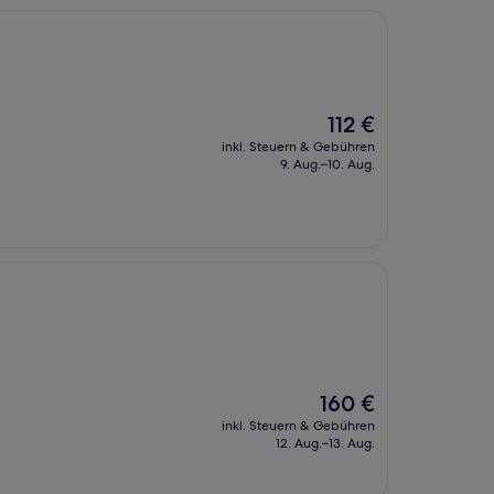
Der
112 €
Preis
inkl. Steuern & Gebühren
beträgt
9. Aug.–10. Aug.
112 €
Der
160 €
Preis
inkl. Steuern & Gebühren
beträgt
12. Aug.–13. Aug.
160 €