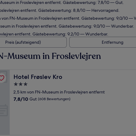
useum in Froslevlejren entfernt. Gästebewertung: 7,8/10 — Gut.
oslevlejren entfernt. Gästebewertung: 8,8/10 — Hervorragend.
m von FN-Museum in Froslevlejren entfernt. Gästebewertung: 9,0/10 —
seum in Froslevlejren entfernt. Gästebewertung: 9,0/10 — Wunderbar.
evlejren entfernt. Gästebewertung: 9,2/10 — Wunderbar.
Preis (aufsteigend)
Entfernung
N-Museum in Froslevlejren
Hotel Frøslev Kro
Hotel Frøslev Kro
3.0-
Sterne-
2,5 km von FN-Museum in Froslevlejren entfernt
Unterkunft
7.8
7,8/10
Gut
(608 Bewertungen)
von
10,
Gut,
(608
Bewertungen)