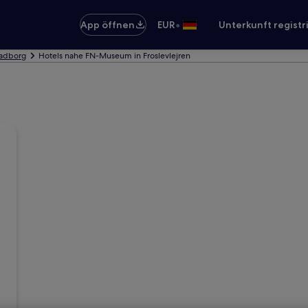
•
App öffnen
EUR
Unterkunft registr
Padborg
Hotels nahe FN-Museum in Froslevlejren