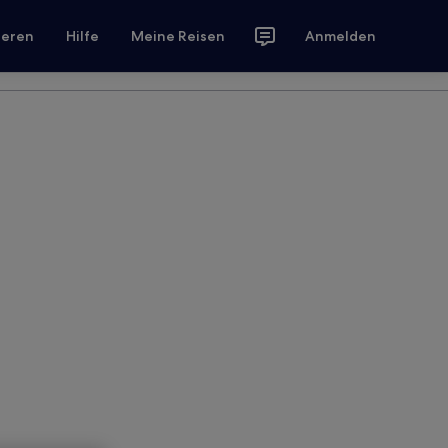
ieren
Hilfe
Meine Reisen
Anmelden