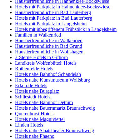
Haustierfreundliche in Hahnenklee-Bockswiese
Hotels mit Parkplatz in Hahnenklee-Bockswiese
Haustierfreundliche in Bad Lauterberg
Hotels mit Parkplatz in Bad Lauterberg
Hotels mit Parkplatz in Langelsheim
Hotels mit inbegriffenem Frühstück in Langelsheim
Familien in Walkenried
Haustierfreundliche in Walkenried
Haustierfreundliche in Bad Grund
Haustierfreundliche in Wolfshagen
3-Sterne-Hotels in Gifhorn
Landkreis Wolfenbüttel: Hotels
Rothenfelde Hotels
Hotels nahe Bahnhof Schandelah
Hotels nahe Kunstmuseum Wolfsburg
Erkerode Hotels
Hotels nahe Burgplatz
Schliestedt Hotels
Hotels nahe Bahnhof Dettum
Hotels nahe Bauernmarkt Braunschweig
Querenhorst Hotels
Hotels nahe Magniviertel
Linden Hotels
Hotels nahe Staatstheater Braunschweig
Hotels nahe Phaeno