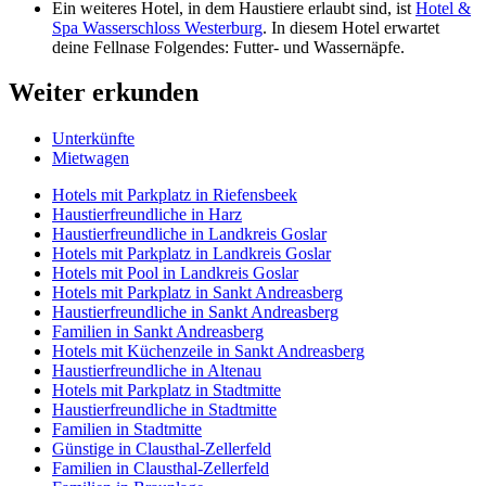
Ein weiteres Hotel, in dem Haustiere erlaubt sind, ist
Hotel &
Spa Wasserschloss Westerburg
. In diesem Hotel erwartet
deine Fellnase Folgendes: Futter- und Wassernäpfe.
Weiter erkunden
Unterkünfte
Mietwagen
Hotels mit Parkplatz in Riefensbeek
Haustierfreundliche in Harz
Haustierfreundliche in Landkreis Goslar
Hotels mit Parkplatz in Landkreis Goslar
Hotels mit Pool in Landkreis Goslar
Hotels mit Parkplatz in Sankt Andreasberg
Haustierfreundliche in Sankt Andreasberg
Familien in Sankt Andreasberg
Hotels mit Küchenzeile in Sankt Andreasberg
Haustierfreundliche in Altenau
Hotels mit Parkplatz in Stadtmitte
Haustierfreundliche in Stadtmitte
Familien in Stadtmitte
Günstige in Clausthal-Zellerfeld
Familien in Clausthal-Zellerfeld