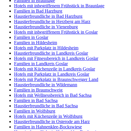
Familien in Braunlage
Hotels mit inbegriffenem Frühstück in Braunlage
Familien in Bad Harzburg
Haustierfreundliche in Bad Harzburg
Haustierfreundliche in Herzberg am Harz
Haustierfreundliche in Vienenburg
Hotels mit inbegriffenem Frühstück in Goslar
Familien in Goslar
Familien in Hildesheim
Hotels mit Parkplatz in Hildesheim
Haustierfreundliche in Landkreis Goslar
Hotels mit Fitnessbereich in Landkreis Goslar
Familien in Landkreis Goslar
Hotels mit Küchenzeile in Landkreis Goslar
Hotels mit Parkplatz in Landkreis Goslar
Hotels mit Parkplatz in Braunschweiger Land
Haustierfreundliche in Wildemann
Familien in Braunschweig
Hotels mit Wellnessbereich in Bad Sachsa
Familien in Bad Sachsa
Haustierfreundliche in Bad Sachsa
Familien in Wolfsburg
Hotels mit Küchenzeile in Wolfsburg
Haustierfreundliche in Osterode am Harz
Familien in Hahnenklee-Bockswiese