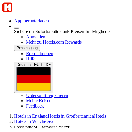
App herunterladen
Sichere dir Sofortrabatte dank Preisen für Mitglieder
Anmelden
Mehr zu Hotels.com Rewards
Posteingang
Reisen buchen
Hilfe
Deutsch · EUR · DE
Unterkunft registrieren
Meine Reisen
Feedback
Hotels in England
Hotels in Großbritannien
Hotels
Hotels in Winchelsea
Hotels nahe St. Thomas the Martyr