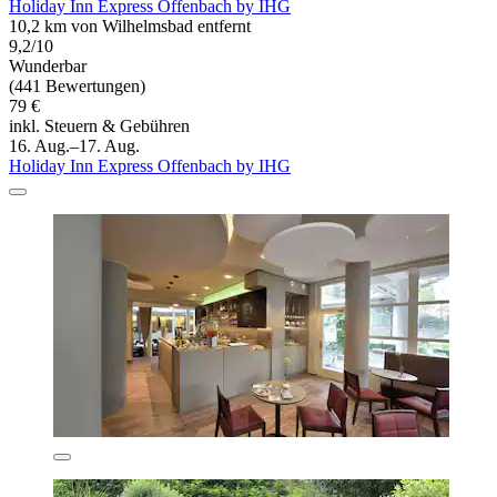
Holiday Inn Express Offenbach by IHG
10,2 km von Wilhelmsbad entfernt
9,2/10
Wunderbar
(441 Bewertungen)
79 €
inkl. Steuern & Gebühren
16. Aug.–17. Aug.
Holiday Inn Express Offenbach by IHG