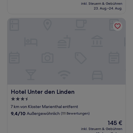
Preis
Wunderbar,
inkl. Steuern & Gebühren
beträgt
23. Aug.–24. Aug.
(49
184 €
Bewertungen)
Hotel Unter den Linden
Hotel Unter den Linden
Hotel Unter den Linden
3.5-
Sterne-
7 km von Kloster Marienthal entfernt
Unterkunft
9.4
9,4/10
Außergewöhnlich
(111 Bewertungen)
von
Der
145 €
10,
Preis
Außergewöhnlich,
inkl. Steuern & Gebühren
beträgt