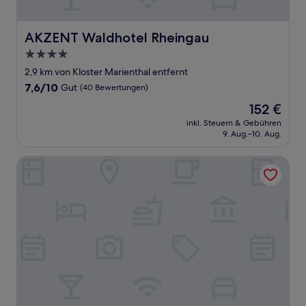
AKZENT Waldhotel Rheingau
AKZENT Waldhotel Rheingau
4.0-
Sterne-
2,9 km von Kloster Marienthal entfernt
Unterkunft
7.6
7,6/10
Gut
(40 Bewertungen)
von
Der
152 €
10,
Preis
Gut,
inkl. Steuern & Gebühren
beträgt
9. Aug.–10. Aug.
(40
152 €
Bewertungen)
Hotel Krone Rüdesheim