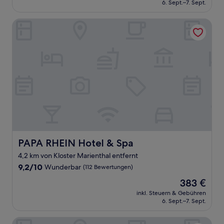
beträgt
6. Sept.–7. Sept.
(72
142 €
Bewertungen)
PAPA RHEIN Hotel & Spa
PAPA RHEIN Hotel & Spa
PAPA RHEIN Hotel & Spa
4,2 km von Kloster Marienthal entfernt
9.2
9,2/10
Wunderbar
(112 Bewertungen)
von
Der
383 €
10,
Preis
Wunderbar,
inkl. Steuern & Gebühren
beträgt
6. Sept.–7. Sept.
(112
383 €
Bewertungen)
Weinhotel des Riesling Zum Grünen Kranz