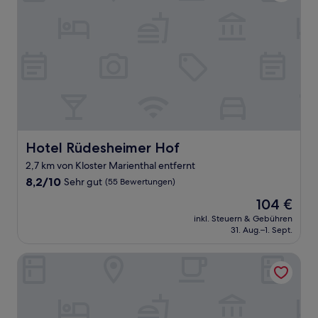
Hotel Rüdesheimer Hof
Hotel Rüdesheimer Hof
2,7 km von Kloster Marienthal entfernt
8.2
8,2/10
Sehr gut
(55 Bewertungen)
von
Der
104 €
10,
Preis
Sehr
inkl. Steuern & Gebühren
beträgt
31. Aug.–1. Sept.
gut,
104 €
(55
Bewertungen)
Hotel Felsenkeller