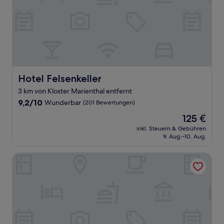
Hotel Felsenkeller
Hotel Felsenkeller
3 km von Kloster Marienthal entfernt
9.2
9,2/10
Wunderbar
(201 Bewertungen)
von
Der
125 €
10,
Preis
Wunderbar,
inkl. Steuern & Gebühren
beträgt
9. Aug.–10. Aug.
(201
125 €
Bewertungen)
Hotel Burg Schwarzenstein