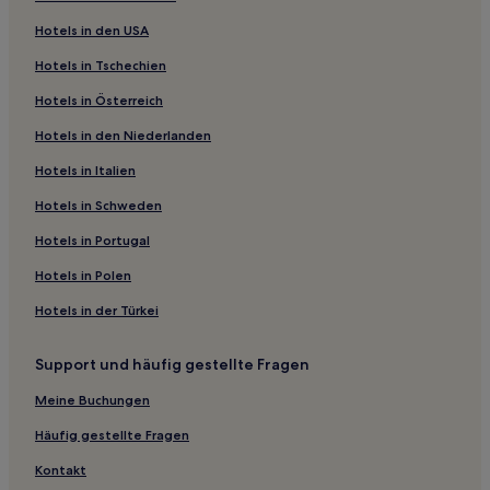
Hotels mit Parkplatz nahe Frankfurter Stadtwald
Hotels in den USA
Hotels mit inbegriffenem Frühstück nahe Frankfurter
Stadtwald
Hotels in Tschechien
Haustierfreundliche nahe Frankfurter Stadtwald
Hotels in Österreich
Business nahe Frankfurter Stadtwald
Hotels in den Niederlanden
Familien nahe Frankfurter Stadtwald
Hotels in Italien
Lgbtqia-Freundliche nahe Frankfurter Stadtwald
Hotels in Schweden
Hotels mit Parkplatz in Rödelheim
Hotels in Portugal
Haustierfreundliche in Mörfelden-Walldorf
Hotels in Polen
Business in Kronberg im Taunus
Hotels in der Türkei
Hotels mit Wellnessbereich nahe Kaiserstraße
Hotels mit Parkplatz in Wiesbaden-Rheingau-Taunus
Support und häufig gestellte Fragen
Haustierfreundliche in Wiesbaden-Rheingau-Taunus
Meine Buchungen
Familien in Assmannshausen
Häufig gestellte Fragen
Haustierfreundliche nahe Leipziger Straße
Kontakt
Hotels mit inbegriffenem Frühstück nahe Leipziger Straße