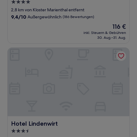
4.0-
Sterne-
2,8 km von Kloster Marienthal entfernt
Unterkunft
9.4
9,4/10
Außergewöhnlich
(186 Bewertungen)
von
Der
116 €
10,
Preis
Außergewöhnlich,
inkl. Steuern & Gebühren
beträgt
30. Aug.–31. Aug.
(186
116 €
Bewertungen)
Hotel Lindenwirt
Hotel Lindenwirt
Hotel Lindenwirt
3.5-