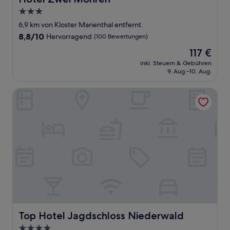
3.0-
Sterne-
6,9 km von Kloster Marienthal entfernt
Unterkunft
8.8
8,8/10
Hervorragend
(100 Bewertungen)
von
Der
117 €
10,
Preis
Hervorragend,
inkl. Steuern & Gebühren
beträgt
9. Aug.–10. Aug.
(100
117 €
Bewertungen)
Top Hotel Jagdschloss Niederwald
Top Hotel Jagdschloss Niederwald
Top Hotel Jagdschloss Niederwald
4.0-