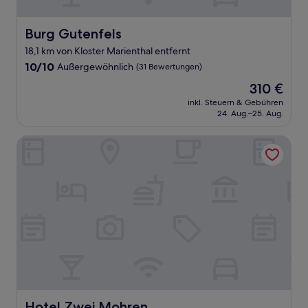
Burg Gutenfels
Burg Gutenfels
18,1 km von Kloster Marienthal entfernt
10.0
10/10
Außergewöhnlich
(31 Bewertungen)
von
Der
310 €
10,
Preis
Außergewöhnlich,
inkl. Steuern & Gebühren
beträgt
24. Aug.–25. Aug.
(31
310 €
Bewertungen)
Hotel Zwei Mohren
Hotel Zwei Mohren
Hotel Zwei Mohren