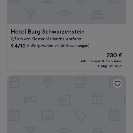
Hotel Burg Schwarzenstein
Hotel Burg Schwarzenstein
2,7 km von Kloster Marienthal entfernt
9.4
9,4/10
Außergewöhnlich
(81 Bewertungen)
von
Der
230 €
10,
Preis
Außergewöhnlich,
inkl. Steuern & Gebühren
beträgt
11. Aug.–12. Aug.
(81
230 €
Bewertungen)
AKZENT Waldhotel Rheingau