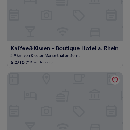
Kaffee&Kissen - Boutique Hotel a. Rhein
Kaffee&Kissen - Boutique Hotel a. Rhein
2,9 km von Kloster Marienthal entfernt
6.0
6,0/10
(2 Bewertungen)
von
10,
Burg Gutenfels
(2
Bewertungen)