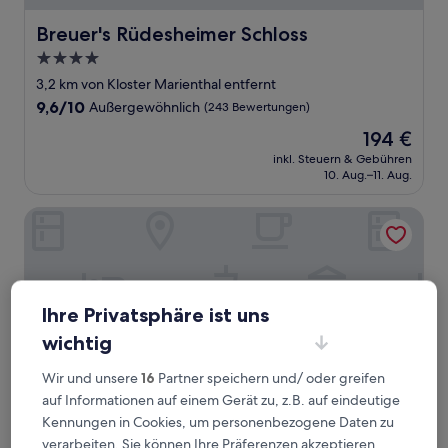
Breuer's Rüdesheimer Schloss
Breuer's Rüdesheimer Schloss
4.0-
Sterne-
3,2 km von Kloster Marienthal entfernt
Unterkunft
9.6
9,6/10
Außergewöhnlich
(243 Bewertungen)
von
Der
194 €
10,
Preis
Außergewöhnlich,
inkl. Steuern & Gebühren
beträgt
10. Aug.–11. Aug.
(243
194 €
Bewertungen)
Altdeutsche Weinstube
Ihre Privatsphäre ist uns
wichtig
Wir und unsere
16
Partner speichern und/ oder greifen
auf Informationen auf einem Gerät zu, z.B. auf eindeutige
Kennungen in Cookies, um personenbezogene Daten zu
verarbeiten. Sie können Ihre Präferenzen akzeptieren