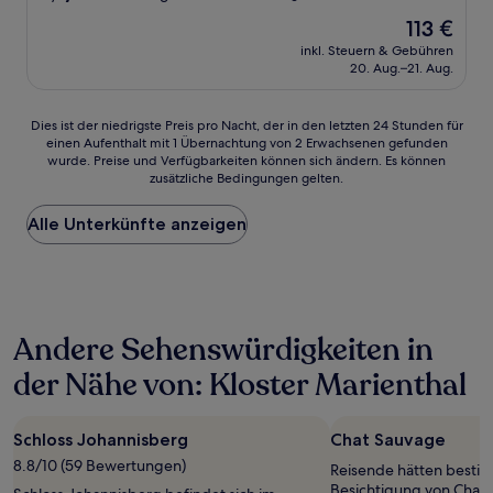
von
Der
113 €
10,
Preis
Hervorragend,
inkl. Steuern & Gebühren
beträgt
20. Aug.–21. Aug.
(225
113 €
Bewertungen)
Dies
Dies ist der niedrigste Preis pro Nacht, der in den letzten 24 Stunden für
einen Aufenthalt mit 1 Übernachtung von 2 Erwachsenen gefunden
ist
wurde. Preise und Verfügbarkeiten können sich ändern. Es können
der
zusätzliche Bedingungen gelten.
niedrigste
Preis
Alle Unterkünfte anzeigen
pro
Nacht,
der
in
den
letzten
Andere Sehenswürdigkeiten in
24 Stunden
für
der Nähe von: Kloster Marienthal
einen
Aufenthalt
mit
Schloss Johannisberg
Chat Sauvage
1 Übernachtung
von
8.8/10 (59 Bewertungen)
Reisende hätten bestim
2 Erwachsenen
Besichtigung von Chat 