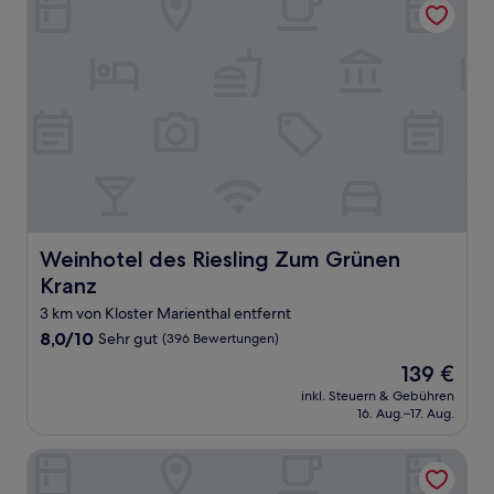
Weinhotel des Riesling Zum Grünen Kranz
Weinhotel des Riesling Zum Grünen
Kranz
3 km von Kloster Marienthal entfernt
8.0
8,0/10
Sehr gut
(396 Bewertungen)
von
Der
139 €
10,
Preis
Sehr
inkl. Steuern & Gebühren
beträgt
16. Aug.–17. Aug.
gut,
139 €
(396
Bewertungen)
Hotel Rüdesheimer Hof