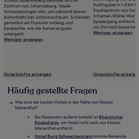
Schloss Johannisberg befindet sich im
gefunden
Ausflugsziel in 1,4 km 
Zentrum von Johannisberg. Ideale
wurde.
Stadtzentrum von Geis
Voraussetzungen also, um während deines
Preise
Schamari-Mühle Weingu
Aufenthalts hier vorbeizuschauen. Schlender
und
Spaziergang entfernt, 
gemütlich am Flussufer entlang und
Verfügbarkeiten
vor Ort noch bereicher
beobachte, wie die Sonne langsam
können
Weniger anzeigen
untergeht.
sich
Weniger anzeigen
ändern.
Es
können
zusätzliche
Bedingungen
gelten.
Unterkünfte anzeigen
Unterkünfte anzeige
Häufig gestellte Fragen
Was sind die besten Hotels in der Nähe von Kloster
Marienthal?
Bei Reisenden äußerst beliebt ist
Rheinhotel
Rüdesheim
, ein Hotel nicht weit von Kloster
Marienthal entfernt.
Hotel Burg Schwarzenstein
konnte Reisende