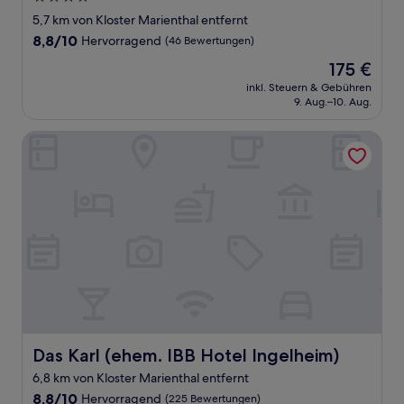
Sterne-
5,7 km von Kloster Marienthal entfernt
Unterkunft
8.8
8,8/10
Hervorragend
(46 Bewertungen)
von
Der
175 €
10,
Preis
Hervorragend,
inkl. Steuern & Gebühren
beträgt
9. Aug.–10. Aug.
(46
175 €
Bewertungen)
Das Karl (ehem. IBB Hotel Ingelheim)
Das Karl (ehem. IBB Hotel Ingelheim)
Das Karl (ehem. IBB Hotel Ingelheim)
6,8 km von Kloster Marienthal entfernt
8.8
8,8/10
Hervorragend
(225 Bewertungen)