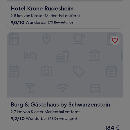
Hotel Krone Rüdesheim
Hotel Krone Rüdesheim
2,8 km von Kloster Marienthal entfernt
9.0
9,0/10
Wunderbar
(70 Bewertungen)
von
10,
Burg & Gästehaus by Schwarzenstein
Wunderbar,
(70
Bewertungen)
Burg & Gästehaus by Schwarzenstein
Burg & Gästehaus by Schwarzenstein
2,7 km von Kloster Marienthal entfernt
9.2
9,2/10
Wunderbar
(49 Bewertungen)
von
Der
184 €
10,