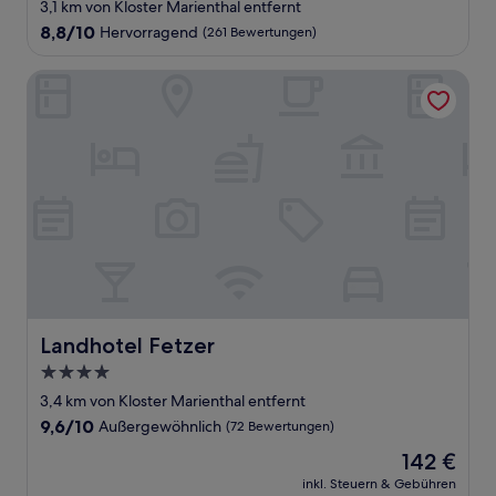
Sterne-
3,1 km von Kloster Marienthal entfernt
Unterkunft
8.8
8,8/10
Hervorragend
(261 Bewertungen)
von
10,
Landhotel Fetzer
Hervorragend,
(261
Bewertungen)
Landhotel Fetzer
Landhotel Fetzer
4.0-
Sterne-
3,4 km von Kloster Marienthal entfernt
Unterkunft
9.6
9,6/10
Außergewöhnlich
(72 Bewertungen)
von
Der
142 €
10,
Preis
Außergewöhnlich,
inkl. Steuern & Gebühren