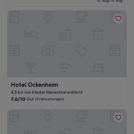
10. Aug.–11. Aug.
(111
145 €
Bewertungen)
Hotel Ockenheim
Hotel Ockenheim
Hotel Ockenheim
4,5 km von Kloster Marienthal entfernt
7.6
7,6/10
Gut
(10 Bewertungen)
von
10,
Kaffee&Kissen - Boutique Hotel a. Rhein
Gut,
(10
Bewertungen)