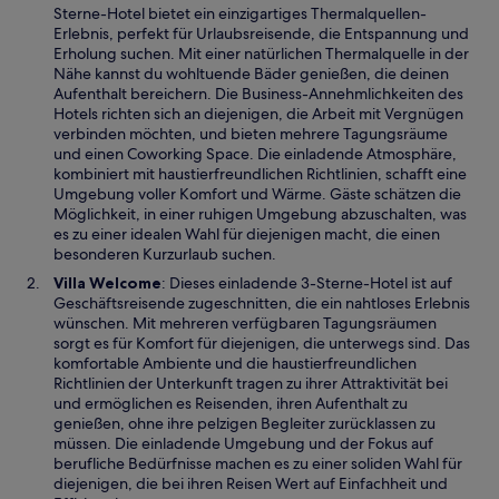
i
Sterne-Hotel bietet ein einzigartiges Thermalquellen-
r
Erlebnis, perfekt für Urlaubsreisende, die Entspannung und
d
Erholung suchen. Mit einer natürlichen Thermalquelle in der
i
Nähe kannst du wohltuende Bäder genießen, die deinen
n
Aufenthalt bereichern. Die Business-Annehmlichkeiten des
e
Hotels richten sich an diejenigen, die Arbeit mit Vergnügen
i
verbinden möchten, und bieten mehrere Tagungsräume
n
und einen Coworking Space. Die einladende Atmosphäre,
e
kombiniert mit haustierfreundlichen Richtlinien, schafft eine
m
Umgebung voller Komfort und Wärme. Gäste schätzen die
n
Möglichkeit, in einer ruhigen Umgebung abzuschalten, was
e
es zu einer idealen Wahl für diejenigen macht, die einen
u
besonderen Kurzurlaub suchen.
e
W
Villa Welcome
: Dieses einladende 3-Sterne-Hotel ist auf
n
i
Geschäftsreisende zugeschnitten, die ein nahtloses Erlebnis
F
r
wünschen. Mit mehreren verfügbaren Tagungsräumen
e
d
sorgt es für Komfort für diejenigen, die unterwegs sind. Das
n
i
komfortable Ambiente und die haustierfreundlichen
s
n
Richtlinien der Unterkunft tragen zu ihrer Attraktivität bei
t
e
und ermöglichen es Reisenden, ihren Aufenthalt zu
e
i
genießen, ohne ihre pelzigen Begleiter zurücklassen zu
r
n
müssen. Die einladende Umgebung und der Fokus auf
g
e
berufliche Bedürfnisse machen es zu einer soliden Wahl für
e
m
diejenigen, die bei ihren Reisen Wert auf Einfachheit und
ö