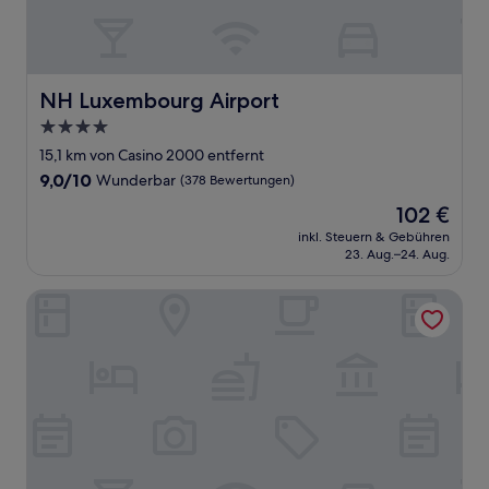
NH Luxembourg Airport
NH Luxembourg Airport
4.0-
Sterne-
15,1 km von Casino 2000 entfernt
Unterkunft
9.0
9,0/10
Wunderbar
(378 Bewertungen)
von
Der
102 €
10,
Preis
Wunderbar,
inkl. Steuern & Gebühren
beträgt
23. Aug.–24. Aug.
(378
102 €
Bewertungen)
Hôtel Pax