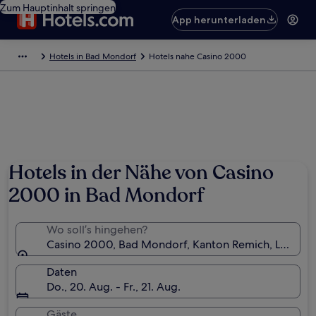
Zum Hauptinhalt springen
App herunterladen
Hotels in Bad Mondorf
Hotels nahe Casino 2000
Hotels in der Nähe von Casino
2000 in Bad Mondorf
Wo soll’s hingehen?
Casino 2000, Bad Mondorf, Kanton Remich, Luxemb
Daten
Do., 20. Aug. - Fr., 21. Aug.
Gäste