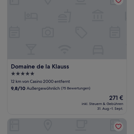
Domaine de la Klauss
Domaine de la Klauss
5.0-
Sterne-
12 km von Casino 2000 entfernt
Unterkunft
9.8
9,8/10
Außergewöhnlich
(75 Bewertungen)
von
Der
271 €
10,
Preis
Außergewöhnlich,
inkl. Steuern & Gebühren
beträgt
31. Aug.–1. Sept.
(75
271 €
Bewertungen)
LA PIPISTRELLE B&B HOTEL