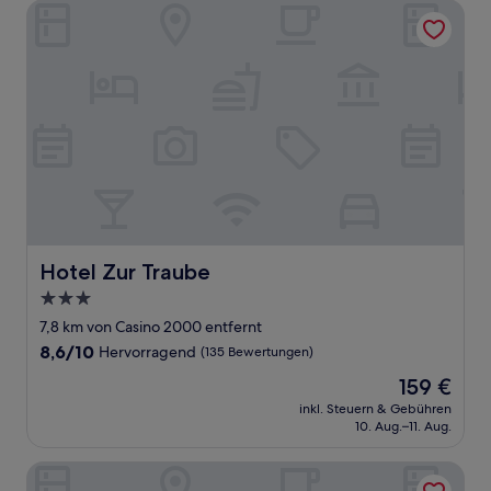
Hotel Zur Traube
Hotel Zur Traube
Hotel Zur Traube
3.0-
Sterne-
7,8 km von Casino 2000 entfernt
Unterkunft
8.6
8,6/10
Hervorragend
(135 Bewertungen)
von
Der
159 €
10,
Preis
Hervorragend,
inkl. Steuern & Gebühren
beträgt
10. Aug.–11. Aug.
(135
159 €
Bewertungen)
Domaine de la Klauss