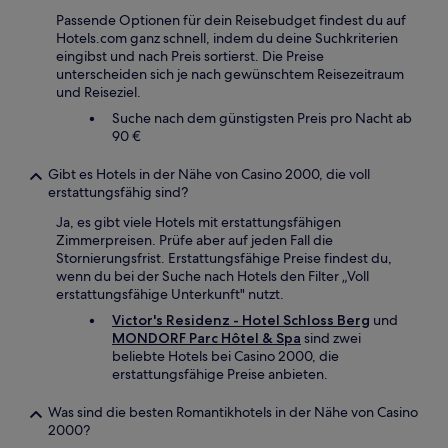
Passende Optionen für dein Reisebudget findest du auf
Hotels.com ganz schnell, indem du deine Suchkriterien
eingibst und nach Preis sortierst. Die Preise
unterscheiden sich je nach gewünschtem Reisezeitraum
und Reiseziel.
Suche nach dem günstigsten Preis pro Nacht ab
90 €
Gibt es Hotels in der Nähe von Casino 2000, die voll
erstattungsfähig sind?
Ja, es gibt viele Hotels mit erstattungsfähigen
Zimmerpreisen. Prüfe aber auf jeden Fall die
Stornierungsfrist. Erstattungsfähige Preise findest du,
wenn du bei der Suche nach Hotels den Filter „Voll
erstattungsfähige Unterkunft" nutzt.
Victor's Residenz - Hotel Schloss Berg
und
MONDORF Parc Hôtel & Spa
sind zwei
beliebte Hotels bei Casino 2000, die
erstattungsfähige Preise anbieten.
Was sind die besten Romantikhotels in der Nähe von Casino
2000?