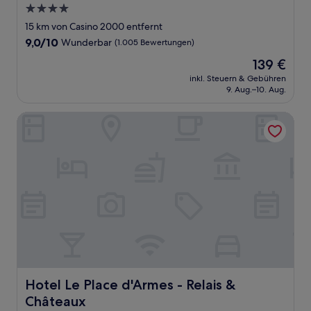
4.0-
Sterne-
15 km von Casino 2000 entfernt
Unterkunft
9.0
9,0/10
Wunderbar
(1.005 Bewertungen)
von
Der
139 €
10,
Preis
Wunderbar,
inkl. Steuern & Gebühren
beträgt
9. Aug.–10. Aug.
(1.005
139 €
Bewertungen)
Hotel Le Place d'Armes - Relais & Châteaux
Hotel Le Place d'Armes - Relais & Châteaux
Hotel Le Place d'Armes - Relais &
Châteaux