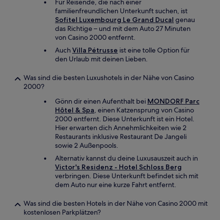
Für Reisende, die nach einer
familienfreundlichen Unterkunft suchen, ist
Sofitel Luxembourg Le Grand Ducal
genau
das Richtige – und mit dem Auto 27 Minuten
von Casino 2000 entfernt.
Auch
Villa Pétrusse
ist eine tolle Option für
den Urlaub mit deinen Lieben.
Was sind die besten Luxushotels in der Nähe von Casino
2000?
Gönn dir einen Aufenthalt bei
MONDORF Parc
Hôtel & Spa
, einen Katzensprung von Casino
2000 entfernt. Diese Unterkunft ist ein Hotel.
Hier erwarten dich Annehmlichkeiten wie 2
Restaurants inklusive Restaurant De Jangeli
sowie 2 Außenpools.
Alternativ kannst du deine Luxusauszeit auch in
Victor's Residenz - Hotel Schloss Berg
verbringen. Diese Unterkunft befindet sich mit
dem Auto nur eine kurze Fahrt entfernt.
Was sind die besten Hotels in der Nähe von Casino 2000 mit
kostenlosen Parkplätzen?