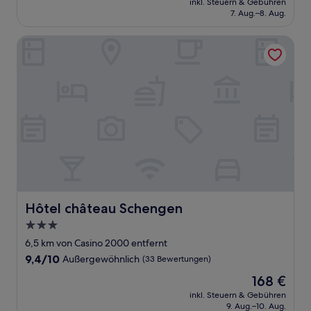
Wunderbar,
inkl. Steuern & Gebühren
beträgt
7. Aug.–8. Aug.
(236
302 €
Bewertungen)
Hôtel château Schengen
Hôtel château Schengen
Hôtel château Schengen
3.0-
Sterne-
6,5 km von Casino 2000 entfernt
Unterkunft
9.4
9,4/10
Außergewöhnlich
(33 Bewertungen)
von
Der
168 €
10,
Preis
Außergewöhnlich,
inkl. Steuern & Gebühren
beträgt
9. Aug.–10. Aug.
(33