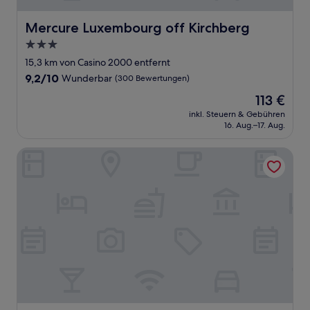
Mercure Luxembourg off Kirchberg
Mercure Luxembourg off Kirchberg
3.0-
Sterne-
15,3 km von Casino 2000 entfernt
Unterkunft
9.2
9,2/10
Wunderbar
(300 Bewertungen)
von
Der
113 €
10,
Preis
Wunderbar,
inkl. Steuern & Gebühren
beträgt
16. Aug.–17. Aug.
(300
113 €
Bewertungen)
Melia Luxembourg