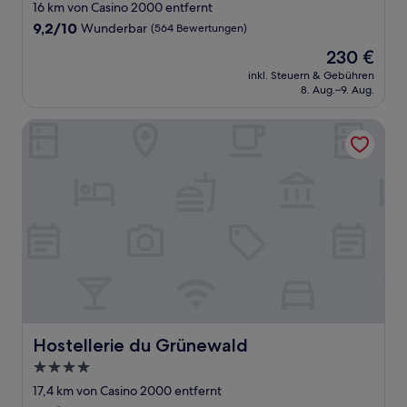
Sterne-
16 km von Casino 2000 entfernt
Unterkunft
9.2
9,2/10
Wunderbar
(564 Bewertungen)
von
Der
230 €
10,
Preis
Wunderbar,
inkl. Steuern & Gebühren
beträgt
8. Aug.–9. Aug.
(564
230 €
Bewertungen)
Hostellerie du Grünewald
Hostellerie du Grünewald
Hostellerie du Grünewald
4.0-
Sterne-
17,4 km von Casino 2000 entfernt
Unterkunft