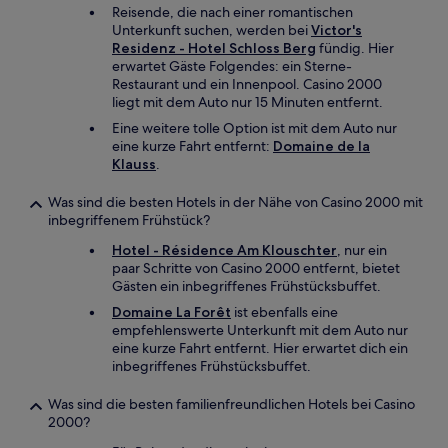
Reisende, die nach einer romantischen
Unterkunft suchen, werden bei
Victor's
Residenz - Hotel Schloss Berg
fündig. Hier
erwartet Gäste Folgendes: ein Sterne-
Restaurant und ein Innenpool. Casino 2000
liegt mit dem Auto nur 15 Minuten entfernt.
Eine weitere tolle Option ist mit dem Auto nur
eine kurze Fahrt entfernt:
Domaine de la
Klauss
.
Was sind die besten Hotels in der Nähe von Casino 2000 mit
inbegriffenem Frühstück?
Hotel - Résidence Am Klouschter
, nur ein
paar Schritte von Casino 2000 entfernt, bietet
Gästen ein inbegriffenes Frühstücksbuffet.
Domaine La Forêt
ist ebenfalls eine
empfehlenswerte Unterkunft mit dem Auto nur
eine kurze Fahrt entfernt. Hier erwartet dich ein
inbegriffenes Frühstücksbuffet.
Was sind die besten familienfreundlichen Hotels bei Casino
2000?