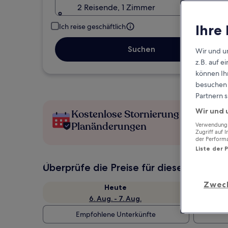
2 Reisende, 1 Zimmer
Ihre
Ich reise geschäftlich
Suchen
Wir und u
z.B. auf 
können Ihr
besuchen S
Partnern s
Wir und 
Kostenlose Stornierung bei
Planänderungen
Verwendung g
Zugriff auf 
der Perform
Liste der 
Überprüfe die Preise für diese Daten
Zwec
Heute
6. Aug. - 7. Aug.
Empfohlene Unterkünfte