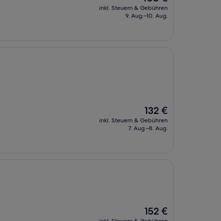
Preis
inkl. Steuern & Gebühren
beträgt
9. Aug.–10. Aug.
108 €
Der
132 €
Preis
inkl. Steuern & Gebühren
beträgt
7. Aug.–8. Aug.
132 €
Der
152 €
Preis