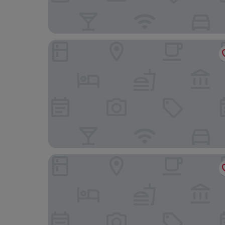
Le Sauvage
Aparthotel Hine Adon Fribourg City