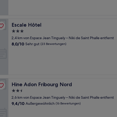
gut,
(271
Bewertungen)
Escale Hôtel
Escale Hôtel
3.0-
Sterne-
2,4 km von Espace Jean Tinguely – Niki de Saint Phalle entfernt
Unterkunft
8.0
8,0/10
Sehr gut
(23 Bewertungen)
von
10,
Sehr
gut,
(23
Bewertungen)
Hine Adon Fribourg Nord
Hine Adon Fribourg Nord
2.5-
Sterne-
2,6 km von Espace Jean Tinguely – Niki de Saint Phalle entfernt
Unterkunft
9.4
9,4/10
Außergewöhnlich
(16 Bewertungen)
von
10,