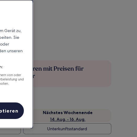
em Gerät zu,
eiten. Sie
 oder
rden unseren
n:
Mehr sparen mit Preisen für
Mitglieder
chern von oder
rbeleistung und
boten.
ptieren
Nächstes Wochenende
14. Aug. - 16. Aug.
Unterkunftsstandard