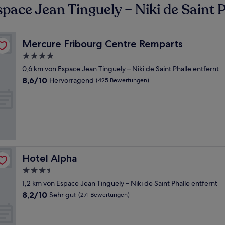
ace Jean Tinguely – Niki de Saint P
Mercure Fribourg Centre Remparts
Mercure Fribourg Centre Remparts
4.0-
Sterne-
0,6 km von Espace Jean Tinguely – Niki de Saint Phalle entfernt
Unterkunft
8.6
8,6/10
Hervorragend
(425 Bewertungen)
von
10,
Hervorragend,
(425
Bewertungen)
Hotel Alpha
Hotel Alpha
3.5-
Sterne-
1,2 km von Espace Jean Tinguely – Niki de Saint Phalle entfernt
Unterkunft
8.2
8,2/10
Sehr gut
(271 Bewertungen)
von
10,
Sehr