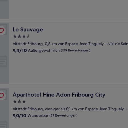
Außergewöhnlich,
(16
Bewertungen)
Le Sauvage
Le Sauvage
3.5-
Sterne-
Altstadt Fribourg, 0,5 km von Espace Jean Tinguely – Niki de Sain
Unterkunft
9.4
9,4/10
Außergewöhnlich
(139 Bewertungen)
von
10,
Außergewöhnlich,
(139
Bewertungen)
Aparthotel Hine Adon Fribourg City
Aparthotel Hine Adon Fribourg City
3.0-
Sterne-
Altstadt Fribourg, weniger als 0,1 km von Espace Jean Tinguely – N
Unterkunft
9.0
9,0/10
Wunderbar
(27 Bewertungen)
von
10,