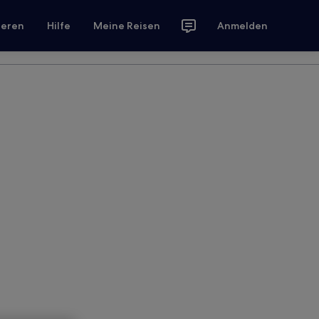
ieren
Hilfe
Meine Reisen
Anmelden