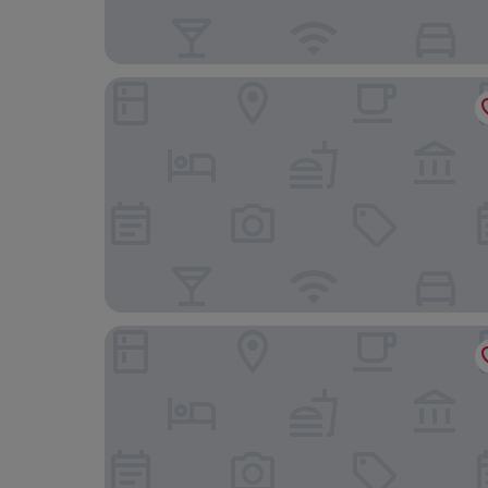
Escale Hôtel
Hine Adon Fribourg Nord