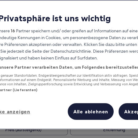
 Privatsphäre ist uns wichtig
nsere
16
Partner speichern und/ oder greifen auf Informationen auf ein
eindeutige Kennungen in Cookies, um personenbezogene Daten zu verarb
e Präferenzen akzeptieren oder verwalten. Klicken Sie dazu bitte unten
ie jederzeit die Seite der Datenschutzrichtlinie. Diese Präferenzen we
ignalisiert und haben keinen Einfluss auf Surfdaten.
unsere Partner verarbeiten Daten, um Folgendes bereitzustelle
Verdiene Prämien für jede
wahrgenommene Übernachtung
enauer Standortdaten. Endgeräteeigenschaften zur Identifikation aktiv abfragen. Spei
Informationen auf einem Endgerät. Personalisierte Werbung und Inhalte, Messung von We
ance von Inhalten, Zielgruppenforschung sowie Entwicklung und Verbesserung von Ange
Partner (Lieferanten)
ke anzeigen
Alle ablehnen
Akze
Morgen
Dieses Wochenende
7. Aug. - 8. Aug.
7. Aug. - 9. Aug.
Preis (aufsteigend)
Entfernung