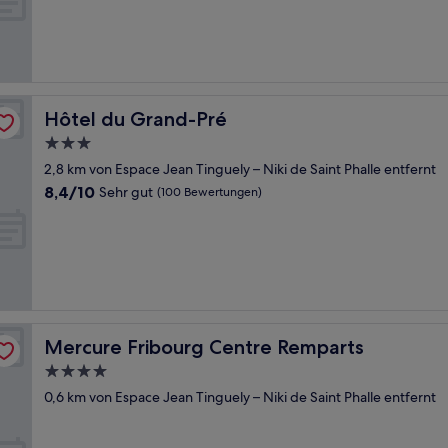
Sehr
gut,
(936
Bewertungen)
Hôtel du Grand-Pré
Hôtel du Grand-Pré
3.0-
Sterne-
2,8 km von Espace Jean Tinguely – Niki de Saint Phalle entfernt
Unterkunft
8.4
8,4/10
Sehr gut
(100 Bewertungen)
von
10,
Sehr
gut,
(100
Bewertungen)
Mercure Fribourg Centre Remparts
Mercure Fribourg Centre Remparts
4.0-
Sterne-
0,6 km von Espace Jean Tinguely – Niki de Saint Phalle entfernt
Unterkunft