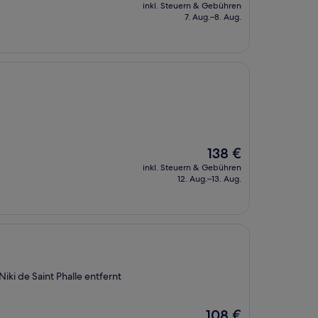
Preis
inkl. Steuern & Gebühren
beträgt
7. Aug.–8. Aug.
145 €
Der
138 €
Preis
inkl. Steuern & Gebühren
beträgt
12. Aug.–13. Aug.
138 €
iki de Saint Phalle entfernt
Der
108 €