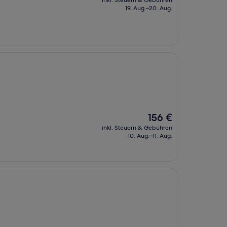
inkl. Steuern & Gebühren
beträgt
19. Aug.–20. Aug.
152 €
Der
156 €
Preis
inkl. Steuern & Gebühren
beträgt
10. Aug.–11. Aug.
156 €