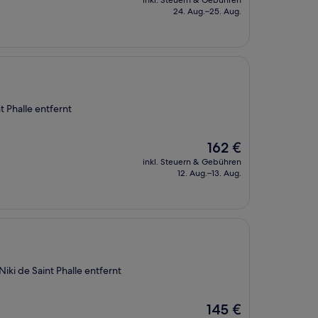
inkl. Steuern & Gebühren
beträgt
24. Aug.–25. Aug.
121 €
t Phalle entfernt
Der
162 €
Preis
inkl. Steuern & Gebühren
beträgt
12. Aug.–13. Aug.
162 €
iki de Saint Phalle entfernt
Der
145 €