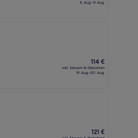
beträgt
8. Aug.–9. Aug.
127 €
Der
114 €
Preis
inkl. Steuern & Gebühren
beträgt
19. Aug.–20. Aug.
114 €
Der
121 €
Preis