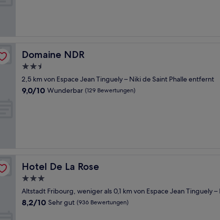
Wunderbar,
(27
Bewertungen)
Domaine NDR
Domaine NDR
2.5-
Sterne-
2,5 km von Espace Jean Tinguely – Niki de Saint Phalle entfernt
Unterkunft
9.0
9,0/10
Wunderbar
(129 Bewertungen)
von
10,
Wunderbar,
(129
Bewertungen)
Hotel De La Rose
Hotel De La Rose
3.0-
Sterne-
Altstadt Fribourg, weniger als 0,1 km von Espace Jean Tinguely – N
Unterkunft
8.2
8,2/10
Sehr gut
(936 Bewertungen)
von
10,