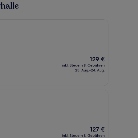
halle
Der
129 €
Preis
inkl. Steuern & Gebühren
beträgt
23. Aug.–24. Aug.
129 €
Der
127 €
Preis
inkl. Steuern & Gebühren