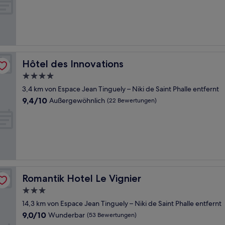
Hôtel des Innovations
Hôtel des Innovations
4.0-
Sterne-
3,4 km von Espace Jean Tinguely – Niki de Saint Phalle entfernt
Unterkunft
9.4
9,4/10
Außergewöhnlich
(22 Bewertungen)
von
10,
Außergewöhnlich,
(22
Bewertungen)
Romantik Hotel Le Vignier
Romantik Hotel Le Vignier
3.0-
Sterne-
14,3 km von Espace Jean Tinguely – Niki de Saint Phalle entfernt
Unterkunft
9.0
9,0/10
Wunderbar
(53 Bewertungen)
von