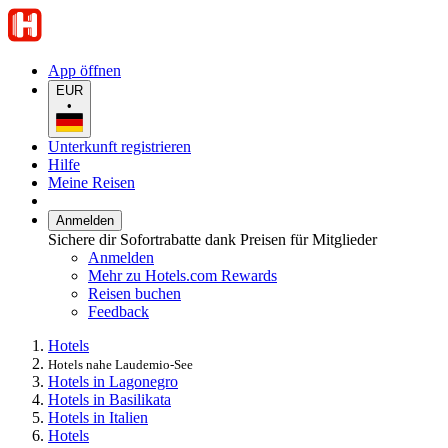
App öffnen
EUR
•
Unterkunft registrieren
Hilfe
Meine Reisen
Anmelden
Sichere dir Sofortrabatte dank Preisen für Mitglieder
Anmelden
Mehr zu Hotels.com Rewards
Reisen buchen
Feedback
Hotels
Hotels nahe Laudemio-See
Hotels in Lagonegro
Hotels in Basilikata
Hotels in Italien
Hotels