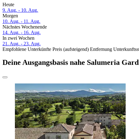
Heute
9. Aug. - 10. Aug.
Morgen
10. Aug. - 11. Aug.
Nächstes Wochenende
14. Aug. - 16. Aug.
In zwei Wochen
21. Aug. - 23. Aug.
Empfohlene Unterkünfte
Preis (aufsteigend)
Entfernung
Unterkunftss
Deine Ausgangsbasis nahe Salumeria Gard