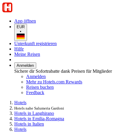
App öffnen
EUR
•
Unterkunft registrieren
Hilfe
Meine Reisen
Anmelden
Sichere dir Sofortrabatte dank Preisen für Mitglieder
Anmelden
Mehr zu Hotels.com Rewards
Reisen buchen
Feedback
Hotels
Hotels nahe Salumeria Gardoni
Hotels in Langhirano
Hotels in Emilia-Romagna
Hotels in Italien
Hotels