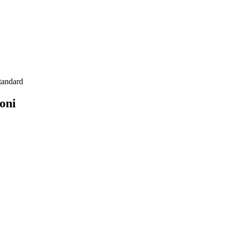
tandard
oni