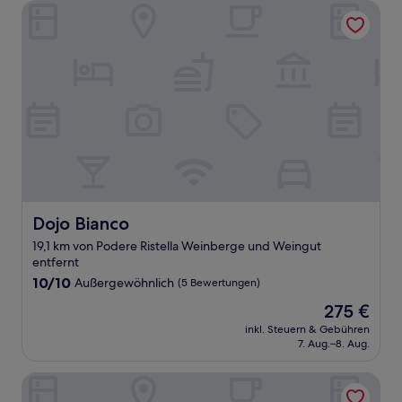
Dojo Bianco
Dojo Bianco
Dojo Bianco
19,1 km von Podere Ristella Weinberge und Weingut
entfernt
10.0
10/10
Außergewöhnlich
(5 Bewertungen)
von
Der
275 €
10,
Preis
Außergewöhnlich,
inkl. Steuern & Gebühren
beträgt
7. Aug.–8. Aug.
(5
275 €
Bewertungen)
Borgo Santo Pietro