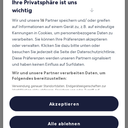
Ihre Privatsphäre ist uns
wichtig
Wir und unsere
16
Partner speichern und/ oder greifen
auf Informationen auf einem Gerät zu, z.B. auf eindeutige
Kennungen in Cookies, um personenbezogene Daten zu
verarbeiten. Sie können Ihre Präferenzen akzeptieren
oder verwalten. Klicken Sie dazu bitte unten oder
La Melosa Resort & Spa - Adults Only
La Melosa Resort & Spa - Adults Only
besuchen Sie jederzeit die Seite der Datenschutzrichtlinie.
4.0-
Diese Präferenzen werden unseren Partnern signalisiert
Sterne-
9,8 km von Podere Ristella Weinberge und Weingut entfernt
und haben keinen Einfluss auf Surfdaten.
Unterkunft
9.2
9,2/10
Wunderbar
(45 Bewertungen)
Wir und unsere Partner verarbeiten Daten, um
von
Der
130 €
Folgendes bereitzustellen:
10,
Preis
Wunderbar,
inkl. Steuern & Gebühren
Verwendung genauer Standortdaten. Endgeräteeigenschaften zur
beträgt
24. Aug.–25. Aug.
(45
Identifikation aktiv abfragen. Speichern von oder Zugriff auf
130 €
Bewertungen)
Informationen auf einem Endgerät. Personalisierte Werbung und
Inhalte, Messung von Werbeleistung und der Performance von Inhalten,
Valdonica Winery & Vineyard Residence
Zielgruppenforschung sowie Entwicklung und Verbesserung von
Akzeptieren
Angeboten.
Liste der Partner (Lieferanten)
Alle ablehnen