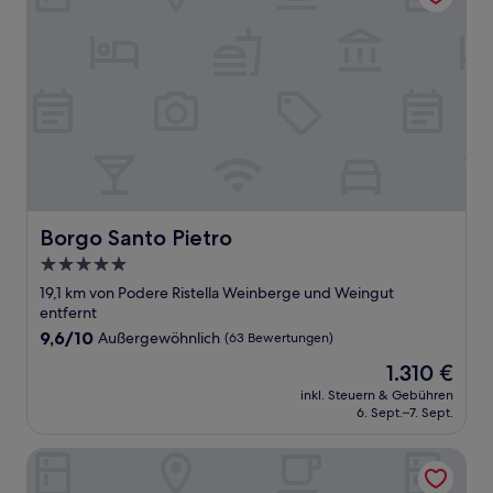
Borgo Santo Pietro
Borgo Santo Pietro
5.0-
Sterne-
19,1 km von Podere Ristella Weinberge und Weingut
Unterkunft
entfernt
9.6
9,6/10
Außergewöhnlich
(63 Bewertungen)
von
Der
1.310 €
10,
Preis
Außergewöhnlich,
inkl. Steuern & Gebühren
beträgt
6. Sept.–7. Sept.
(63
1.310 €
Bewertungen)
Il Pelagone Hotel & Golf Resort Toscana