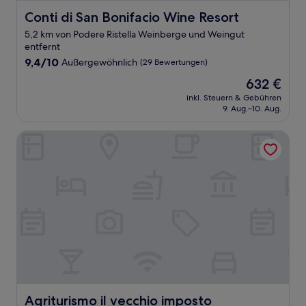
Conti di San Bonifacio Wine Resort
Conti di San Bonifacio Wine Resort
5,2 km von Podere Ristella Weinberge und Weingut
entfernt
9.4
9,4/10
Außergewöhnlich
(29 Bewertungen)
von
Der
632 €
10,
Preis
Außergewöhnlich,
inkl. Steuern & Gebühren
beträgt
9. Aug.–10. Aug.
(29
632 €
Bewertungen)
Agriturismo il vecchio imposto
Agriturismo il vecchio imposto
Agriturismo il vecchio imposto