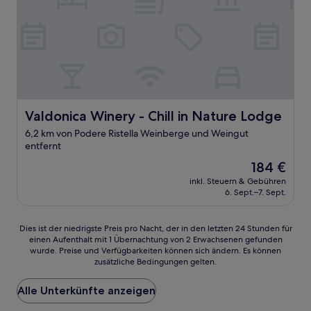
Valdonica Winery - Chill in Nature Lodge
Valdonica Winery - Chill in Nature Lodge
6,2 km von Podere Ristella Weinberge und Weingut
entfernt
Der
184 €
Preis
inkl. Steuern & Gebühren
beträgt
6. Sept.–7. Sept.
184 €
Dies
Dies ist der niedrigste Preis pro Nacht, der in den letzten 24 Stunden für
einen Aufenthalt mit 1 Übernachtung von 2 Erwachsenen gefunden
ist
wurde. Preise und Verfügbarkeiten können sich ändern. Es können
der
zusätzliche Bedingungen gelten.
niedrigste
Preis
Alle Unterkünfte anzeigen
pro
Nacht,