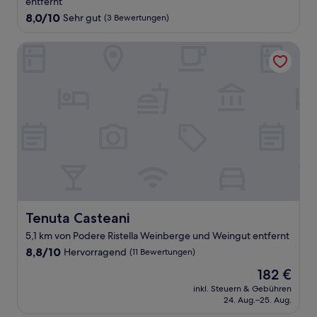
entfernt
8.0
8,0/10
Sehr gut
(3 Bewertungen)
von
10,
Tenuta Casteani
Sehr
gut,
(3
Bewertungen)
Tenuta Casteani
Tenuta Casteani
5,1 km von Podere Ristella Weinberge und Weingut entfernt
8.8
8,8/10
Hervorragend
(11 Bewertungen)
von
Der
182 €
10,
Preis
Hervorragend,
inkl. Steuern & Gebühren
beträgt
24. Aug.–25. Aug.
(11
182 €
Bewertungen)