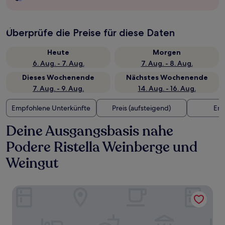
Überprüfe die Preise für diese Daten
Heute
Morgen
6. Aug. - 7. Aug.
7. Aug. - 8. Aug.
Dieses Wochenende
Nächstes Wochenende
7. Aug. - 9. Aug.
14. Aug. - 16. Aug.
Empfohlene Unterkünfte
Preis (aufsteigend)
Ent
Deine Ausgangsbasis nahe
Podere Ristella Weinberge und
Weingut
Agriturismo Tenuta di Montemassi La Fattoria