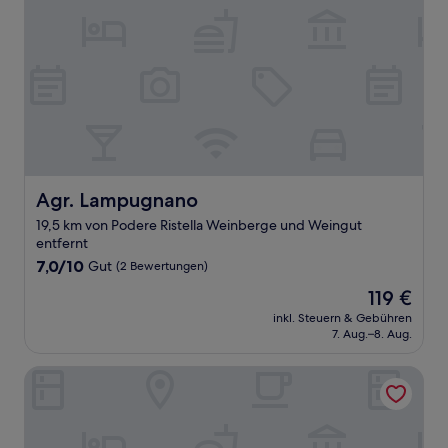
Agr. Lampugnano
Agr. Lampugnano
19,5 km von Podere Ristella Weinberge und Weingut
entfernt
7.0
7,0/10
Gut
(2 Bewertungen)
von
Der
119 €
10,
Preis
Gut,
inkl. Steuern & Gebühren
beträgt
7. Aug.–8. Aug.
(2
119 €
Bewertungen)
Valdonica Winery - Chill in Nature Lodge