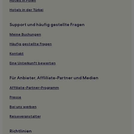
Hotels in Polen
Hotels nahe Parco Naturalistico delle Biancane
Hotels in der Türkei
Argiano Hotels
Support und häufig gestellte Fragen
Montecerboli Hotels
Hotels nahe Terme Petriolo
Meine Buchungen
La Bandita Hotels
Häufig gestellte Fragen
Castiglioncello Bandini Hotels
Kontakt
Grosseto Hotels
Eine Unterkunft bewerten
Torri Hotels
Für Anbieter, Affliliate-Partner und Medien
Castiglione del Bosco Hotels
Affiliate-Partner-Programm
B&B in Grosseto
Gasthäuser in Siena
Presse
Familien in Castagneto Carducci
Bei uns werben
Haustierfreundliche in Castagneto Carducci
Reiseveranstalter
Hotels mit inbegriffenem Frühstück in Castagneto
Carducci
Richtlinien