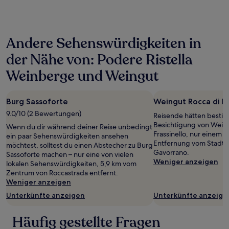
der
in
den
letzten
Andere Sehenswürdigkeiten in
24 Stunden
für
der Nähe von: Podere Ristella
einen
Aufenthalt
Weinberge und Weingut
mit
1 Übernachtung
von
Burg Sassoforte
Weingut Rocca di Fr
2 Erwachsenen
9.0/10 (2 Bewertungen)
gefunden
Reisende hätten bestim
wurde.
Besichtigung von Weing
Wenn du dir während deiner Reise unbedingt
Preise
Frassinello, nur einem A
ein paar Sehenswürdigkeiten ansehen
und
Entfernung vom Stadtz
möchtest, solltest du einen Abstecher zu Burg
Verfügbarkeiten
Gavorrano.
Sassoforte machen – nur eine von vielen
können
Weniger anzeigen
lokalen Sehenswürdigkeiten, 5,9 km vom
sich
Zentrum von Roccastrada entfernt.
ändern.
Weniger anzeigen
Es
Unterkünfte anzeigen
Unterkünfte anzeige
können
zusätzliche
Bedingungen
Häufig gestellte Fragen
gelten.