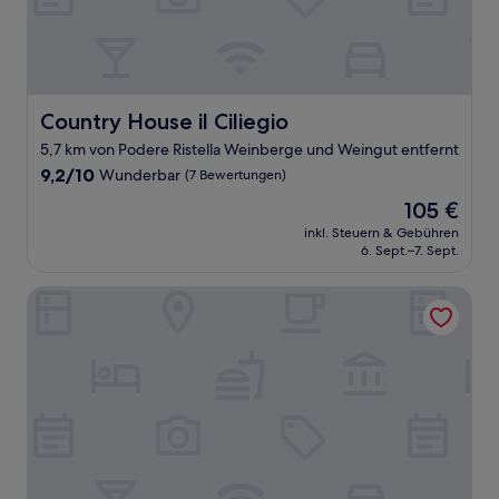
Country House il Ciliegio
Country House il Ciliegio
5,7 km von Podere Ristella Weinberge und Weingut entfernt
9.2
9,2/10
Wunderbar
(7 Bewertungen)
von
Der
105 €
10,
Preis
Wunderbar,
inkl. Steuern & Gebühren
beträgt
6. Sept.–7. Sept.
(7
105 €
Bewertungen)
VIN Hotel - La Meridiana