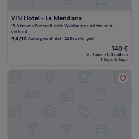
VIN Hotel - La Meridiana
VIN Hotel - La Meridiana
15,6 km von Podere Ristella Weinberge und Weingut
entfernt
9.4
9,4/10
Außergewöhnlich
(22 Bewertungen)
von
Der
140 €
10,
Preis
Außergewöhnlich,
inkl. Steuern & Gebühren
beträgt
1. Sept.–2. Sept.
(22
140 €
Bewertungen)
Conti di San Bonifacio Wine Resort