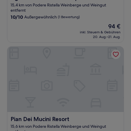
15,4 km von Podere Ristella Weinberge und Weingut
entfernt
10.0
10/10
Außergewöhnlich
(1 Bewertung)
von
Der
94 €
10,
Preis
Außergewöhnlich,
inkl. Steuern & Gebühren
beträgt
20. Aug.–21. Aug.
(1
94 €
Bewertung)
Pian Dei Mucini Resort
Pian Dei Mucini Resort
Pian Dei Mucini Resort
15,6 km von Podere Ristella Weinberge und Weingut