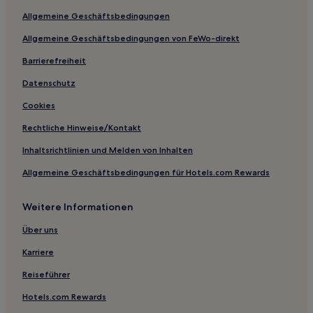
Hotels mit Parkplatz in Monterotondo Marittimo
Allgemeine Geschäftsbedingungen
Haustierfreundliche in Monterotondo Marittimo
Allgemeine Geschäftsbedingungen von FeWo-direkt
Familien in Campagnatico
Barrierefreiheit
Haustierfreundliche in Riotorto
Datenschutz
Haustierfreundliche in Grosseto
Cookies
Familien in Grosseto
Rechtliche Hinweise/Kontakt
Hotels mit Thermalbad in Montalcino
Inhaltsrichtlinien und Melden von Inhalten
Lgbtqia-Freundliche in Montalcino
Allgemeine Geschäftsbedingungen für Hotels.com Rewards
Haustierfreundliche in Montalcino
Haustierfreundliche in Scarlino
Weitere Informationen
Familien in Scarlino
Über uns
Haustierfreundliche in Sassetta
Karriere
Hotels mit Weingut in Gavorrano
Reiseführer
Haustierfreundliche in Suvereto
Hotels.com Rewards
Lgbtqia-Freundliche in Suvereto