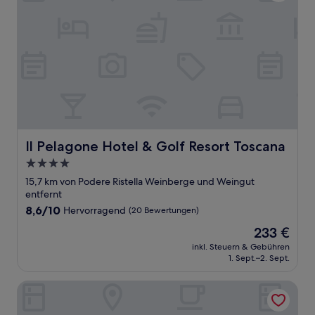
Il Pelagone Hotel & Golf Resort Toscana
Il Pelagone Hotel & Golf Resort Toscana
4.0-
Sterne-
15,7 km von Podere Ristella Weinberge und Weingut
Unterkunft
entfernt
8.6
8,6/10
Hervorragend
(20 Bewertungen)
von
Der
233 €
10,
Preis
Hervorragend,
inkl. Steuern & Gebühren
beträgt
1. Sept.–2. Sept.
(20
233 €
Bewertungen)
Agr. Lampugnano