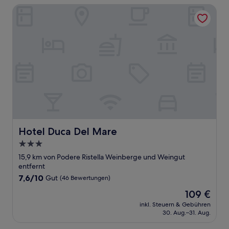
Hotel Duca Del Mare
Hotel Duca Del Mare
Hotel Duca Del Mare
3.0-
Sterne-
15,9 km von Podere Ristella Weinberge und Weingut
Unterkunft
entfernt
7.6
7,6/10
Gut
(46 Bewertungen)
von
Der
109 €
10,
Preis
Gut,
inkl. Steuern & Gebühren
beträgt
30. Aug.–31. Aug.
(46
109 €
Bewertungen)