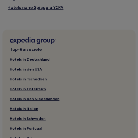
Hotels nahe Spiaggia YCPA
Hotels nahe Naturschutzgebiet Diaccia Botrona
Batignano Hotels
Hotels nahe Bahnhof Grosseto
Castiglione della Pescaia Hotels
Top-Reiseziele
Belforte Hotels
Hotels in Deutschland
Sticciano Hotels
Hotels in den USA
Hotels nahe Archäologisches Museum
Hotels in Tschechien
Campagnatico Hotels
Hotels in Österreich
La Pesta Hotels
Hotels in den Niederlanden
Marina di Grosseto Hotels
Belvedere Hotels
Hotels in Italien
Le Rocchette Hotels
Hotels in Schweden
Suvereto Hotels
Hotels in Portugal
Campiglia Marittima Hotels