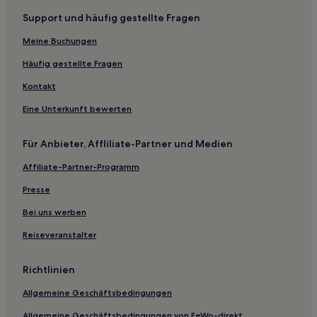
Marciana Marina Hotels
Support und häufig gestellte Fragen
Castiglione della Pescaia Hotels
Meine Buchungen
Hotels nahe Strand von Cotoncello
San Giusto Hotels
Häufig gestellte Fragen
Hotels nahe Monte Maolo
Kontakt
Hotels nahe Archäologisches Museum
Eine Unterkunft bewerten
Hotels nahe Parco Giochi Bibbolandia
Für Anbieter, Affliliate-Partner und Medien
Hotels nahe Villa of San Martino
Affiliate-Partner-Programm
Hotels nahe Strand Margidore
Presse
La Pesta Hotels
Hotels nahe Spiaggia di Nisportino
Bei uns werben
Hotels nahe Strand von Morcone
Reiseveranstalter
Hotels nahe Contessa-Spitze
Richtlinien
Patresi Hotels
Allgemeine Geschäftsbedingungen
Hotels nahe Strand von Sant’Andrea
Allgemeine Geschäftsbedingungen von FeWo-direkt