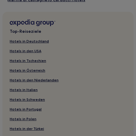
Morcone Hotels
Hotels nahe Strand von Cavoli
Hotels nahe Enfola Strand
Top-Reiseziele
Castagneto Carducci Hotels
Hotels in Deutschland
Piombino Hotels
Hotels in den USA
Hotels nahe Polveraia Strand
Hotels in Tschechien
Massa Marittima Hotels
Hotels in Österreich
Magazzini Hotels
Hotels in den Niederlanden
Hotels nahe Roman Villa di Capo Castello
Hotels in Italien
Rio Hotels
Hotels nahe Spiaggia YCPA
Hotels in Schweden
Hotels nahe Acquabona Elba Golf Club
Hotels in Portugal
Portoferraio Hotels
Hotels in Polen
Hotels nahe Naturschutzgebiet Diaccia Botrona
Hotels in der Türkei