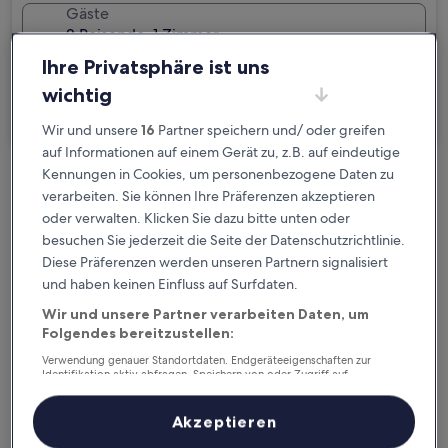
Gäste
2 Reisende, 1 Zimmer
Ihre Privatsphäre ist uns
Ich reise geschäftlich
wichtig
Suchen
Wir und unsere
16
Partner speichern und/ oder greifen
auf Informationen auf einem Gerät zu, z.B. auf eindeutige
Kennungen in Cookies, um personenbezogene Daten zu
Kostenlose Stornierung bei
verarbeiten. Sie können Ihre Präferenzen akzeptieren
Planänderungen
oder verwalten. Klicken Sie dazu bitte unten oder
besuchen Sie jederzeit die Seite der Datenschutzrichtlinie.
Verdiene Prämien für jede
Diese Präferenzen werden unseren Partnern signalisiert
und haben keinen Einfluss auf Surfdaten.
wahrgenommene Übernachtung
Wir und unsere Partner verarbeiten Daten, um
Folgendes bereitzustellen:
Mehr sparen mit Preisen für Mitglieder
Verwendung genauer Standortdaten. Endgeräteeigenschaften zur
Identifikation aktiv abfragen. Speichern von oder Zugriff auf
Informationen auf einem Endgerät. Personalisierte Werbung und
Inhalte, Messung von Werbeleistung und der Performance von Inhalten,
Zielgruppenforschung sowie Entwicklung und Verbesserung von
Akzeptieren
Überprüfe die Preise für diese Daten
Angeboten.