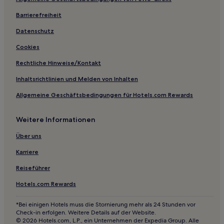
Belvedere Hotels
Barrierefreiheit
Marmi Hotels
Le Rocchette Hotels
Datenschutz
Suvereto Hotels
Cookies
Hotels nahe Monte Capanne
Rechtliche Hinweise/Kontakt
Campiglia Marittima Hotels
Inhaltsrichtlinien und Melden von Inhalten
Campo nell'Elba Hotels
Allgemeine Geschäftsbedingungen für Hotels.com Rewards
Hotels nahe Spiaggia di Frugoso
Weitere Informationen
La Bandita Hotels
Hotels nahe Strand der Turm
Über uns
La Pila Hotels
Karriere
San Vincenzo Hotels
Reiseführer
Sant'ilario in Campo Hotels
Hotels.com Rewards
Capo D'arco Hotels
*Bei einigen Hotels muss die Stornierung mehr als 24 Stunden vor
Hotels nahe Mineralienpark von Elba
Check-in erfolgen. Weitere Details auf der Website.
© 2026 Hotels.com, L.P., ein Unternehmen der Expedia Group. Alle