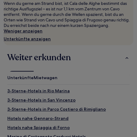
Wenn du gerne am Strand bist, ist Cala delle Alghe bestimmt das
von
richtige Ausflugsziel – es ist nur 1,1 km vom Zentrum von Cavo
2 Erwachsenen
entfernt. Wenn du gerne durch die Wellen spazierst, bist du an
gefunden
Orten wie Strand von Cavo und Spiaggia di Frugoso genau richtig.
wurde.
Du erreichst beide nach nur einem kurzen Spaziergang.
Preise
Weniger anzeigen
und
Verfügbarkeiten
Unterkünfte anzeigen
können
sich
ändern.
Weiter erkunden
Es
können
zusätzliche
Bedingungen
Unterkünfte
Mietwagen
gelten.
3-Sterne-Hotels in Rio Marina
3-Sterne-Hotels in San Vincenzo
3-Sterne-Hotels in Parco Costiero di Rimigliano
Hotels nahe Gennaro-Strand
Hotels nahe Spiaggia di Forno
Marina di Castagneto Carducci Hotels