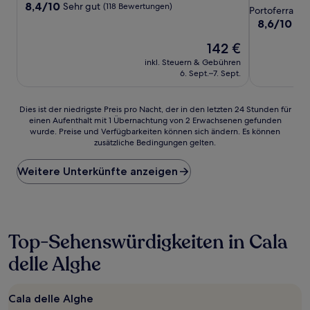
8.4
8,4/10
Sehr gut
(118 Bewertungen)
Sterne-
Portoferraio
von
Unterkunft
8.6
8,6/10
He
10,
von
Sehr
Der
142 €
10,
gut,
Preis
Hervorrage
inkl. Steuern & Gebühren
(118
beträgt
(86
6. Sept.–7. Sept.
Bewertungen)
142 €
Bewertunge
Dies
Dies ist der niedrigste Preis pro Nacht, der in den letzten 24 Stunden für
einen Aufenthalt mit 1 Übernachtung von 2 Erwachsenen gefunden
ist
wurde. Preise und Verfügbarkeiten können sich ändern. Es können
der
zusätzliche Bedingungen gelten.
niedrigste
Preis
Weitere Unterkünfte anzeigen
pro
Nacht,
der
in
den
letzten
Top-Sehenswürdigkeiten in Cala
24 Stunden
delle Alghe
für
einen
Aufenthalt
mit
Cala delle Alghe
1 Übernachtung