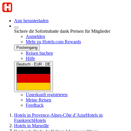
App herunterladen
Sichere dir Sofortrabatte dank Preisen für Mitglieder
Anmelden
Mehr zu Hotels.com Rewards
Posteingang
Reisen buchen
Hilfe
Deutsch · EUR · DE
Unterkunft registrieren
Meine Reisen
Feedback
Hotels in Provence-Alpes-Côte d’Azur
Hotels in
Frankreich
Hotels
Hotels in Marseille