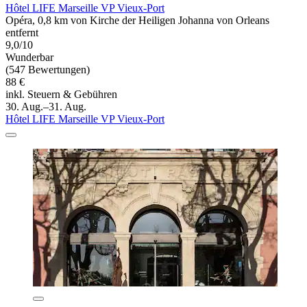
Hôtel LIFE Marseille VP Vieux-Port
Opéra, 0,8 km von Kirche der Heiligen Johanna von Orleans
entfernt
9,0/10
Wunderbar
(547 Bewertungen)
88 €
inkl. Steuern & Gebühren
30. Aug.–31. Aug.
Hôtel LIFE Marseille VP Vieux-Port