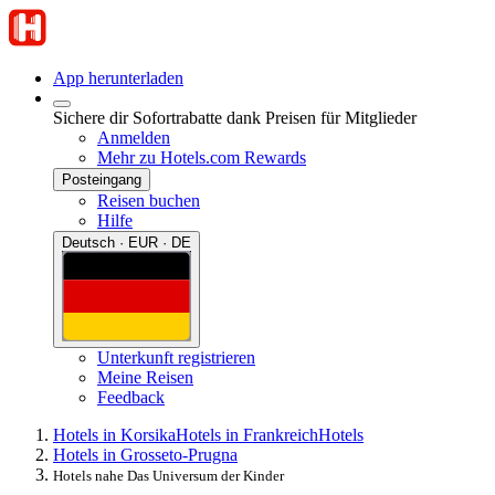
App herunterladen
Sichere dir Sofortrabatte dank Preisen für Mitglieder
Anmelden
Mehr zu Hotels.com Rewards
Posteingang
Reisen buchen
Hilfe
Deutsch · EUR · DE
Unterkunft registrieren
Meine Reisen
Feedback
Hotels in Korsika
Hotels in Frankreich
Hotels
Hotels in Grosseto-Prugna
Hotels nahe Das Universum der Kinder