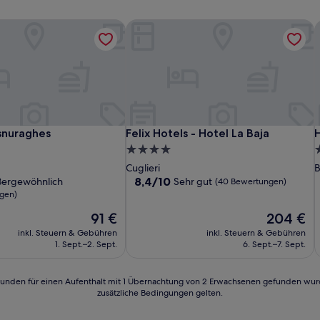
snuraghes
Felix Hotels - Hotel La Baja
H
snuraghes
Felix Hotels - Hotel La Baja
H
snuraghes
Felix Hotels - Hotel La Baja
H
4.0-
3
Sterne-
S
Cuglieri
B
Unterkunft
U
8.4
8,4/10
ergewöhnlich
Sehr gut
(40 Bewertungen)
von
ngen)
10,
Der
Der
91 €
204 €
nlich,
Sehr
Preis
Preis
gut,
inkl. Steuern & Gebühren
inkl. Steuern & Gebühren
beträgt
beträgt
n)
(40
1. Sept.–2. Sept.
6. Sept.–7. Sept.
91 €
204 €
Bewertungen)
24 Stunden für einen Aufenthalt mit 1 Übernachtung von 2 Erwachsenen gefunden wu
zusätzliche Bedingungen gelten.