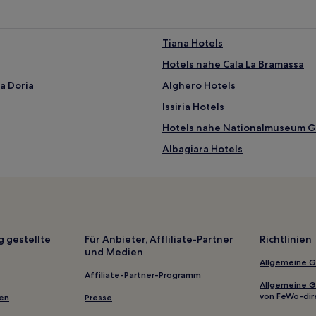
Tiana Hotels
Hotels nahe Cala La Bramassa
a Doria
Alghero Hotels
Issiria Hotels
Hotels nahe Nationalmuseum G
Albagiara Hotels
Hotels nahe Inferno-Bucht
Hotels nahe Die Stufen
Hotels nahe Torre Argentina
Pozzomaggiore Hotels
g gestellte
Für Anbieter, Affliliate-Partner
Richtlinien
und Medien
Florinas Hotels
Allgemeine 
Sassari: Hotels
Affiliate-Partner-Programm
Allgemeine 
Gonnosnò Hotels
von FeWo-dir
gen
Presse