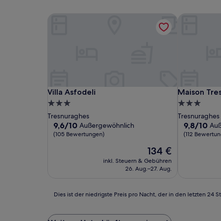
Villa Asfodeli
Maison Tre
Villa Asfodeli
Maison Tre
Villa Asfodeli
Maison Tre
3.0-
3.0-
Sterne-
Sterne-
Tresnuraghes
Tresnuraghes
Unterkunft
Unterkunft
9.6
9.8
9,6/10
9,8/10
Außergewöhnlich
Auß
von
von
(105 Bewertungen)
(112 Bewertu
10,
10,
Der
134 €
Außergewöhnlich,
Außergewöh
Preis
(105
(112
inkl. Steuern & Gebühren
beträgt
Bewertungen)
Bewertunge
26. Aug.–27. Aug.
134 €
Dies
Dies ist der niedrigste Preis pro Nacht, der in den letzten 
ist
der
niedrigste