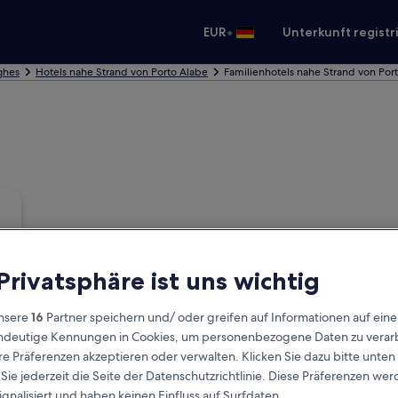
•
EUR
Unterkunft registr
ghes
Hotels nahe Strand von Porto Alabe
Familienhotels nahe Strand von Por
 Privatsphäre ist uns wichtig
nsere
16
Partner speichern und/ oder greifen auf Informationen auf ein
eindeutige Kennungen in Cookies, um personenbezogene Daten zu verarb
e Präferenzen akzeptieren oder verwalten. Klicken Sie dazu bitte unten
ie jederzeit die Seite der Datenschutzrichtlinie. Diese Präferenzen we
ignalisiert und haben keinen Einfluss auf Surfdaten.