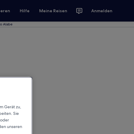
ieren
Hilfe
Meine Reisen
Anmelden
to Alabe
em Gerät zu,
eiten. Sie
 oder
rden unseren