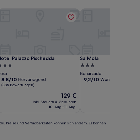
otel Palazzo Pischedda
Sa Mola
otel Palazzo Pischedda
Sa Mola
otel Palazzo Pischedda
Sa Mola
.0-
3.0-
terne-
Sterne-
osa
Bonarcado
nterkunft
Unterkunft
8.8
9.2
8,8/10
9,2/10
Hervorragend
Wunderbar
(38 Bewe
von
von
(385 Bewertungen)
10,
10,
Der
129 €
Hervorragend,
Wunderbar,
Preis
(385
(38
inkl. Steuern & Gebühren
inkl. Steuern
beträgt
Bewertungen)
Bewertungen)
10. Aug.–11. Aug.
1. Se
129 €
rde. Preise und Verfügbarkeiten können sich ändern. Es können