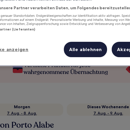
unsere Partner verarbeiten Daten, um Folgendes bereitzustelle
enauer Standortdaten. Endgeräteeigenschaften zur Identifikation aktiv abfragen. Spei
Informationen auf einem Endgerät. Personalisierte Werbung und Inhalte, Messung von We
ance von Inhalten, Zielgruppenforschung sowie Entwicklung und Verbesserung von Ange
Partner (Lieferanten)
ke anzeigen
Alle ablehnen
Akze
Verdiene Prämien für jede
wahrgenommene Übernachtung
Morgen
Dieses Wochenende
7. Aug. - 8. Aug.
7. Aug. - 9. Aug.
von Porto Alabe