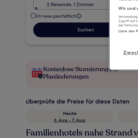
2 Reisende, 1 Zimmer
Wir und 
Ich reise geschäftlich
Verwendung g
Zugriff auf 
der Perform
Suchen
Liste der 
Zwec
Kostenlose Stornierung bei
Planänderungen
Überprüfe die Preise für diese Daten
Heute
6. Aug. - 7. Aug.
Familienhotels nahe Strand 