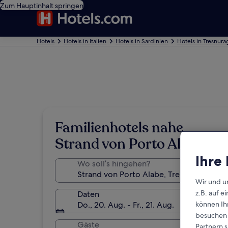
Zum Hauptinhalt springen
Hotels
Hotels in Italien
Hotels in Sardinien
Hotels in Tresnura
Familienhotels nahe
Strand von Porto Alabe
Ihre
Wo soll’s hingehen?
Wir und u
z.B. auf 
Daten
können Ihr
Do., 20. Aug. - Fr., 21. Aug.
besuchen S
Gäste
Partnern s