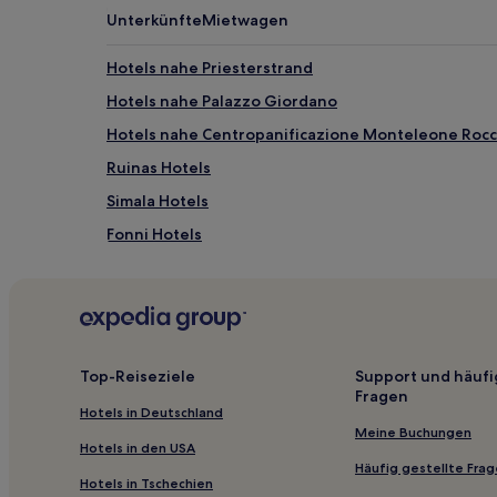
können
Unterkünfte
Mietwagen
zusätzliche
Bedingungen
gelten.
Hotels nahe Priesterstrand
Hotels nahe Palazzo Giordano
Hotels nahe Centropanificazione Monteleone Rocc
Ruinas Hotels
Simala Hotels
Fonni Hotels
Sorradile Hotels
Cargeghe Hotels
Massama Hotels
San Lorenzo Hotels
Top-Reiseziele
Support und häufi
Fragen
Flussio Hotels
Hotels in Deutschland
Birori Hotels
Meine Buchungen
Hotels in den USA
Hotels nahe Bahnhof Borore
Häufig gestellte Fra
Hotels in Tschechien