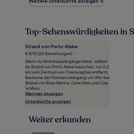
Weitere Unterkünfte anzeigen
Preis
pro
Nacht,
der
in
Top-Sehenswürdigkeiten in S
den
letzten
24 Stunden
Strand von Porto Alabe
für
8.8/10 (26 Bewertungen)
einen
Aufenthalt
Wenn du Strandspaziergänge liebst, solltest
mit
du Strand von Porto Alabe besuchen, nur 2,2
1 Übernachtung
km vom Zentrum von Tresnuraghes entfernt.
von
Bestaune den Sonnenuntergang um Ufer bei
2 Erwachsenen
Strand von Bosa Marina, Cane Malu und Cala
gefunden
'e Moro.
wurde.
Weniger anzeigen
Preise
Unterkünfte anzeigen
und
Verfügbarkeiten
können
Weiter erkunden
sich
ändern.
Es