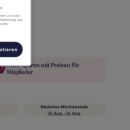
n:
chern von oder
rbeleistung und
boten.
ptieren
Mehr sparen mit Preisen für
Mitglieder
Nächstes Wochenende
14. Aug. - 16. Aug.