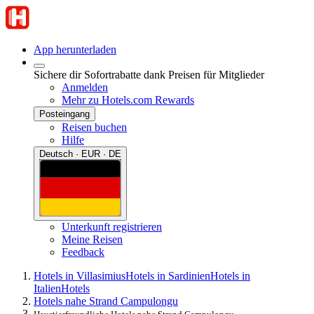
App herunterladen
Sichere dir Sofortrabatte dank Preisen für Mitglieder
Anmelden
Mehr zu Hotels.com Rewards
Posteingang
Reisen buchen
Hilfe
Deutsch · EUR · DE
Unterkunft registrieren
Meine Reisen
Feedback
Hotels in Villasimius
Hotels in Sardinien
Hotels in
Italien
Hotels
Hotels nahe Strand Campulongu