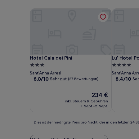
Hotel Cala dei Pini
Lu' Hotel Po
Hotel Cala dei Pini
Lu' Hotel Po
Hotel Cala dei Pini
Lu' Hotel P
3.0-
4.0-
Sterne-
Sterne-
Sant'Anna Arresi
Sant'Anna Arr
Unterkunft
Unterkunft
8.0
8.4
8,0/10
8,4/10
Sehr gut
Seh
(27 Bewertungen)
von
von
10,
10,
Der
234 €
Sehr
Sehr
Preis
gut,
gut,
inkl. Steuern & Gebühren
beträgt
(27
(76
1. Sept.–2. Sept.
234 €
Bewertungen)
Bewertunge
Dies
Dies ist der niedrigste Preis pro Nacht, der in den letzten 
ist
der
niedrigste