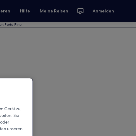
ieren
Hilfe
Meine Reisen
Anmelden
on Porto Pino
em Gerät zu,
eiten. Sie
 oder
rden unseren