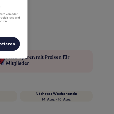
n:
chern von oder
rbeleistung und
boten.
ptieren
Mehr sparen mit Preisen für
Mitglieder
Nächstes Wochenende
14. Aug. - 16. Aug.