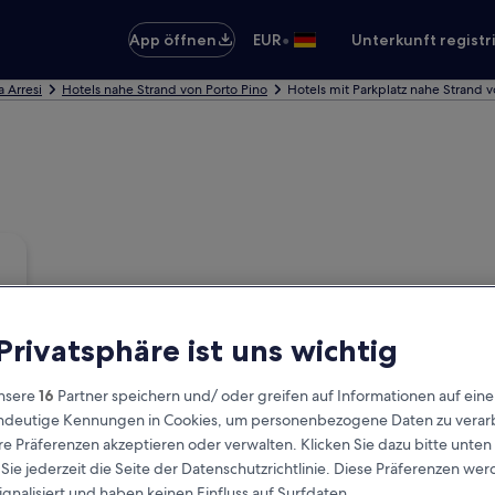
•
App öffnen
EUR
Unterkunft registr
a Arresi
Hotels nahe Strand von Porto Pino
Hotels mit Parkplatz nahe Strand v
 Privatsphäre ist uns wichtig
nsere
16
Partner speichern und/ oder greifen auf Informationen auf ein
eindeutige Kennungen in Cookies, um personenbezogene Daten zu verarb
e Präferenzen akzeptieren oder verwalten. Klicken Sie dazu bitte unten
ie jederzeit die Seite der Datenschutzrichtlinie. Diese Präferenzen we
ignalisiert und haben keinen Einfluss auf Surfdaten.