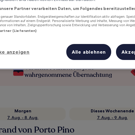
unsere Partner verarbeiten Daten, um Folgendes bereitzustelle
enauer Standortdaten. Endgeräteeigenschaften zur Identifikation aktiv abfragen. Spei
Informationen auf einem Endgerät. Personalisierte Werbung und Inhalte, Messung von We
ance von Inhalten, Zielgruppenforschung sowie Entwicklung und Verbesserung von Ange
Partner (Lieferanten)
ke anzeigen
Alle ablehnen
Akze
Verdiene Prämien für jede
wahrgenommene Übernachtung
Morgen
Dieses Wochenende
7. Aug. - 8. Aug.
7. Aug. - 9. Aug.
rand von Porto Pino