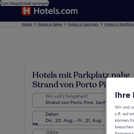
Zum Hauptinhalt springen
Hotels
Hotels in Italien
Hotels in Sardinien
Hotels in Sant'Ann
Hotels mit Parkplatz nahe
Strand von Porto Pino
Ihre
Wo soll’s hingehen?
Wir und u
Daten
z.B. auf 
Do., 20. Aug. - Fr., 21. Aug.
können Ihr
besuchen S
Gäste
Partnern s