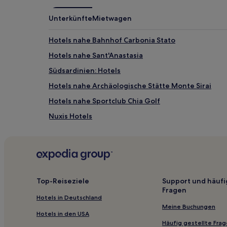
können
zusätzliche
Unterkünfte
Mietwagen
Bedingungen
gelten.
Hotels nahe Bahnhof Carbonia Stato
Hotels nahe Sant'Anastasia
Südsardinien: Hotels
Hotels nahe Archäologische Stätte Monte Sirai
Hotels nahe Sportclub Chia Golf
Nuxis Hotels
Chia Hotels
Hotels nahe Strand Cala del Morto
Hotels nahe Strand Su Portu
Pula Hotels
Top-Reiseziele
Support und häufi
Fragen
Hotels nahe Strand von Santa Margherita di Pula
Hotels in Deutschland
Hotels nahe Bahnhof Cagliari Elmas
Meine Buchungen
Hotels in den USA
Hotels nahe Strand Maladroxia
Häufig gestellte Fra