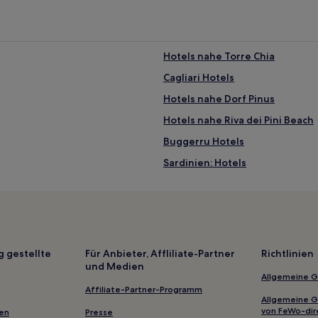
Hotels nahe Torre Chia
Cagliari Hotels
Hotels nahe Dorf Pinus
Hotels nahe Riva dei Pini Beach
Buggerru Hotels
Sardinien: Hotels
Nora: Hotels
Hotels nahe La Caletta Strand
Hotels nahe Strand von Porto P
Iglesias Hotels
g gestellte
Für Anbieter, Affliliate-Partner
Richtlinien
und Medien
Hotels nahe Großer Strand
Allgemeine 
Monteponi Hotels
Affiliate-Partner-Programm
Allgemeine 
Hotels nahe Strand Sa Punta 'e 
von FeWo-dir
gen
Presse