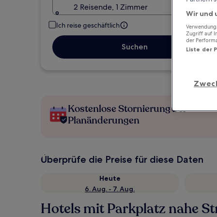
2 Reisende, 1 Zimmer
Wir und 
Ich reise geschäftlich
Verwendung g
Zugriff auf 
der Perform
Suchen
Liste der 
Zwec
Kostenlose Stornierung bei
Planänderungen
Überprüfe die Preise für diese Daten
Heute
6. Aug. - 7. Aug.
Hotels mit Parkplatz nahe St