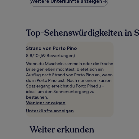
Weitere Unterkünfte anzeigen
Preis
pro
Nacht,
der
in
Top-Sehenswürdigkeiten in S
den
letzten
24 Stunden
Strand von Porto Pino
für
8.8/10 (59 Bewertungen)
einen
Aufenthalt
Wenn du Muscheln sammeln oder die frische
mit
Brise genießen möchtest, bietet sich ein
1 Übernachtung
Ausflug nach Strand von Porto Pino an, wenn
von
du in Porto Pino bist. Nach nur einem kurzen
2 Erwachsenen
Spaziergang erreichst du Porto Pinedu –
gefunden
ideal, um den Sonnenuntergang zu
wurde.
bestaunen.
Preise
Weniger anzeigen
und
Unterkünfte anzeigen
Verfügbarkeiten
können
sich
Weiter erkunden
ändern.
Es