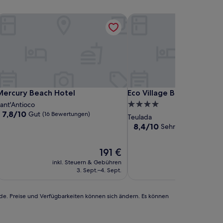
ercury Beach Hotel
Eco Village Baia delle Gine
ercury Beach Hotel
Eco Village Baia delle Gine
Mercury Beach Hotel
Eco Village Baia delle Gi
4.0-
ant'Antioco
7.8
7,8/10
Gut
(16 Bewertungen)
Sterne-
Teulada
von
Unterkunft
8.4
8,4/10
Sehr gut
(54 Bewert
10,
von
Gut,
10,
(16
Der
191 €
Sehr
Bewertungen)
Preis
gut,
inkl. Steuern & Gebühren
inkl. Steuern
beträgt
(54
3. Sept.–4. Sept.
6. Se
191 €
Bewertungen)
rde. Preise und Verfügbarkeiten können sich ändern. Es können