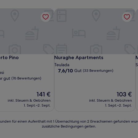
rto Pino
Nuraghe Apartments
M
rto Pino
Nuraghe Apartments
M
orto Pino
Nuraghe Apartments
Teulada
S
7.6
7,6/10
Gut
(33 Bewertungen)
esi
von
r gut
(76 Bewertungen)
10,
Gut,
(33
Der
Der
141 €
103 €
Bewertungen)
Preis
Preis
inkl. Steuern & Gebühren
inkl. Steuern & Gebühren
beträgt
beträgt
1. Sept.–2. Sept.
1. Sept.–2. Sept.
141 €
103 €
n)
24 Stunden für einen Aufenthalt mit 1 Übernachtung von 2 Erwachsenen gefunden wu
zusätzliche Bedingungen gelten.