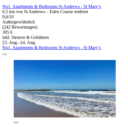
No1. Apartments & Bedrooms St Andrews - St Mary’s
0,5 km von St Andrews – Eden Course entfernt
9,6/10
Außergewöhnlich
(242 Bewertungen)
305 €
inkl. Steuern & Gebühren
23. Aug.–24. Aug.
No1. Apartments & Bedrooms St Andrews - St Mary’s